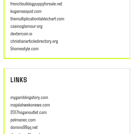
frenchbulldogpuppyforsale.net
kogamasquid.com
themultiplicationtablechart.com
casinoglamour.org
dextercoin.io
christianarticledirectory.org
5homestyle.com
LINKS
mygamblingstory.com
majalahwekonews.com
2017hoganoutlet.com
pelmanec.com
domino99qq.net