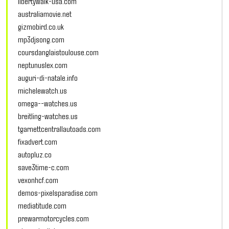
libertywalk-usa.com
australiamovie.net
gizmobird.co.uk
mp3djsong.com
coursdanglaistoulouse.com
neptunuslex.com
auguri-di-natale.info
michelewatch.us
omega--watches.us
breitling-watches.us
tgarnettcentrallautoads.com
fixadvert.com
autopluz.co
save3time-c.com
vexonhcf.com
demos-pixelsparadise.com
mediatitude.com
prewarmotorcycles.com