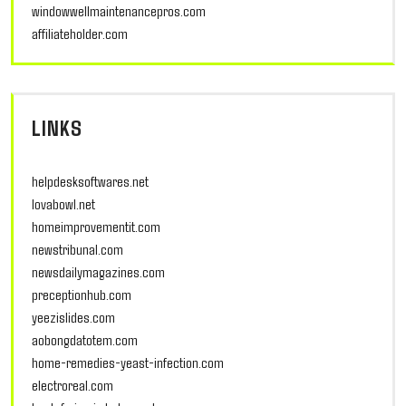
windowwellmaintenancepros.com
affiliateholder.com
LINKS
helpdesksoftwares.net
lovabowl.net
homeimprovementit.com
newstribunal.com
newsdailymagazines.com
preceptionhub.com
yeezislides.com
aobongdatotem.com
home-remedies-yeast-infection.com
electroreal.com