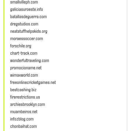
smallvilleph.com
galiciasuroeste.info
batallasdeguerra.com
dregstudios.com
neatstuffhelpskids.org
moraessoccer.com
forochile.org
chart-track.com
wonderfultraveling.com
promocioname.net
wimaxworld.com
freeonlinecricketgames.net
bestcashing.biz
firerestrictions.us
archiesbrooklyn.com
muambeiros.net
infozblog.com
chonbaihat.com