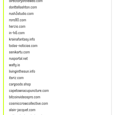
directoryoftheweb.com
donttellashton.com
rush3studio.com
roro90.com
herzio.com
in-hi5.com
krainafantasy.info
todas-noticias.com
senikartu.com
rusportal.net
watty.io
livinginthesun.info
itsriz.com
cargoods.shop
capetownacupuncture.com
bitcoinvideospro.com
cosmiccrowcollective.com
alain-jacquet.com