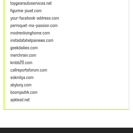
topgearautoservices.net
figurine-jouet.com
your-facebook-address.com
perroquet-ma-passion.com
modrenlivinghome.com
instadatahelpainews.com
geekdailies.com
merchrain.com
kmbb28.com
callreportsforum.com
sokmilya.com
abyluny.com
boomjavtrk.com
apklead.net