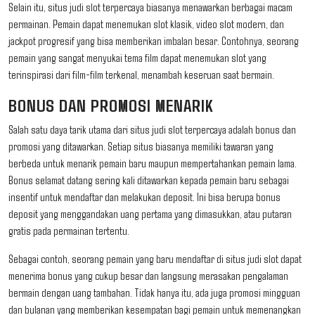
Selain itu, situs judi slot terpercaya biasanya menawarkan berbagai macam
permainan. Pemain dapat menemukan slot klasik, video slot modern, dan
jackpot progresif yang bisa memberikan imbalan besar. Contohnya, seorang
pemain yang sangat menyukai tema film dapat menemukan slot yang
terinspirasi dari film-film terkenal, menambah keseruan saat bermain.
BONUS DAN PROMOSI MENARIK
Salah satu daya tarik utama dari situs judi slot terpercaya adalah bonus dan
promosi yang ditawarkan. Setiap situs biasanya memiliki tawaran yang
berbeda untuk menarik pemain baru maupun mempertahankan pemain lama.
Bonus selamat datang sering kali ditawarkan kepada pemain baru sebagai
insentif untuk mendaftar dan melakukan deposit. Ini bisa berupa bonus
deposit yang menggandakan uang pertama yang dimasukkan, atau putaran
gratis pada permainan tertentu.
Sebagai contoh, seorang pemain yang baru mendaftar di situs judi slot dapat
menerima bonus yang cukup besar dan langsung merasakan pengalaman
bermain dengan uang tambahan. Tidak hanya itu, ada juga promosi mingguan
dan bulanan yang memberikan kesempatan bagi pemain untuk memenangkan