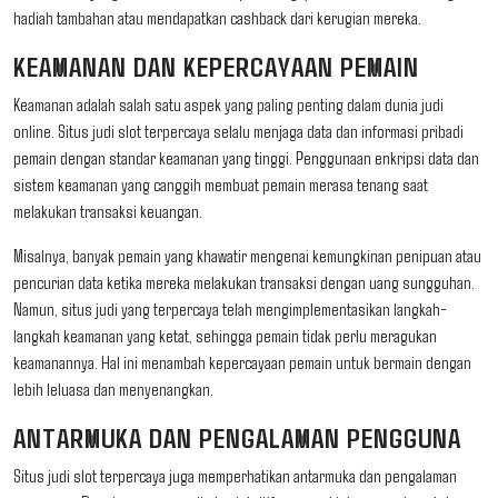
hadiah tambahan atau mendapatkan cashback dari kerugian mereka.
KEAMANAN DAN KEPERCAYAAN PEMAIN
Keamanan adalah salah satu aspek yang paling penting dalam dunia judi
online. Situs judi slot terpercaya selalu menjaga data dan informasi pribadi
pemain dengan standar keamanan yang tinggi. Penggunaan enkripsi data dan
sistem keamanan yang canggih membuat pemain merasa tenang saat
melakukan transaksi keuangan.
Misalnya, banyak pemain yang khawatir mengenai kemungkinan penipuan atau
pencurian data ketika mereka melakukan transaksi dengan uang sungguhan.
Namun, situs judi yang terpercaya telah mengimplementasikan langkah-
langkah keamanan yang ketat, sehingga pemain tidak perlu meragukan
keamanannya. Hal ini menambah kepercayaan pemain untuk bermain dengan
lebih leluasa dan menyenangkan.
ANTARMUKA DAN PENGALAMAN PENGGUNA
Situs judi slot terpercaya juga memperhatikan antarmuka dan pengalaman