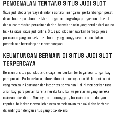
PENGENALAN TENTANG SITUS JUDI SLOT
Situs judi slot terpercaya di Indonesia telah mengalami perkembangan pesat
dalam beberapa tahun terakhir. Dengan meningkatnya pengakses internet
dan minat terhadap permainan daring, banyak pemain yang beralih dari kasino
fisik ke situs-situs judi online. Situs judi slot menawarkan berbagai jenis
permainan yang menarik serta bonus yang menggiurkan, menciptakan
pengalaman bermain yang menyenangkan.
KEUNTUNGAN BERMAIN DI SITUS JUDI SLOT
TERPERCAYA
Bermain di situs judi slot terpercaya memberikan berbagai keuntungan bagi
para pemain. Pertama-tama, situs-situs ini umumnya memiliki lisensi resmi
yang menjamin keamanan dan integritas permainan. Hal ini memberikan rasa
aman bagi para pemain karena mereka tahu bahwa permainan yang mereka
mainkan tidak ditipu. Misalnya, seseorang yang bermain di situs dengan
reputasi baik akan merasa lebih nyaman melakukan transaksi dan bertaruh
dibandingkan dengan situs yang tidak dikenal.