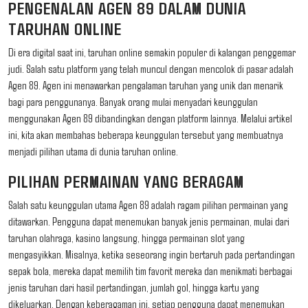
PENGENALAN AGEN 89 DALAM DUNIA
TARUHAN ONLINE
Di era digital saat ini, taruhan online semakin populer di kalangan penggemar
judi. Salah satu platform yang telah muncul dengan mencolok di pasar adalah
Agen 89. Agen ini menawarkan pengalaman taruhan yang unik dan menarik
bagi para penggunanya. Banyak orang mulai menyadari keunggulan
menggunakan Agen 89 dibandingkan dengan platform lainnya. Melalui artikel
ini, kita akan membahas beberapa keunggulan tersebut yang membuatnya
menjadi pilihan utama di dunia taruhan online.
PILIHAN PERMAINAN YANG BERAGAM
Salah satu keunggulan utama Agen 89 adalah ragam pilihan permainan yang
ditawarkan. Pengguna dapat menemukan banyak jenis permainan, mulai dari
taruhan olahraga, kasino langsung, hingga permainan slot yang
mengasyikkan. Misalnya, ketika seseorang ingin bertaruh pada pertandingan
sepak bola, mereka dapat memilih tim favorit mereka dan menikmati berbagai
jenis taruhan dari hasil pertandingan, jumlah gol, hingga kartu yang
dikeluarkan. Dengan keberagaman ini, setiap pengguna dapat menemukan