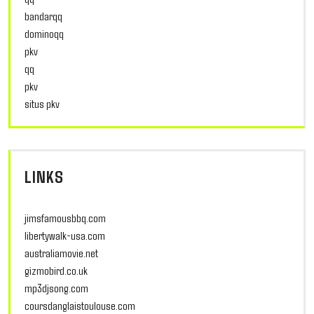
bandarqq
dominoqq
pkv
qq
pkv
situs pkv
LINKS
jimsfamousbbq.com
libertywalk-usa.com
australiamovie.net
gizmobird.co.uk
mp3djsong.com
coursdanglaistoulouse.com