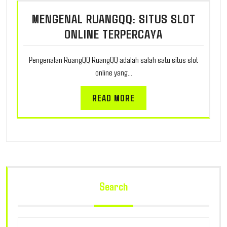
MENGENAL RUANGQQ: SITUS SLOT
ONLINE TERPERCAYA
Pengenalan RuangQQ RuangQQ adalah salah satu situs slot
online yang…
READ MORE
Search