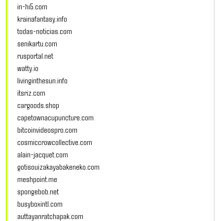
in-hi5.com
krainafantasy.info
todas-noticias.com
senikartu.com
rusportal.net
watty.io
livinginthesun.info
itsriz.com
cargoods.shop
capetownacupuncture.com
bitcoinvideospro.com
cosmiccrowcollective.com
alain-jacquet.com
gotisouizakayabakeneko.com
meshpoint.me
spongebob.net
busyboxintl.com
auttayanratchapak.com