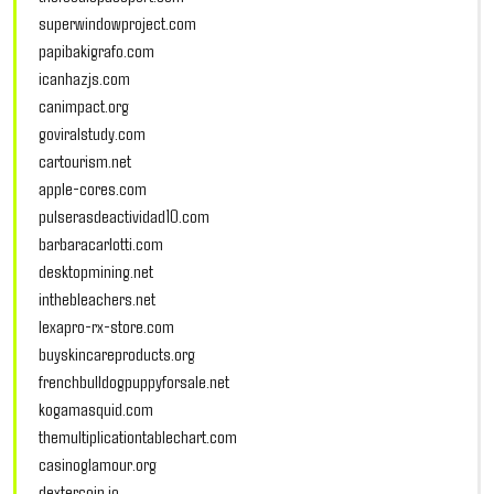
superwindowproject.com
papibakigrafo.com
icanhazjs.com
canimpact.org
goviralstudy.com
cartourism.net
apple-cores.com
pulserasdeactividad10.com
barbaracarlotti.com
desktopmining.net
inthebleachers.net
lexapro-rx-store.com
buyskincareproducts.org
frenchbulldogpuppyforsale.net
kogamasquid.com
themultiplicationtablechart.com
casinoglamour.org
dextercoin.io