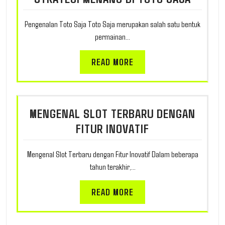
Pengenalan Toto Saja Toto Saja merupakan salah satu bentuk
permainan…
READ MORE
MENGENAL SLOT TERBARU DENGAN
FITUR INOVATIF
Mengenal Slot Terbaru dengan Fitur Inovatif Dalam beberapa
tahun terakhir,…
READ MORE