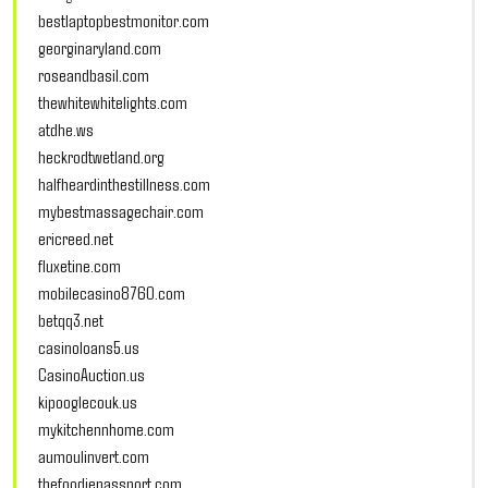
bestlaptopbestmonitor.com
georginaryland.com
roseandbasil.com
thewhitewhitelights.com
atdhe.ws
heckrodtwetland.org
halfheardinthestillness.com
mybestmassagechair.com
ericreed.net
fluxetine.com
mobilecasino8760.com
betqq3.net
casinoloans5.us
CasinoAuction.us
kipooglecouk.us
mykitchennhome.com
aumoulinvert.com
thefoodiepassport.com