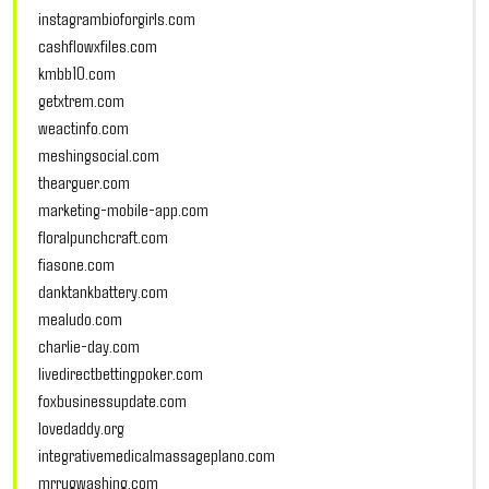
instagrambioforgirls.com
cashflowxfiles.com
kmbb10.com
getxtrem.com
weactinfo.com
meshingsocial.com
thearguer.com
marketing-mobile-app.com
floralpunchcraft.com
fiasone.com
danktankbattery.com
mealudo.com
charlie-day.com
livedirectbettingpoker.com
foxbusinessupdate.com
lovedaddy.org
integrativemedicalmassageplano.com
mrrugwashing.com