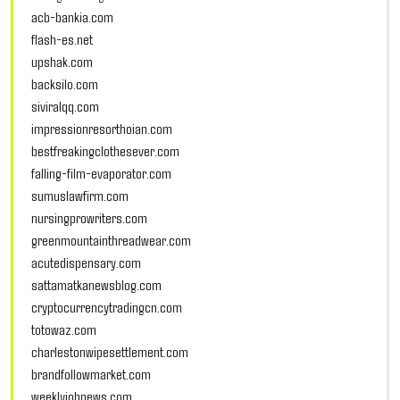
acb-bankia.com
flash-es.net
upshak.com
backsilo.com
siviralqq.com
impressionresorthoian.com
bestfreakingclothesever.com
falling-film-evaporator.com
sumuslawfirm.com
nursingprowriters.com
greenmountainthreadwear.com
acutedispensary.com
sattamatkanewsblog.com
cryptocurrencytradingcn.com
totowaz.com
charlestonwipesettlement.com
brandfollowmarket.com
weeklyjobnews.com