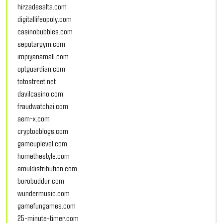
hirzadesalta.com
digitallifeopoly.com
casinobubbles.com
seputargym.com
impiyanamall.com
optguardian.com
totostreet.net
davilcasino.com
fraudwatchai.com
aem-x.com
cryptooblogs.com
gameuplevel.com
homethestyle.com
amuldistribution.com
borobuddur.com
wundermusic.com
gamefungames.com
25-minute-timer.com