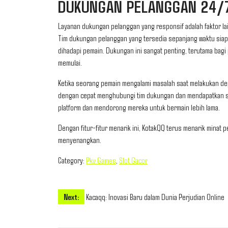
DUKUNGAN PELANGGAN 24/
Layanan dukungan pelanggan yang responsif adalah faktor lai
Tim dukungan pelanggan yang tersedia sepanjang waktu sia
dihadapi pemain. Dukungan ini sangat penting, terutama bag
memulai.
Ketika seorang pemain mengalami masalah saat melakukan de
dengan cepat menghubungi tim dukungan dan mendapatkan sol
platform dan mendorong mereka untuk bermain lebih lama.
Dengan fitur-fitur menarik ini, KotakQQ terus menarik minat
menyenangkan.
Category:
Pkv Games
,
Slot Gacor
POST
Next:
Kacaqq: Inovasi Baru dalam Dunia Perjudian Online
NAVIGATION