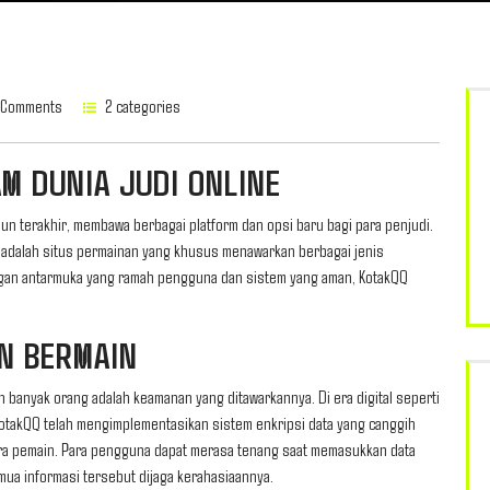
 Comments
2 categories
M DUNIA JUDI ONLINE
un terakhir, membawa berbagai platform dan opsi baru bagi para penjudi.
ni adalah situs permainan yang khusus menawarkan berbagai jenis
ngan antarmuka yang ramah pengguna dan sistem yang aman, KotakQQ
N BERMAIN
n banyak orang adalah keamanan yang ditawarkannya. Di era digital seperti
 KotakQQ telah mengimplementasikan sistem enkripsi data yang canggih
 para pemain. Para pengguna dapat merasa tenang saat memasukkan data
mua informasi tersebut dijaga kerahasiaannya.