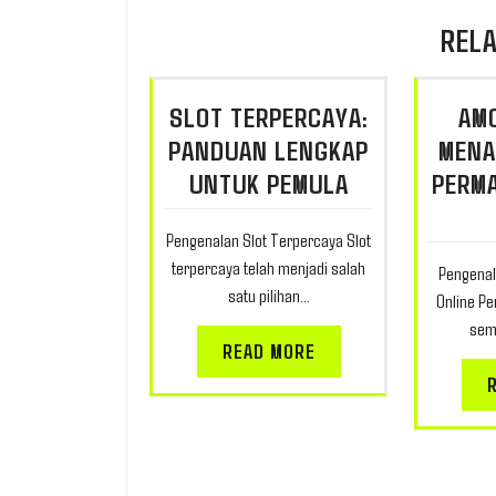
REL
SLOT TERPERCAYA:
AM
PANDUAN LENGKAP
MENA
UNTUK PEMULA
PERMA
Pengenalan Slot Terpercaya Slot
terpercaya telah menjadi salah
Pengenal
satu pilihan…
Online Pe
sem
READ MORE