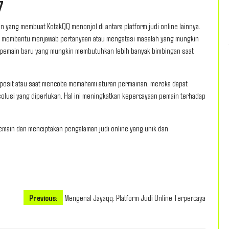
7
n yang membuat KotakQQ menonjol di antara platform judi online lainnya.
p membantu menjawab pertanyaan atau mengatasi masalah yang mungkin
i pemain baru yang mungkin membutuhkan lebih banyak bimbingan saat
posit atau saat mencoba memahami aturan permainan, mereka dapat
usi yang diperlukan. Hal ini meningkatkan kepercayaan pemain terhadap
 pemain dan menciptakan pengalaman judi online yang unik dan
Previous:
Mengenal Jayaqq: Platform Judi Online Terpercaya