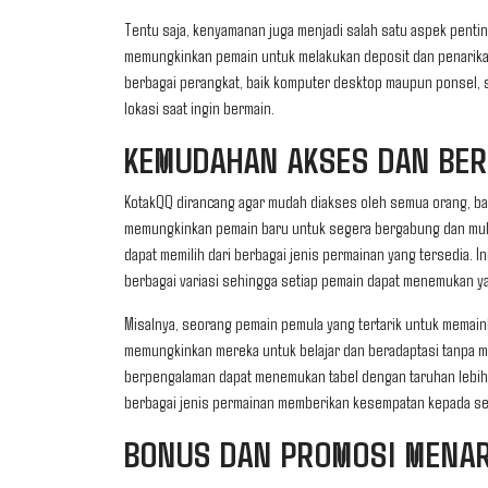
Tentu saja, kenyamanan juga menjadi salah satu aspek pent
memungkinkan pemain untuk melakukan deposit dan penarikan d
berbagai perangkat, baik komputer desktop maupun ponsel, s
lokasi saat ingin bermain.
KEMUDAHAN AKSES DAN BER
KotakQQ dirancang agar mudah diakses oleh semua orang, ba
memungkinkan pemain baru untuk segera bergabung dan mulai
dapat memilih dari berbagai jenis permainan yang tersedia. I
berbagai variasi sehingga setiap pemain dapat menemukan y
Misalnya, seorang pemain pemula yang tertarik untuk mema
memungkinkan mereka untuk belajar dan beradaptasi tanpa mer
berpengalaman dapat menemukan tabel dengan taruhan lebih t
berbagai jenis permainan memberikan kesempatan kepada s
BONUS DAN PROMOSI MENAR