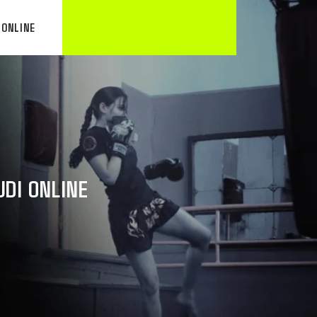
 ONLINE
DI ONLINE