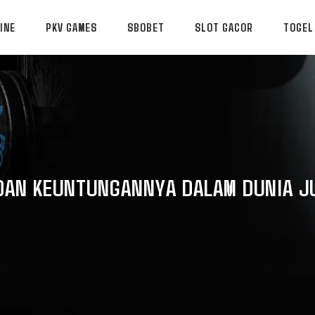
INE
PKV GAMES
SBOBET
SLOT GACOR
TOGEL
DAN KEUNTUNGANNYA DALAM DUNIA JU