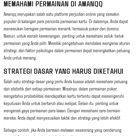
MEMAHAMI PERMAINAN DI AMANQQ
Amanqq merupakan salah satu platform perjudian online yang semakin
populer di kalangan para pencinta permainan kartu. Di dalamnya, Anda dapat
menemukan beragam permainan menarik, termasuk poker dan domino.
Namun, untuk meraih kemenangan, penting untuk memahami seluk-beluk
permainan yang Anda pilih. Memiliki pengetahuan mendalam mengenai aturan,
strategi, dan faktor psikologis dalam permainan dapat meningkatkan peluang
Anda untuk menang.
STRATEGI DASAR YANG HARUS DIKETAHUI
Salah satu strategi dasar yang perlu Anda kuasai adalah memahami peluang
dan statistik dari setiap permainan. Misalnya, dalam permainan poker,
mengetahui probabilitas mendapatkan kartu tertentu dapat memengaruhi
keputusan Anda untuk bertaruh atau melipat. Selain itu, penting untuk
mengenali gaya permainan para lawan. Dengan memahami cara bermain
mereka, Anda dapat menyesuaikan taktik dan strategi yang lebih efektif.
Sebagai contoh, jika Anda bermain melawan seseorang yang cenderung