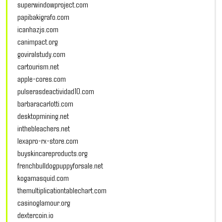
superwindowproject.com
papibakigrafo.com
icanhazjs.com
canimpact.org
goviralstudy.com
cartourism.net
apple-cores.com
pulserasdeactividad10.com
barbaracarlotti.com
desktopmining.net
inthebleachers.net
lexapro-rx-store.com
buyskincareproducts.org
frenchbulldogpuppyforsale.net
kogamasquid.com
themultiplicationtablechart.com
casinoglamour.org
dextercoin.io