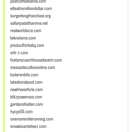
postcoffeebarva.com
elteatromilliondollar.com
burgerkingfranchise.org
vallarpadathamma.net
realworldsize.com
teknolama.com
productforbaby.com
orb-z.com
fosterscoachhousetavern.com
mesasdecultivoonline.com
boilersnbits.com
latestviralpost.com
newfreearticle.com
blitzpowerusa.com
gardenofeaten.com
hycys05.com
onemoremilerunning.com
snowboardsteez.com