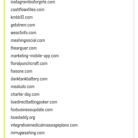
instagrambioforgirls.com
cashflowxfiles.com
kmbb10.com
getxtrem.com
weactinfo.com
meshingsocial.com
thearguer.com
marketing-mobile-app.com
floralpunchcraft.com
fiasone.com
danktankbattery.com
mealudo.com
charlie-day.com
livedirectbettingpoker.com
foxbusinessupdate.com
lovedaddy.org
integrativemedicalmassageplano.com
mrrugwashing.com