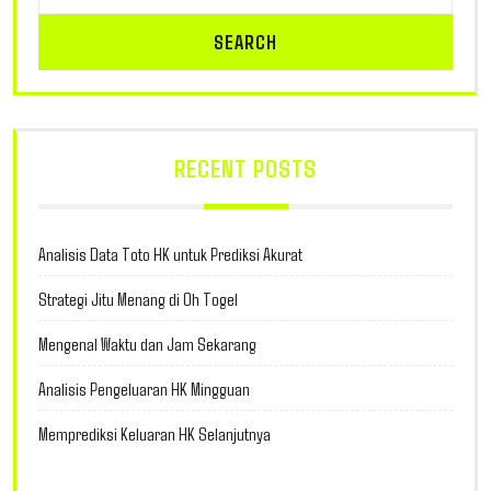
SEARCH
RECENT POSTS
Analisis Data Toto HK untuk Prediksi Akurat
Strategi Jitu Menang di Oh Togel
Mengenal Waktu dan Jam Sekarang
Analisis Pengeluaran HK Mingguan
Memprediksi Keluaran HK Selanjutnya