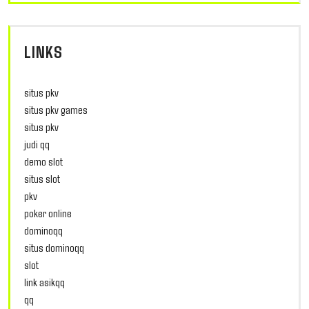
LINKS
situs pkv
situs pkv games
situs pkv
judi qq
demo slot
situs slot
pkv
poker online
dominoqq
situs dominoqq
slot
link asikqq
qq