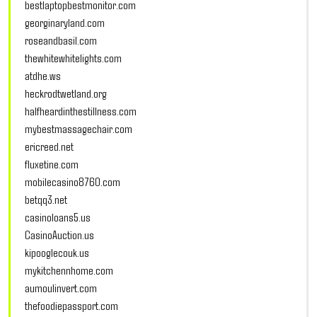
bestlaptopbestmonitor.com
georginaryland.com
roseandbasil.com
thewhitewhitelights.com
atdhe.ws
heckrodtwetland.org
halfheardinthestillness.com
mybestmassagechair.com
ericreed.net
fluxetine.com
mobilecasino8760.com
betqq3.net
casinoloans5.us
CasinoAuction.us
kipooglecouk.us
mykitchennhome.com
aumoulinvert.com
thefoodiepassport.com