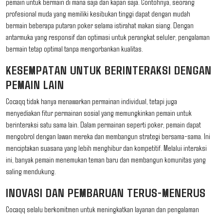
pemain untuk bermain di mana saja dan kapan saja. Contohnya, seorang
profesional muda yang memiliki kesibukan tinggi dapat dengan mudah
bermain beberapa putaran poker selama istirahat makan siang. Dengan
antarmuka yang responsif dan optimasi untuk perangkat seluler, pengalaman
bermain tetap optimal tanpa mengorbankan kualitas.
KESEMPATAN UNTUK BERINTERAKSI DENGAN
PEMAIN LAIN
Cocaqq tidak hanya menawarkan permainan individual, tetapi juga
menyediakan fitur permainan sosial yang memungkinkan pemain untuk
berinteraksi satu sama lain. Dalam permainan seperti poker, pemain dapat
mengobrol dengan lawan mereka dan membangun strategi bersama-sama. Ini
menciptakan suasana yang lebih menghibur dan kompetitif. Melalui interaksi
ini, banyak pemain menemukan teman baru dan membangun komunitas yang
saling mendukung.
INOVASI DAN PEMBARUAN TERUS-MENERUS
Cocaqq selalu berkomitmen untuk meningkatkan layanan dan pengalaman