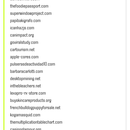
thefoodiepassport.com
superwindowproject.com
papibakigrafo.com
icanhazjs.com
canimpact.org
goviralstudy.com
cartourism.net
apple-cores.com
pulserasdeactividad10.com
barbaracarlotti.com
desktopmining.net
inthebleachers.net
lexapro-rx-store.com
buyskincareproducts.org
frenchbulldogpuppyforsale.net
kogamasquid.com
themultiplicationtablechart.com
casinoglamour.org