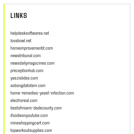
LINKS
helpdesksoftwares.net
lovabowl.net
homeimprovementit.com
newstribunal.com
newsdailymagazines.com
preceptionhub.com
yeezislides.com
aobongdatotem.com
home-remedies-yeast-infection.com
electroreal.com
bestofmiami-dadecounty.com
ifoodieonyoutube.com
mineshoppingcart.com
topworkoutsupplies.com