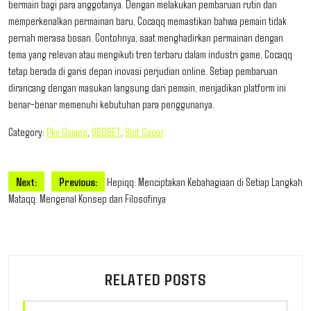
bermain bagi para anggotanya. Dengan melakukan pembaruan rutin dan
memperkenalkan permainan baru, Cocaqq memastikan bahwa pemain tidak
pernah merasa bosan. Contohnya, saat menghadirkan permainan dengan
tema yang relevan atau mengikuti tren terbaru dalam industri game, Cocaqq
tetap berada di garis depan inovasi perjudian online. Setiap pembaruan
dirancang dengan masukan langsung dari pemain, menjadikan platform ini
benar-benar memenuhi kebutuhan para penggunanya.
Category:
Pkv Games
,
SBOBET
,
Slot Gacor
POST
Next:
Previous:
Hepiqq: Menciptakan Kebahagiaan di Setiap Langkah
Mataqq: Mengenal Konsep dan Filosofinya
NAVIGATION
RELATED POSTS