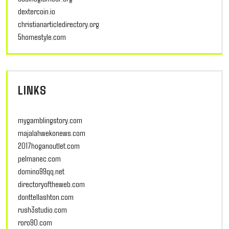
dextercoin.io
christianarticledirectory.org
5homestyle.com
LINKS
mygamblingstory.com
majalahwekonews.com
2017hoganoutlet.com
pelmanec.com
domino99qq.net
directoryoftheweb.com
donttellashton.com
rush3studio.com
roro90.com