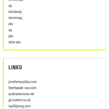
qq
bandarqq
dominoqq
pkv
qq
pkv
situs pkv
LINKS
jimsfamousbbq.com
libertywalk-usa.com
australiamovie.net
gizmobird.co.uk
mp3djsong.com