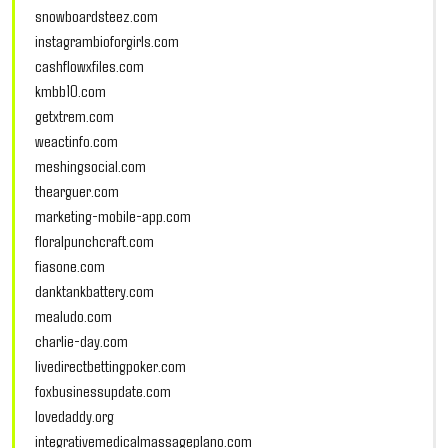
snowboardsteez.com
instagrambioforgirls.com
cashflowxfiles.com
kmbb10.com
getxtrem.com
weactinfo.com
meshingsocial.com
thearguer.com
marketing-mobile-app.com
floralpunchcraft.com
fiasone.com
danktankbattery.com
mealudo.com
charlie-day.com
livedirectbettingpoker.com
foxbusinessupdate.com
lovedaddy.org
integrativemedicalmassageplano.com