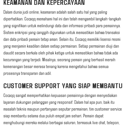
KEAMANAN DAN KEPERCAYAAN
Dalam dunia judi online, keamanan adalah salah satu hal yang paling
diperhatikan. Cocaqq memahami hal ini dan telah mengambil langkah-langkah
yang signifikan untuk melindungi data dan informasi pribadi para pemainnya.
Sistem enkripsi yang canggih digunakan untuk memastikan bahwa transaksi
dan data pribadi pemain tetap aman. Selain itu, Cocaqq memiliki lisensi resmi
yang menjamin keadilan dalam setiap permainan. Setiap permainan diuji dan
diaudit secara berkala oleh pihak ketiga untuk memastikan bahwa tidak ada
kecurangan yang terjadi. Misalnya, seorang pemain yang berhasil meraih
kemenangan besar merasa tenang karena mengetahui bahwa semua
prosesnya transparan dan adil.
CUSTOMER SUPPORT YANG SIAP MEMBANTU
Cocaqq sangat memperhatikan kepuasan pemainnya dengan menyediakan
layanan dukungan pelanggan yang responsif. Dalam hal apa pun, baik itu
masalah teknis maupun pertanyaan seputar permainan, tim customer service
siap membantu selama dua puluh empat jam sehari. Pemain dapat
menghubungi mereka melalui berbagai saluran, termasuk live chat, telepon,