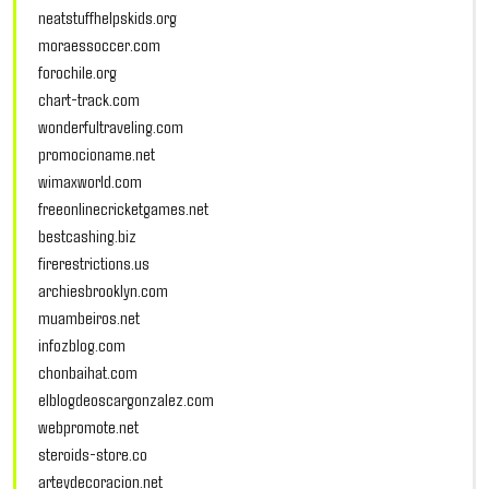
neatstuffhelpskids.org
moraessoccer.com
forochile.org
chart-track.com
wonderfultraveling.com
promocioname.net
wimaxworld.com
freeonlinecricketgames.net
bestcashing.biz
firerestrictions.us
archiesbrooklyn.com
muambeiros.net
infozblog.com
chonbaihat.com
elblogdeoscargonzalez.com
webpromote.net
steroids-store.co
arteydecoracion.net