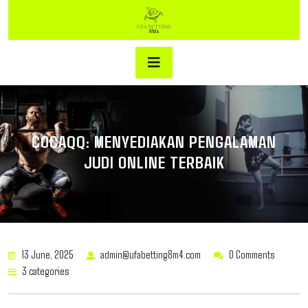
Skip
to
content
Open
Button
COCAQQ: MENYEDIAKAN PENGALAMAN
JUDI ONLINE TERBAIK
13 June, 2025
admin@ufabetting8m4.com
0 Comments
3 categories