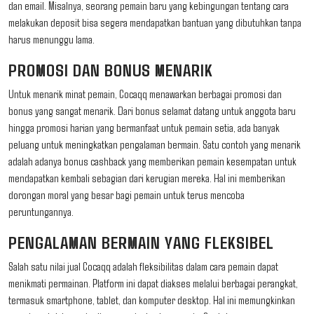
dan email. Misalnya, seorang pemain baru yang kebingungan tentang cara
melakukan deposit bisa segera mendapatkan bantuan yang dibutuhkan tanpa
harus menunggu lama.
PROMOSI DAN BONUS MENARIK
Untuk menarik minat pemain, Cocaqq menawarkan berbagai promosi dan
bonus yang sangat menarik. Dari bonus selamat datang untuk anggota baru
hingga promosi harian yang bermanfaat untuk pemain setia, ada banyak
peluang untuk meningkatkan pengalaman bermain. Satu contoh yang menarik
adalah adanya bonus cashback yang memberikan pemain kesempatan untuk
mendapatkan kembali sebagian dari kerugian mereka. Hal ini memberikan
dorongan moral yang besar bagi pemain untuk terus mencoba
peruntungannya.
PENGALAMAN BERMAIN YANG FLEKSIBEL
Salah satu nilai jual Cocaqq adalah fleksibilitas dalam cara pemain dapat
menikmati permainan. Platform ini dapat diakses melalui berbagai perangkat,
termasuk smartphone, tablet, dan komputer desktop. Hal ini memungkinkan