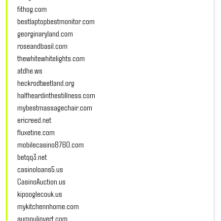
fithog.com
bestlaptopbestmonitor.com
georginaryland.com
roseandbasil.com
thewhitewhitelights.com
atdhe.ws
heckrodtwetland.org
halfheardinthestillness.com
mybestmassagechair.com
ericreed.net
fluxetine.com
mobilecasino8760.com
betqq3.net
casinoloans5.us
CasinoAuction.us
kipooglecouk.us
mykitchennhome.com
aumoulinvert.com