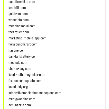
cashflowxfiles.com
kmbb10.com
getxtrem.com
weactinfo.com
meshingsocial.com
thearguer.com
marketing-mobile-app.com
floralpunchcraft.com
fiasone.com
danktankbattery.com
mealudo.com
charlie-day.com
livedirectbettingpoker.com
foxbusinessupdate.com
lovedaddy.org
integrativemedicalmassageplano.com
mrrugwashing.com
acb-bankia.com