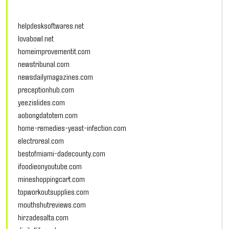
helpdesksoftwares.net
lovabowl.net
homeimprovementit.com
newstribunal.com
newsdailymagazines.com
preceptionhub.com
yeezislides.com
aobongdatotem.com
home-remedies-yeast-infection.com
electroreal.com
bestofmiami-dadecounty.com
ifoodieonyoutube.com
mineshoppingcart.com
topworkoutsupplies.com
mouthshutreviews.com
hirzadesalta.com