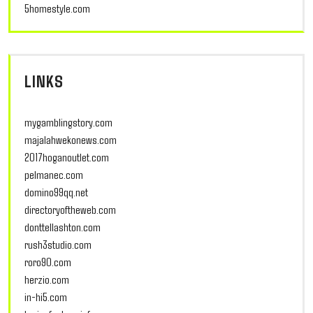
5homestyle.com
LINKS
mygamblingstory.com
majalahwekonews.com
2017hoganoutlet.com
pelmanec.com
domino99qq.net
directoryoftheweb.com
donttellashton.com
rush3studio.com
roro90.com
herzio.com
in-hi5.com