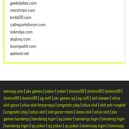
geekdailies.com
merchrain.com
kmbb28.com
callreportsforum.com
sokmilya.com
abyluny.com
boomjavtrk.com
apklead.net
menuqq.com
|
pkv games
|
poker
|
poker
|
domino99
|
domino99
|
domino99
|
domino99
|
domino99
|
pg soft
|
pkv games qq
|
pg soft
|
slot maxwin
|
situs
slot gacor
|
situs slot terpercaya
|
pragmatic play
|
situs slot
|
slot anti rungkat
|
pragmatic play
|
situs slot
|
slot gacor resmi
|
demo slot
|
situs slot
|
pkv
games bandarqq
|
bandarqq login
|
qq poker
|
bandarqq login
|
bandarqq login
|
bandarqq login
|
qq poker
|
qq poker
|
qq poker
|
dominoqq login
|
dominoqq