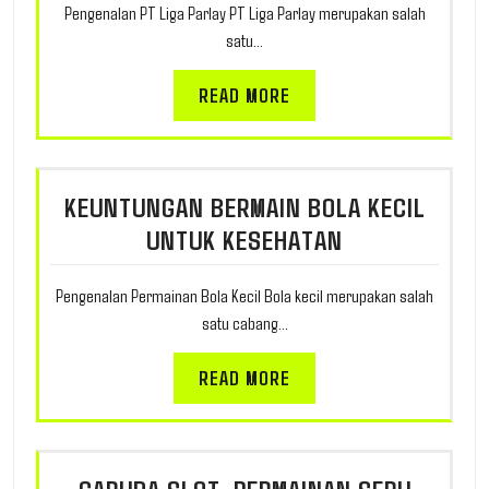
Pengenalan PT Liga Parlay PT Liga Parlay merupakan salah
satu…
READ MORE
KEUNTUNGAN BERMAIN BOLA KECIL
UNTUK KESEHATAN
Pengenalan Permainan Bola Kecil Bola kecil merupakan salah
satu cabang…
READ MORE