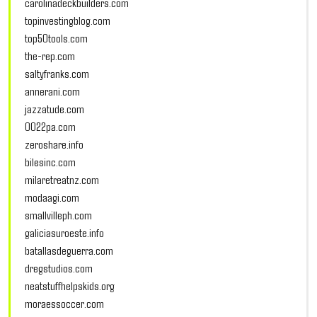
carolinadeckbuilders.com
topinvestingblog.com
top50tools.com
the-rep.com
saltyfranks.com
annerani.com
jazzatude.com
0022pa.com
zeroshare.info
bilesinc.com
milaretreatnz.com
modaagi.com
smallvilleph.com
galiciasuroeste.info
batallasdeguerra.com
dregstudios.com
neatstuffhelpskids.org
moraessoccer.com