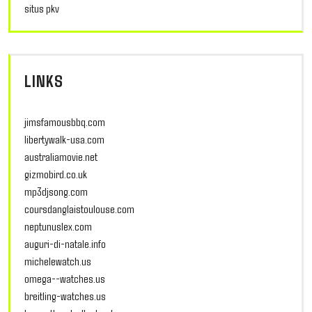
situs pkv
LINKS
jimsfamousbbq.com
libertywalk-usa.com
australiamovie.net
gizmobird.co.uk
mp3djsong.com
coursdanglaistoulouse.com
neptunuslex.com
auguri-di-natale.info
michelewatch.us
omega--watches.us
breitling-watches.us