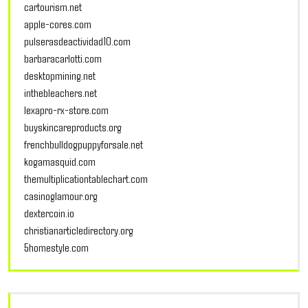
cartourism.net
apple-cores.com
pulserasdeactividad10.com
barbaracarlotti.com
desktopmining.net
inthebleachers.net
lexapro-rx-store.com
buyskincareproducts.org
frenchbulldogpuppyforsale.net
kogamasquid.com
themultiplicationtablechart.com
casinoglamour.org
dextercoin.io
christianarticledirectory.org
5homestyle.com