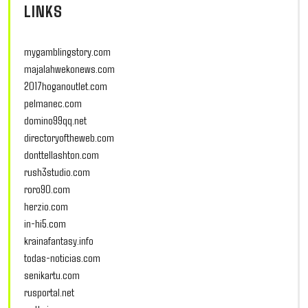
LINKS
mygamblingstory.com
majalahwekonews.com
2017hoganoutlet.com
pelmanec.com
domino99qq.net
directoryoftheweb.com
donttellashton.com
rush3studio.com
roro90.com
herzio.com
in-hi5.com
krainafantasy.info
todas-noticias.com
senikartu.com
rusportal.net