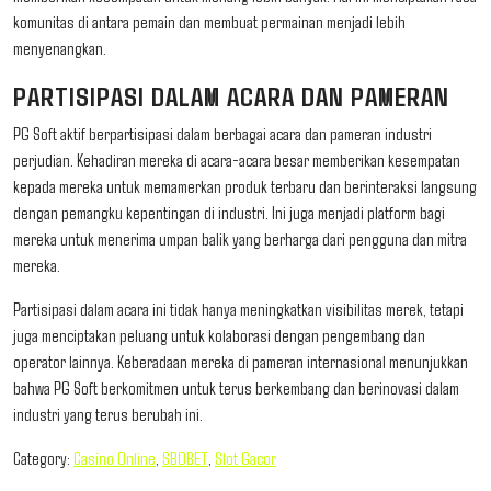
komunitas di antara pemain dan membuat permainan menjadi lebih
menyenangkan.
PARTISIPASI DALAM ACARA DAN PAMERAN
PG Soft aktif berpartisipasi dalam berbagai acara dan pameran industri
perjudian. Kehadiran mereka di acara-acara besar memberikan kesempatan
kepada mereka untuk memamerkan produk terbaru dan berinteraksi langsung
dengan pemangku kepentingan di industri. Ini juga menjadi platform bagi
mereka untuk menerima umpan balik yang berharga dari pengguna dan mitra
mereka.
Partisipasi dalam acara ini tidak hanya meningkatkan visibilitas merek, tetapi
juga menciptakan peluang untuk kolaborasi dengan pengembang dan
operator lainnya. Keberadaan mereka di pameran internasional menunjukkan
bahwa PG Soft berkomitmen untuk terus berkembang dan berinovasi dalam
industri yang terus berubah ini.
Category:
Casino Online
,
SBOBET
,
Slot Gacor