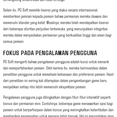
Selain itu, PG Soft memiliki lisensi yang diakui secara internasional,
memberikan jaminan kepada pemain bahwa permainan mereka diawasi dan
memenuhi standar yang ketat. Misalnya, mereka telah mendapatkan lisensi
dari beberapa otoritas perjudian terkemuka, yang menunjukkan integritas
mereka dalam menyediakan permainan yang berkualitas tinggi dan aman bagi
semua pemain.
FOKUS PADA PENGALAMAN PENGGUNA
PG Soft mengerti bahwa pengalaman pengguna adalah kunci untuk menarik
dan mempertahankan pemain. Oleh karena itu, mereka berinvestasi dalam
penelitian pengguna untuk memahami kebiasaan dan preferensi pemain. Hasil
dari penelitian ini sering kali diterapkan dalam pengembangan game baru,
menjadikan setiap rilis lebih memenuhi ekspektasi pemain.
Pengalaman pengguna juga ditingkatkan dengan fitur-fitur interaktif seperti
bonus dan permainan mini. Contohnya, beberapa game menawarkan opsi bagi
pemain untuk berpartisipasi dalam bonus yang meningkatkan keterlibatan dan
memberikan kesempatan untuk menang lebih banyak. Hal ini menciptakan rasa