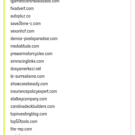
tgarnettcentrallautoads.com
fixadvert.com
autopluz.co
save3time-c.com
vexonhcf.com
demos-pixelsparadise.com
mediatitude.com
prewarmotorcycles.com
simracinglinks.com
dosyamerkezi.net
le-surrealisme.com
showcasebeauty.com
insurancepolicyexpert.com
statkeycompany.com
carolinadeckbuilders.com
topinvestingblog.com
top50tools.com
the-rep.com