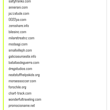
saltyfranks.com
annerani.com
jazzatude.com
0022pa.com
zeroshare.info
bilesinc.com
milaretreatnz.com
modaagi.com
smallvilleph.com
galiciasuroeste.info
batallasdeguerra.com
dregstudios.com
neatstuffhelpskids.org
moraessoccer.com
forochile.org
chart-track.com
wonderfultraveling.com
promocioname.net