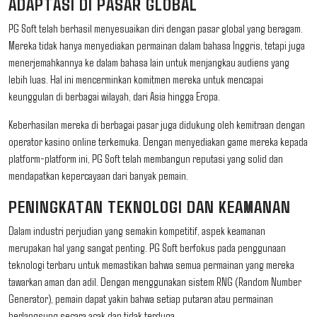
ADAPTASI DI PASAR GLOBAL
PG Soft telah berhasil menyesuaikan diri dengan pasar global yang beragam.
Mereka tidak hanya menyediakan permainan dalam bahasa Inggris, tetapi juga
menerjemahkannya ke dalam bahasa lain untuk menjangkau audiens yang
lebih luas. Hal ini mencerminkan komitmen mereka untuk mencapai
keunggulan di berbagai wilayah, dari Asia hingga Eropa.
Keberhasilan mereka di berbagai pasar juga didukung oleh kemitraan dengan
operator kasino online terkemuka. Dengan menyediakan game mereka kepada
platform-platform ini, PG Soft telah membangun reputasi yang solid dan
mendapatkan kepercayaan dari banyak pemain.
PENINGKATAN TEKNOLOGI DAN KEAMANAN
Dalam industri perjudian yang semakin kompetitif, aspek keamanan
merupakan hal yang sangat penting. PG Soft berfokus pada penggunaan
teknologi terbaru untuk memastikan bahwa semua permainan yang mereka
tawarkan aman dan adil. Dengan menggunakan sistem RNG (Random Number
Generator), pemain dapat yakin bahwa setiap putaran atau permainan
berlangsung secara acak dan tidak terduga.