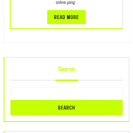
online yang…
READ MORE
Search
SEARCH