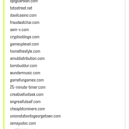
optguardian.com
totostreet.net
davilcasino.com
fraudwatchai.com
aem-x.com
cryptooblogs.com
gameuplevel.com
homethestyle.com
amuldistribution.com
borobuddur.com
wundermusic.com
gamefungames.com
25-minute-timer.com
creativefuntask.com
engrsaifulsaif.com
cheapbtcminers.com
unionstationtogeorgetown.com
iamayudoc.com