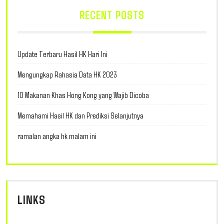
RECENT POSTS
Update Terbaru Hasil HK Hari Ini
Mengungkap Rahasia Data HK 2023
10 Makanan Khas Hong Kong yang Wajib Dicoba
Memahami Hasil HK dan Prediksi Selanjutnya
ramalan angka hk malam ini
LINKS