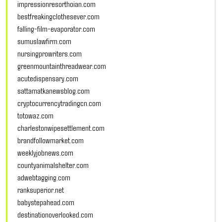
impressionresorthoian.com
bestfreakingclothesever.com
falling-film-evaporator.com
sumuslawfirm.com
nursingprowriters.com
greenmountainthreadwear.com
acutedispensary.com
sattamatkanewsblog.com
cryptocurrencytradingcn.com
totowaz.com
charlestonwipesettlement.com
brandfollowmarket.com
weeklyjobnews.com
countyanimalshelter.com
adwebtagging.com
ranksuperior.net
babystepahead.com
destinationoverlooked.com