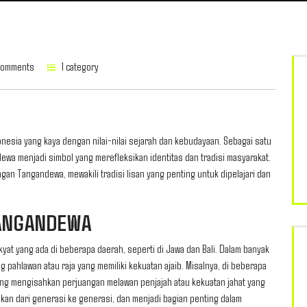
Comments
1 category
esia yang kaya dengan nilai-nilai sejarah dan kebudayaan. Sebagai satu
ewa menjadi simbol yang merefleksikan identitas dan tradisi masyarakat.
ngan Tangandewa, mewakili tradisi lisan yang penting untuk dipelajari dan
TANGANDEWA
kyat yang ada di beberapa daerah, seperti di Jawa dan Bali. Dalam banyak
pahlawan atau raja yang memiliki kekuatan ajaib. Misalnya, di beberapa
ang mengisahkan perjuangan melawan penjajah atau kekuatan jahat yang
kan dari generasi ke generasi, dan menjadi bagian penting dalam