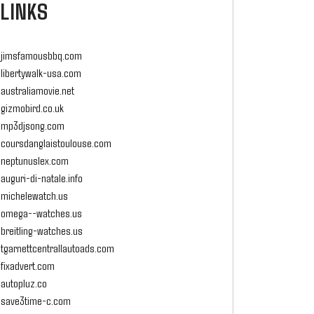
LINKS
jimsfamousbbq.com
libertywalk-usa.com
australiamovie.net
gizmobird.co.uk
mp3djsong.com
coursdanglaistoulouse.com
neptunuslex.com
auguri-di-natale.info
michelewatch.us
omega--watches.us
breitling-watches.us
tgarnettcentrallautoads.com
fixadvert.com
autopluz.co
save3time-c.com