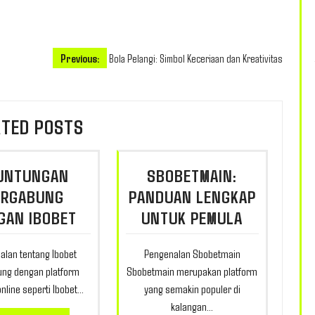
Previous:
Bola Pelangi: Simbol Keceriaan dan Kreativitas
ATED POSTS
UNTUNGAN
SBOBETMAIN:
ERGABUNG
PANDUAN LENGKAP
GAN IBOBET
UNTUK PEMULA
alan tentang Ibobet
Pengenalan Sbobetmain
ng dengan platform
Sbobetmain merupakan platform
nline seperti Ibobet…
yang semakin populer di
kalangan…