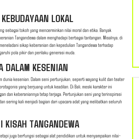
 KEBUDAYAAN LOKAL
g sebagai tokoh yang mencerminkan nilai moral dan etika. Banyak
beranian Tangandewa dalam menghadapi berbagai tantangan. Misalnya, di
k meneladani sikap keberanian dan kepedulian Tangandewa terhadap
aruhi pola pikir dan perilaku generasi muda.
A DALAM KESENIAN
 dunia kesenian. Dalam seni pertunjukan, seperti wayang kulit dan teater
rotagonis yang berjuang untuk keadilan. Di Bali, meski karakter ini
n dan keberaniannya tetap terjaga. Pertunjukan seni yang terinspirasi
n sering kali menjadi bagian dari upacara adat yang melibatkan seluruh
ARI KISAH TANGANDEWA
etapi juga berfungsi sebagai alat pendidikan untuk menyampaikan nilai-