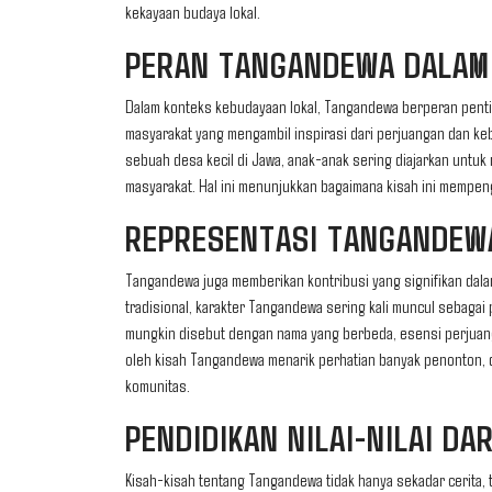
kekayaan budaya lokal.
PERAN TANGANDEWA DALAM
Dalam konteks kebudayaan lokal, Tangandewa berperan pentin
masyarakat yang mengambil inspirasi dari perjuangan dan ke
sebuah desa kecil di Jawa, anak-anak sering diajarkan untu
masyarakat. Hal ini menunjukkan bagaimana kisah ini mempeng
REPRESENTASI TANGANDEW
Tangandewa juga memberikan kontribusi yang signifikan dalam
tradisional, karakter Tangandewa sering kali muncul sebagai p
mungkin disebut dengan nama yang berbeda, esensi perjuanga
oleh kisah Tangandewa menarik perhatian banyak penonton, da
komunitas.
PENDIDIKAN NILAI-NILAI D
Kisah-kisah tentang Tangandewa tidak hanya sekadar cerita, t