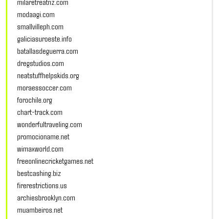
milaretreatnz.com
modaagi.com
smallvilleph.com
galiciasuroeste.info
batallasdeguerra.com
dregstudios.com
neatstuffhelpskids.org
moraessoccer.com
forochile.org
chart-track.com
wonderfultraveling.com
promocioname.net
wimaxworld.com
freeonlinecricketgames.net
bestcashing.biz
firerestrictions.us
archiesbrooklyn.com
muambeiros.net