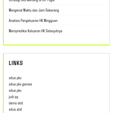
Mengenal Waktu dan Jam Sekarang
Analisis Pengeluaran HK Mingguan
Memprediksi Keluaran HK Selanjutnya
LINKS
situs pkv
situs pkv games
situs pkv
judi qq
demo slot
situs slot