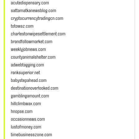
acutedispensary.com
sattamatkanewsblog.com
cryptocurrencytradingcn.com
totowaz.com
charlestonwipesettlement.com
brandfollowmarket.com
weeklyjobnews.com
countyanimalshelter.com
adwebtagging.com
ranksuperior.net
babystepahead.com
destinationoverlooked.com
gamblingamount.com
hillclimbwax.com
hnopse.com
occasionnews.com
lustofmoney.com
timebusinesszone.com