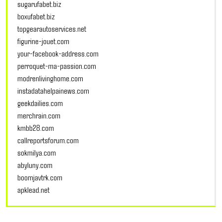
sugarufabet.biz
boxufabet.biz
topgearautoservices.net
figurine-jouet.com
your-facebook-address.com
perroquet-ma-passion.com
modrenlivinghome.com
instadatahelpainews.com
geekdailies.com
merchrain.com
kmbb28.com
callreportsforum.com
sokmilya.com
abyluny.com
boomjavtrk.com
apklead.net