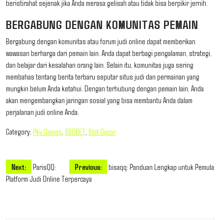
beristirahat sejenak jika Anda merasa gelisah atau tidak bisa berpikir jernih.
BERGABUNG DENGAN KOMUNITAS PEMAIN
Bergabung dengan komunitas atau forum judi online dapat memberikan
wawasan berharga dari pemain lain. Anda dapat berbagi pengalaman, strategi,
dan belajar dari kesalahan orang lain. Selain itu, komunitas juga sering
membahas tentang berita terbaru seputar situs judi dan permainan yang
mungkin belum Anda ketahui. Dengan terhubung dengan pemain lain, Anda
akan mengembangkan jaringan sosial yang bisa membantu Anda dalam
perjalanan judi online Anda.
Category:
Pkv Games
,
SBOBET
,
Slot Gacor
POST
Next:
ParisQQ:
Previous:
bisaqq: Panduan Lengkap untuk Pemula
Platform Judi Online Terpercaya
NAVIGATION