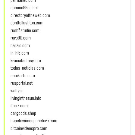
domino99qq.net
directoryoftheweb.com
donttellashton.com
rush3studio.com
roro90.com
herzio.com
in-hi5.com
krainafantasy.info
todas-noticias.com
senikartu.com
rusportal.net
watty.io
livinginthesun.info
itsriz.com
cargoods.shop
capetownacupuncture.com
bitcoinvideospro.com