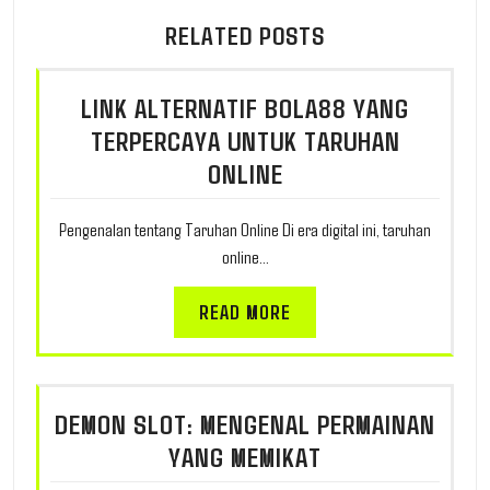
RELATED POSTS
LINK ALTERNATIF BOLA88 YANG
TERPERCAYA UNTUK TARUHAN
ONLINE
Pengenalan tentang Taruhan Online Di era digital ini, taruhan
online…
READ MORE
DEMON SLOT: MENGENAL PERMAINAN
YANG MEMIKAT