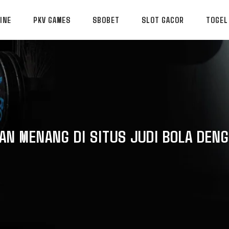
INE
PKV GAMES
SBOBET
SLOT GACOR
TOGEL
AN MENANG DI SITUS JUDI BOLA DENG