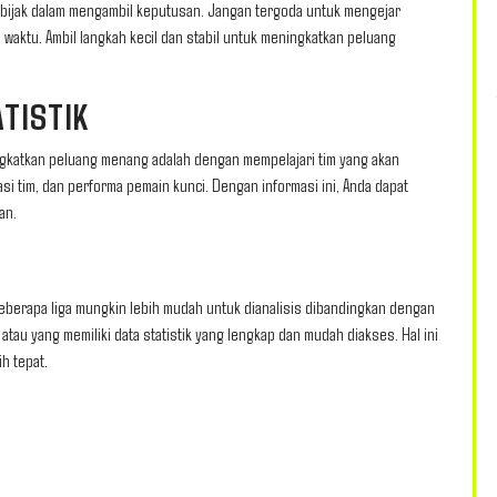
 bijak dalam mengambil keputusan. Jangan tergoda untuk mengejar
waktu. Ambil langkah kecil dan stabil untuk meningkatkan peluang
TISTIK
ingkatkan peluang menang adalah dengan mempelajari tim yang akan
asi tim, dan performa pemain kunci. Dengan informasi ini, Anda dapat
an.
 Beberapa liga mungkin lebih mudah untuk dianalisis dibandingkan dengan
 atau yang memiliki data statistik yang lengkap dan mudah diakses. Hal ini
h tepat.