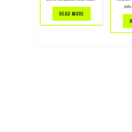
satu
READ MORE