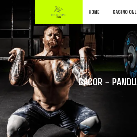
Skip
to
HOME
CASINO ONL
content
GACOR – PANDU