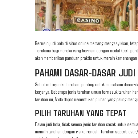
Bermain judi bola di situs online memang mengasyikkan, teta
Terutama bagi mereka yang bermain dengan modal kecil, penti
akan memberikan panduan praktis untuk meraih kemenangan 
PAHAMI DASAR-DASAR JUDI
Sebelum terjun ke taruhan, penting untuk memahami dasar-das
kerjanya. Beberapa jenis taruhan umum termasuk taruhan ha
taruhan ini, Anda dapat menentukan pilihan yang paling men
PILIH TARUHAN YANG TEPAT
Dalam judi bola, tidak semua jenis taruhan cocok untuk semu
memilih taruhan dengan risiko rendah. Taruhan seperti over/