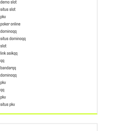
demo slot
situs slot
pkv
poker online
dominoqq
situs dominoqq
slot
link asikqq
qq
bandarqq
dominoqq
pkv
qq
pkv
situs pkv