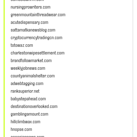
nursingprowriters.com
greenmountainthreadwear.com
acutedispensary.com
sattamatkanewsblog.com
cryptocurrencytradingcn.com
totowaz.com
charlestonwipesettlement.com
brandfollowmarket.com
weeklyjobnews.com
countyanimalshelter.com
adwebtagging.com
ranksuperior.net
babystepahead.com
destinationoverlooked.com
gamblingamount.com
hillclimbwax.com
hnopse.com
occasionnews.com