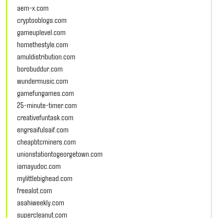
aem-x.com
cryptooblogs.com
gameuplevel.com
homethestyle.com
amuldistribution.com
borobuddur.com
wundermusic.com
gamefungames.com
25-minute-timer.com
creativefuntask.com
engrsaifulsaif.com
cheapbtcminers.com
unionstationtogeorgetown.com
iamayudoc.com
mylittlebighead.com
freealot.com
asahiweekly.com
supercleanut.com