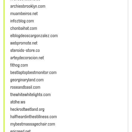
archiesbrooklyn.com
muambeiros.net
infozblog.com
chonbaihat.com
elblogdeoscargonzalez.com
webpromote.net
steroids-store.co
arteydecoracion.net
fithog.com
bestlaptopbestmonitor.com
georginaryland.com
roseandbasil.com
thewhitewhitelights.com
atdhe.ws
heckrodtwetland.org
halfheardinthestillness.com
mybestmassagechair.com
ericreed.net