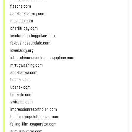
fiasone.com
danktankbattery.com
mealudo.com
charlie-day.com
livedirectbettingpoker.com
foxbusinessupdate.com
lovedaddy.org
integrativemedicalmassageplano.com
mrrugwashing.com
acb-bankia.com
flash-es.net
upshak.com
backsilo.com
siviralqq.com
impressionresorthoian.com
bestfreakingclothesever.com
falling-film-evaporator.com
sumuslawfirm.com