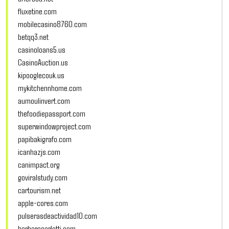
fluxetine.com
mobilecasino8760.com
betqq3.net
casinoloans5.us
CasinoAuction.us
kipooglecouk.us
mykitchennhome.com
aumoulinvert.com
thefoodiepassport.com
superwindowproject.com
papibakigrafo.com
icanhazjs.com
canimpact.org
goviralstudy.com
cartourism.net
apple-cores.com
pulserasdeactividad10.com
barbaracarlotti.com