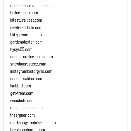
mesasdecultivoonline.com
boilersnbits.com
latestviralpost.com
newfreearticle.com
blitzpowerusa.com
gardenofeaten.com
hycys05.com
onemoremilerunning.com
snowboardsteez.com
instagrambioforgirls.com
cashflowxfiles.com
kmbb10.com
getxtrem.com
weactinfo.com
meshingsocial.com
thearguer.com
marketing-mobile-app.com
floralpunchcraft.com