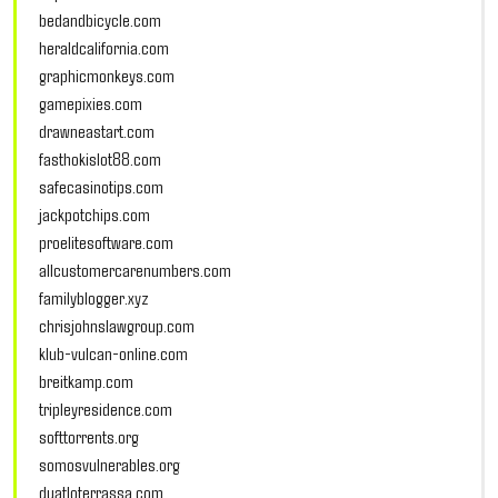
bedandbicycle.com
heraldcalifornia.com
graphicmonkeys.com
gamepixies.com
drawneastart.com
fasthokislot88.com
safecasinotips.com
jackpotchips.com
proelitesoftware.com
allcustomercarenumbers.com
familyblogger.xyz
chrisjohnslawgroup.com
klub-vulcan-online.com
breitkamp.com
tripleyresidence.com
softtorrents.org
somosvulnerables.org
duatloterrassa.com