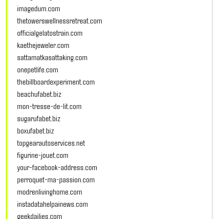
imagedum.com
thetowerswellnessretreat.com
officialgelatostrain.com
kaethejeweler.com
sattamatkasattaking.com
onepetlife.com
thebillboardexperiment.com
beachufabet.biz
mon-tresse-de-lit.com
sugarufabet.biz
boxufabet.biz
topgearautoservices.net
figurine-jouet.com
your-facebook-address.com
perroquet-ma-passion.com
modrenlivinghome.com
instadatahelpainews.com
geekdailies.com