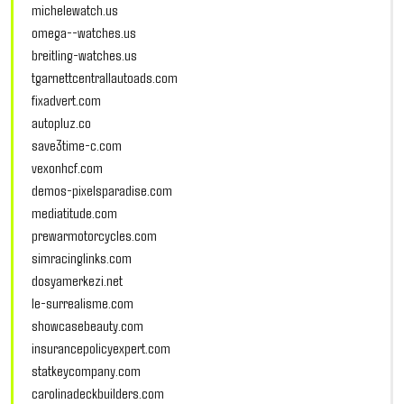
michelewatch.us
omega--watches.us
breitling-watches.us
tgarnettcentrallautoads.com
fixadvert.com
autopluz.co
save3time-c.com
vexonhcf.com
demos-pixelsparadise.com
mediatitude.com
prewarmotorcycles.com
simracinglinks.com
dosyamerkezi.net
le-surrealisme.com
showcasebeauty.com
insurancepolicyexpert.com
statkeycompany.com
carolinadeckbuilders.com