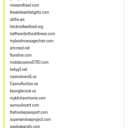
roseandbasil.com
thewhitewhitelights.com
atdhe.ws
heckrodtwetland.org
halfheardinthestillness.com
mybestmassagechair.com
ericreed.net
fluxetine.com
mobilecasino8760.com
betqq3.net
casinoloans5.us
CasinoAuction.us
kipooglecouk.us
mykitchennhome.com
aumoulinvert.com
thefoodiepassport.com
superwindowproject.com
papibakigrafo.com