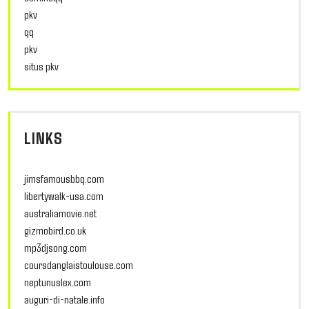
pkv
qq
pkv
situs pkv
LINKS
jimsfamousbbq.com
libertywalk-usa.com
australiamovie.net
gizmobird.co.uk
mp3djsong.com
coursdanglaistoulouse.com
neptunuslex.com
auguri-di-natale.info