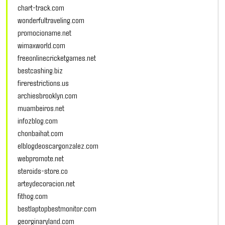
chart-track.com
wonderfultraveling.com
promocioname.net
wimaxworld.com
freeonlinecricketgames.net
bestcashing.biz
firerestrictions.us
archiesbrooklyn.com
muambeiros.net
infozblog.com
chonbaihat.com
elblogdeoscargonzalez.com
webpromote.net
steroids-store.co
arteydecoracion.net
fithog.com
bestlaptopbestmonitor.com
georginaryland.com