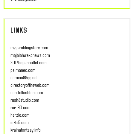
LINKS
mygamblingstory.com
majalahwekonews.com
2017hoganoutlet.com
pelmanec.com
domino99qq.net
directoryoftheweb.com
donttellashton.com
rush3studio.com
roro90.com
herzio.com
in-hi5.com
krainafantasy.info