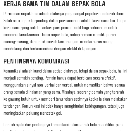
KERJA SAMA TIM DALAM SEPAK BOLA
Permainan sepak bola adalah olahraga yang sangat populer di seluruh dunia.
Salah satu aspek terpenting dalam permainan ini adalah kerja sama tim. Tanpa
kerja sama yang solid di antara para pemain, sulit bagi sebuah tim untuk
mencapai kesuksesan. Dalam sepak bola, setiap pemain memiliki peran
masing-masing, dan untuk meraih kemenangan, mereka harus saling
mendukung dan berkomunikasi dengan efektif di lapangan.
PENTINGNYA KOMUNIKASI
Komunikasi adalah kunci dalam setiap olahraga, tetapi dalam sepak bola, hal ini
menjadi semakin penting. Pemain harus dapat berbicara secara efektif,
menggunakan sinyal non-verbal dan verbal, untuk memastikan bahwa semua
orang berada di halaman yang sama. Misalnya, seorang pemain yang terarah
ke gawang butuh untuk memberi tahu rekan setimnya ketika ia akan melakukan
tendangan. Komunikasi ini tidak hanya menghindari kebingungan, tetapi juga
meningkatkan peluang mencetak gol.
Contoh nyata dari pentingnya komunikasi dalam sepak bola bisa dilihat pada