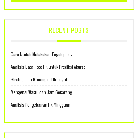
RECENT POSTS
Cara Mudah Melakukan Togelup Login
Analisis Data Toto HK untuk Prediksi Akurat
Strategi Jitu Menang di Oh Togel
Mengenal Waktu dan Jam Sekarang
Analisis Pengeluaran HK Mingguan