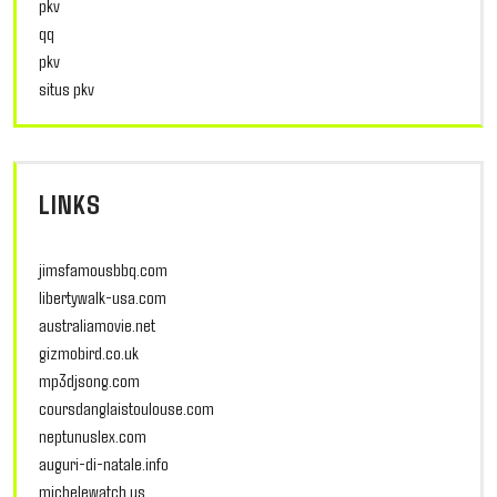
pkv
qq
pkv
situs pkv
LINKS
jimsfamousbbq.com
libertywalk-usa.com
australiamovie.net
gizmobird.co.uk
mp3djsong.com
coursdanglaistoulouse.com
neptunuslex.com
auguri-di-natale.info
michelewatch.us