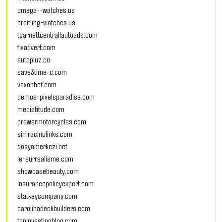
omega--watches.us
breitling-watches.us
tgarnettcentrallautoads.com
fixadvert.com
autopluz.co
save3time-c.com
vexonhcf.com
demos-pixelsparadise.com
mediatitude.com
prewarmotorcycles.com
simracinglinks.com
dosyamerkezi.net
le-surrealisme.com
showcasebeauty.com
insurancepolicyexpert.com
statkeycompany.com
carolinadeckbuilders.com
topinvestingblog.com