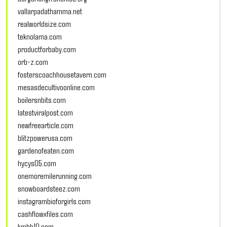
vallarpadathamma.net
realworldsize.com
teknolama.com
productforbaby.com
orb-z.com
fosterscoachhousetavern.com
mesasdecultivoonline.com
boilersnbits.com
latestviralpost.com
newfreearticle.com
blitzpowerusa.com
gardenofeaten.com
hycys05.com
onemoremilerunning.com
snowboardsteez.com
instagrambioforgirls.com
cashflowxfiles.com
kmbb10.com