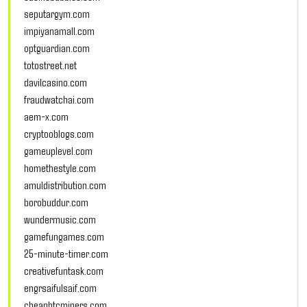
seputargym.com
impiyanamall.com
optguardian.com
totostreet.net
davilcasino.com
fraudwatchai.com
aem-x.com
cryptooblogs.com
gameuplevel.com
homethestyle.com
amuldistribution.com
borobuddur.com
wundermusic.com
gamefungames.com
25-minute-timer.com
creativefuntask.com
engrsaifulsaif.com
cheapbtcminers.com