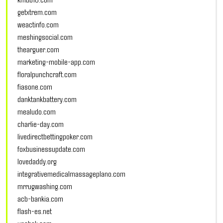
getxtrem.com
weactinfo.com
meshingsocial.com
thearguer.com
marketing-mobile-app.com
floralpunchcraft.com
fiasone.com
danktankbattery.com
mealudo.com
charlie-day.com
livedirectbettingpoker.com
foxbusinessupdate.com
lovedaddy.org
integrativemedicalmassageplano.com
mrrugwashing.com
acb-bankia.com
flash-es.net