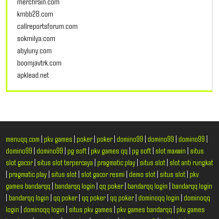
merchrain.com
kmbb28.com
callreportsforum.com
sokmilya.com
abyluny.com
boomjavtrk.com
apklead.net
menuqq.com
|
pkv games
|
poker
|
poker
|
domino99
|
domino99
|
domino99
|
domino99
|
domino99
|
pg soft
|
pkv games qq
|
pg soft
|
slot maxwin
|
situs
slot gacor
|
situs slot terpercaya
|
pragmatic play
|
situs slot
|
slot anti rungkat
|
pragmatic play
|
situs slot
|
slot gacor resmi
|
demo slot
|
situs slot
|
pkv
games bandarqq
|
bandarqq login
|
qq poker
|
bandarqq login
|
bandarqq login
|
bandarqq login
|
qq poker
|
qq poker
|
qq poker
|
dominoqq login
|
dominoqq
login
|
dominoqq login
|
situs pkv games
|
pkv games bandarqq
|
pkv games