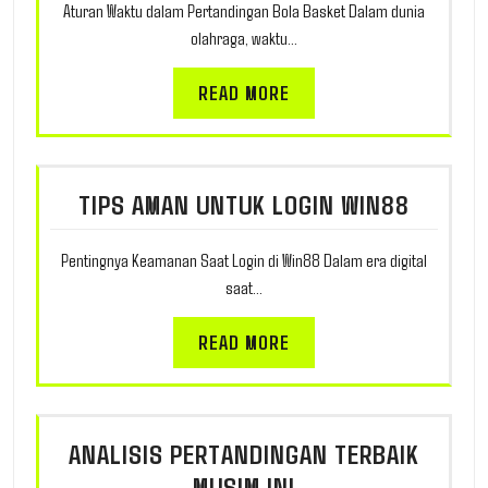
Aturan Waktu dalam Pertandingan Bola Basket Dalam dunia
olahraga, waktu…
READ MORE
TIPS AMAN UNTUK LOGIN WIN88
Pentingnya Keamanan Saat Login di Win88 Dalam era digital
saat…
READ MORE
ANALISIS PERTANDINGAN TERBAIK
MUSIM INI