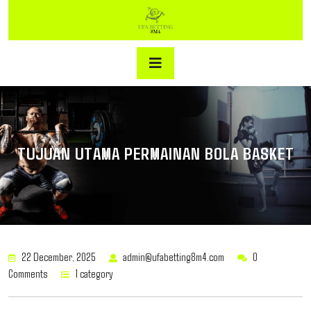
Skip
to
content
Open
Button
TUJUAN UTAMA PERMAINAN BOLA BASKET
22 December, 2025
admin@ufabetting8m4.com
0
Comments
1 category