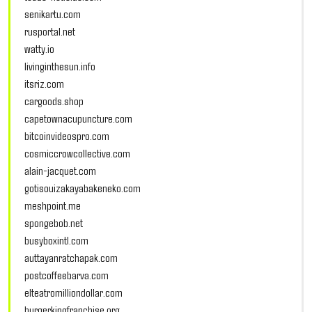
senikartu.com
rusportal.net
watty.io
livinginthesun.info
itsriz.com
cargoods.shop
capetownacupuncture.com
bitcoinvideospro.com
cosmiccrowcollective.com
alain-jacquet.com
gotisouizakayabakeneko.com
meshpoint.me
spongebob.net
busyboxintl.com
auttayanratchapak.com
postcoffeebarva.com
elteatromilliondollar.com
burgerkingfranchise.org