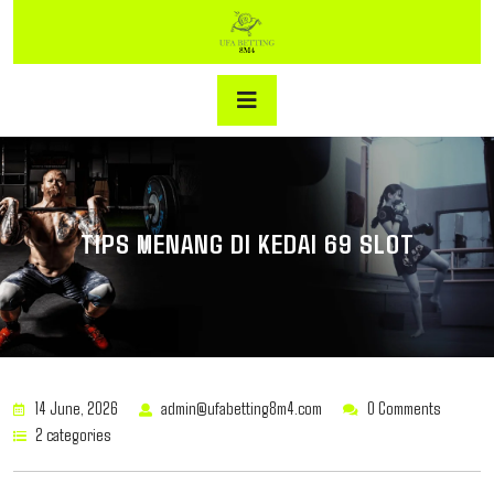
Skip
to
content
Open
Button
TIPS MENANG DI KEDAI 69 SLOT
14 June, 2026
admin@ufabetting8m4.com
0 Comments
2 categories