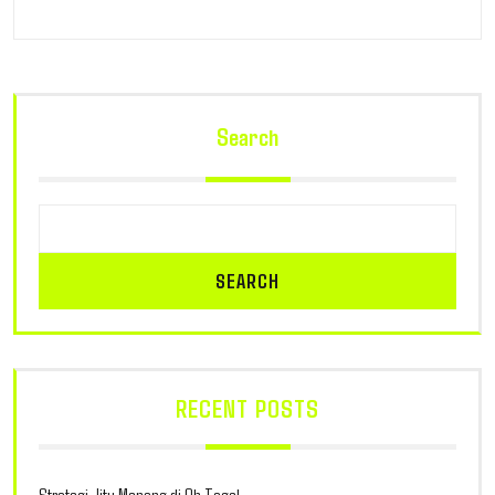
Search
SEARCH
RECENT POSTS
Strategi Jitu Menang di Oh Togel