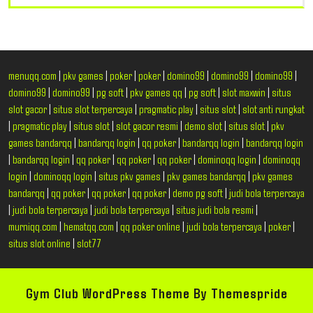
menuqq.com
|
pkv games
|
poker
|
poker
|
domino99
|
domino99
|
domino99
|
domino99
|
domino99
|
pg soft
|
pkv games qq
|
pg soft
|
slot maxwin
|
situs
slot gacor
|
situs slot terpercaya
|
pragmatic play
|
situs slot
|
slot anti rungkat
|
pragmatic play
|
situs slot
|
slot gacor resmi
|
demo slot
|
situs slot
|
pkv
games bandarqq
|
bandarqq login
|
qq poker
|
bandarqq login
|
bandarqq login
|
bandarqq login
|
qq poker
|
qq poker
|
qq poker
|
dominoqq login
|
dominoqq
login
|
dominoqq login
|
situs pkv games
|
pkv games bandarqq
|
pkv games
bandarqq
|
qq poker
|
qq poker
|
qq poker
|
demo pg soft
|
judi bola terpercaya
|
judi bola terpercaya
|
judi bola terpercaya
|
situs judi bola resmi
|
murniqq.com
|
hematqq.com
|
qq poker online
|
judi bola terpercaya
|
poker
|
situs slot online
|
slot77
Gym Club WordPress Theme By Themespride