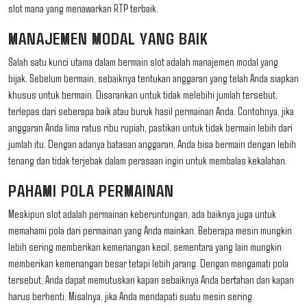
slot mana yang menawarkan RTP terbaik.
MANAJEMEN MODAL YANG BAIK
Salah satu kunci utama dalam bermain slot adalah manajemen modal yang
bijak. Sebelum bermain, sebaiknya tentukan anggaran yang telah Anda siapkan
khusus untuk bermain. Disarankan untuk tidak melebihi jumlah tersebut,
terlepas dari seberapa baik atau buruk hasil permainan Anda. Contohnya, jika
anggaran Anda lima ratus ribu rupiah, pastikan untuk tidak bermain lebih dari
jumlah itu. Dengan adanya batasan anggaran, Anda bisa bermain dengan lebih
tenang dan tidak terjebak dalam perasaan ingin untuk membalas kekalahan.
PAHAMI POLA PERMAINAN
Meskipun slot adalah permainan keberuntungan, ada baiknya juga untuk
memahami pola dari permainan yang Anda mainkan. Beberapa mesin mungkin
lebih sering memberikan kemenangan kecil, sementara yang lain mungkin
memberikan kemenangan besar tetapi lebih jarang. Dengan mengamati pola
tersebut, Anda dapat memutuskan kapan sebaiknya Anda bertahan dan kapan
harus berhenti. Misalnya, jika Anda mendapati suatu mesin sering