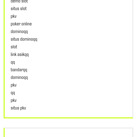
demo slot
situs slot
pkv
poker online
dominoqq
situs dominoqq
slot
link asikqq
qq
bandarqq
dominoqq
pkv
qq
pkv
situs pkv