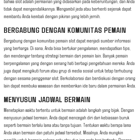
bahwa slot adalah permainan yang didasarkan pada keberuntungan, dan Anda
tidak dapat mengendalikannya. Mengambil jeda atau berhenti sejenak dapat
membantu Anda kembali dengan pikiran yang lebih jernih.
BERGABUNG DENGAN KOMUNITAS PEMAIN
Bergabung dengan komunitas pemain slot dapat menjadi sumber informasi
yang berharga. Di sana, Anda bisa bertukar pengalaman, mendapatkan tips,
dan mendengar tentang strategi bermain dari pemain lain. Banyak pemain
berpengalaman yang dengan senang hati berbagi pengetahuan mereka. Anda
juga dapat mengikuti forum atau grup di media sosial untuk tetap terhubung
dengan sesama penggemar slot. Berkolaborasi dan berdiskusi dengan orang
lain dapat membuka wawasan dan memberikan ide baru dalam permainan Anda.
MENYUSUN JADWAL BERMAIN
Menetapkan waktu tertentu untuk bermain adalah langkah yang bijak. Dengan
menyusun jadwal bermain, Anda dapat mencegah diri dari kebiasaan buruk
seperti bermain terlalu lama atau tanpa tujuan. Tentukan waktu berapa lama
Anda akan bermain dan patuhi jadwal tersebut. Misalnya, Anda mungkin
memilih untuk bermain selama satu atau dua jam pada hari tertentu. Dengan