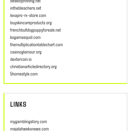
desktopmining.net
inthebleachers.net
lexapro-rx-store.com
buyskincareproducts.org
frenchbulldogpuppyforsale.net
kogamasquid.com
themultiplicationtablechart.com
casinoglamour.org
dextercoin.io
christianarticledirectory.org
5homestyle.com
LINKS
mygamblingstory.com
majalahwekonews.com