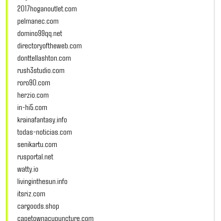
2017hoganoutlet.com
pelmanec.com
domino99qq.net
directoryoftheweb.com
donttellashton.com
rush3studio.com
roro90.com
herzio.com
in-hi5.com
krainafantasy.info
todas-noticias.com
senikartu.com
rusportal.net
watty.io
livinginthesun.info
itsriz.com
cargoods.shop
capetownacupuncture.com