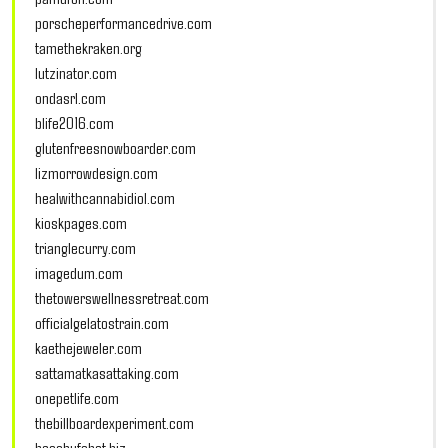
porscheperformancedrive.com
tamethekraken.org
lutzinator.com
ondasrl.com
blife2016.com
glutenfreesnowboarder.com
lizmorrowdesign.com
healwithcannabidiol.com
kioskpages.com
trianglecurry.com
imagedum.com
thetowerswellnessretreat.com
officialgelatostrain.com
kaethejeweler.com
sattamatkasattaking.com
onepetlife.com
thebillboardexperiment.com
beachufabet.biz