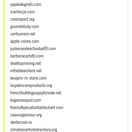
papibakigrafo.com
icanhazjs.com
canimpact.org
goviralstudy.com
cartourism.net
apple-cores.com
pulserasdeactividad10.com
barbaracarlotti.com
desktopmining.net
inthebleachers.net
lexapro-rx-store.com
buyskincareproducts.org
frenchbulldogpuppyforsale.net
kogamasquid.com
themultiplicationtablechart.com
casinoglamour.org
dextercoin.io
christianarticledirectory.org