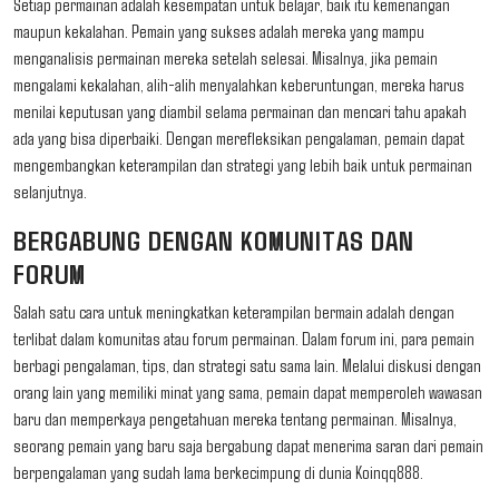
Setiap permainan adalah kesempatan untuk belajar, baik itu kemenangan
maupun kekalahan. Pemain yang sukses adalah mereka yang mampu
menganalisis permainan mereka setelah selesai. Misalnya, jika pemain
mengalami kekalahan, alih-alih menyalahkan keberuntungan, mereka harus
menilai keputusan yang diambil selama permainan dan mencari tahu apakah
ada yang bisa diperbaiki. Dengan merefleksikan pengalaman, pemain dapat
mengembangkan keterampilan dan strategi yang lebih baik untuk permainan
selanjutnya.
BERGABUNG DENGAN KOMUNITAS DAN
FORUM
Salah satu cara untuk meningkatkan keterampilan bermain adalah dengan
terlibat dalam komunitas atau forum permainan. Dalam forum ini, para pemain
berbagi pengalaman, tips, dan strategi satu sama lain. Melalui diskusi dengan
orang lain yang memiliki minat yang sama, pemain dapat memperoleh wawasan
baru dan memperkaya pengetahuan mereka tentang permainan. Misalnya,
seorang pemain yang baru saja bergabung dapat menerima saran dari pemain
berpengalaman yang sudah lama berkecimpung di dunia Koinqq888.