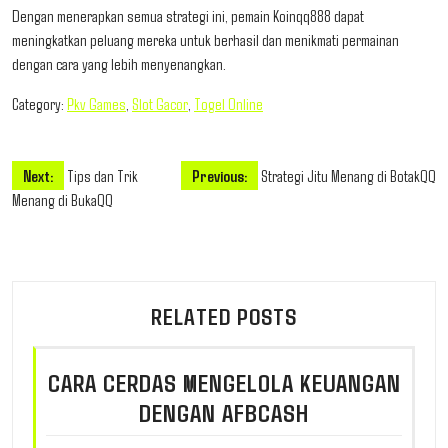
Dengan menerapkan semua strategi ini, pemain Koinqq888 dapat
meningkatkan peluang mereka untuk berhasil dan menikmati permainan
dengan cara yang lebih menyenangkan.
Category:
Pkv Games
,
Slot Gacor
,
Togel Online
POST
Next:
Tips dan Trik
Previous:
Strategi Jitu Menang di BotakQQ
Menang di BukaQQ
NAVIGATION
RELATED POSTS
CARA CERDAS MENGELOLA KEUANGAN
DENGAN AFBCASH