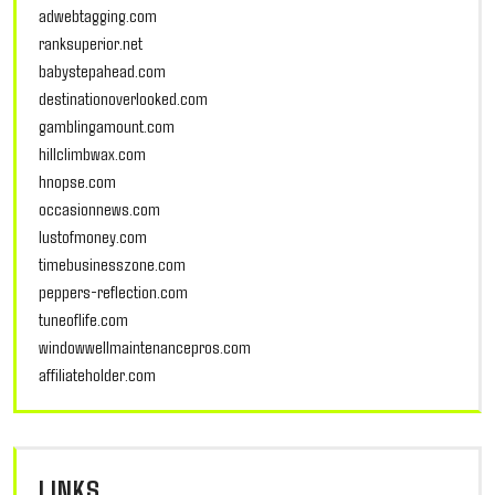
adwebtagging.com
ranksuperior.net
babystepahead.com
destinationoverlooked.com
gamblingamount.com
hillclimbwax.com
hnopse.com
occasionnews.com
lustofmoney.com
timebusinesszone.com
peppers-reflection.com
tuneoflife.com
windowwellmaintenancepros.com
affiliateholder.com
LINKS