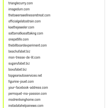
trianglecurry.com
imagedum.com
thetowerswellnessretreat.com
officialgelatostrain.com
kaethejeweler.com
sattamatkasattaking.com
onepetlife.com
thebillboardexperiment.com
beachufabet.biz
mon-tresse-de-lit.com
sugarufabet.biz
boxufabet.biz
topgearautoservices.net
figurine-jouet.com
your-facebook-address.com
perroquet-ma-passion.com
modrenlivinghome.com
instadatahelpainews.com