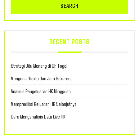
SEARCH
RECENT POSTS
Strategi Jitu Menang di Oh Togel
Mengenal Waktu dan Jam Sekarang
Analisis Pengeluaran HK Mingguan
Memprediksi Keluaran HK Selanjutnya
Cara Menganalisis Data Live HK