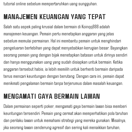
tutorial online sebelum mempertaruhkan uang sungguhan.
MANAJEMEN KEUANGAN YANG TEPAT
Salah satu aspek paling krusial dalam bermain di Koinqq888 adalah
manajemen keuangan. Pemain perlu menetapkan anggaran yang jelas
sebelum memulai permainan. Hal ini membantu pemain untuk menghindari
pengeluaran berlebihan yang dapat menyebabkan kerugian besar. Bayangkan
seorang pemain yang dengan bijak menetapkan batasan untuk dirinya sendiri
dan hanya menggunakan uang yang sudah disiapkan untuk bermain. Ketika
anggaran tersebut habis, ia lebih memilih untuk berhenti bermain daripada
terus mencari keuntungan dengan berutang. Dengan cara ini, pemain dapat
menikmati pengalaman bermain tanpa terjerumus dalam masalah keuangan.
MENGAMATI GAYA BERMAIN LAWAN
Dalam permainan seperti poker, mengamati gaya bermain lawan bisa memberi
keuntungan tersendiri. Pemain yang cermat akan memperhatikan pola taruhan
dan perilaku lawan untuk memahami strategi yang mereka gunakan. Misalnya,
jika seorang lawan cenderung agresif dan sering kali menaikkan taruhan,