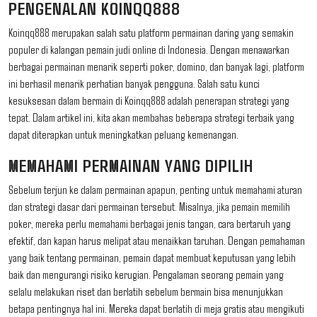
PENGENALAN KOINQQ888
Koinqq888 merupakan salah satu platform permainan daring yang semakin
populer di kalangan pemain judi online di Indonesia. Dengan menawarkan
berbagai permainan menarik seperti poker, domino, dan banyak lagi, platform
ini berhasil menarik perhatian banyak pengguna. Salah satu kunci
kesuksesan dalam bermain di Koinqq888 adalah penerapan strategi yang
tepat. Dalam artikel ini, kita akan membahas beberapa strategi terbaik yang
dapat diterapkan untuk meningkatkan peluang kemenangan.
MEMAHAMI PERMAINAN YANG DIPILIH
Sebelum terjun ke dalam permainan apapun, penting untuk memahami aturan
dan strategi dasar dari permainan tersebut. Misalnya, jika pemain memilih
poker, mereka perlu memahami berbagai jenis tangan, cara bertaruh yang
efektif, dan kapan harus melipat atau menaikkan taruhan. Dengan pemahaman
yang baik tentang permainan, pemain dapat membuat keputusan yang lebih
baik dan mengurangi risiko kerugian. Pengalaman seorang pemain yang
selalu melakukan riset dan berlatih sebelum bermain bisa menunjukkan
betapa pentingnya hal ini. Mereka dapat berlatih di meja gratis atau mengikuti