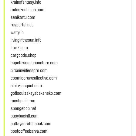
krainafantasy.info
todas-noticias.com
senikartu.com
rusportal.net
watty.io
livinginthesun.info
itsriz.com
cargoods.shop
capetownacupuncture.com
bitcoinvideospro.com
cosmiccrowcollective.com
alain-jacquet.com
gotisouizakayabakeneko.com
meshpoint.me
spongebob.net
busyboxintl.com
auttayanratchapak.com
postcoffeebarva.com