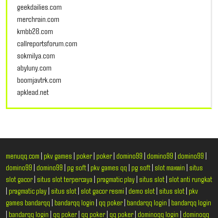
geekdailies.com
merchrain.com
kmbb28.com
callreportsforum.com
sokmilya.com
abyluny.com
boomjavtrk.com
apklead.net
menuqq.com
|
pkv games
|
poker
|
poker
|
domino99
|
domino99
|
domino99
|
domino99
|
domino99
|
pg soft
|
pkv games qq
|
pg soft
|
slot maxwin
|
situs
slot gacor
|
situs slot terpercaya
|
pragmatic play
|
situs slot
|
slot anti rungkat
|
pragmatic play
|
situs slot
|
slot gacor resmi
|
demo slot
|
situs slot
|
pkv
games bandarqq
|
bandarqq login
|
qq poker
|
bandarqq login
|
bandarqq login
|
bandarqq login
|
qq poker
|
qq poker
|
qq poker
|
dominoqq login
|
dominoqq