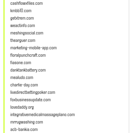
cashflowxfiles.com
kmbb10.com
getxtrem.com
weactinfo.com
meshingsocial.com
thearguer.com
marketing-mobile-app.com
floralpunchcraft.com
fiasone.com
danktankbattery.com
mealudo.com
charlie-day.com
livedirectbettingpoker.com
foxbusinessupdate.com
lovedaddy.org
integrativemedicalmassageplano.com
mrrugwashing.com
acb-bankia.com