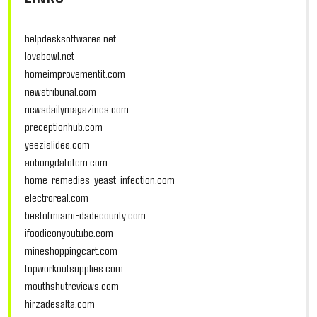
helpdesksoftwares.net
lovabowl.net
homeimprovementit.com
newstribunal.com
newsdailymagazines.com
preceptionhub.com
yeezislides.com
aobongdatotem.com
home-remedies-yeast-infection.com
electroreal.com
bestofmiami-dadecounty.com
ifoodieonyoutube.com
mineshoppingcart.com
topworkoutsupplies.com
mouthshutreviews.com
hirzadesalta.com