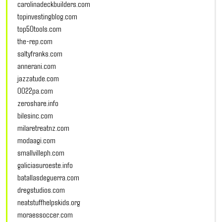
carolinadeckbuilders.com
topinvestingblog.com
top50tools.com
the-rep.com
saltyfranks.com
annerani.com
jazzatude.com
0022pa.com
zeroshare.info
bilesinc.com
milaretreatnz.com
modaagi.com
smallvilleph.com
galiciasuroeste.info
batallasdeguerra.com
dregstudios.com
neatstuffhelpskids.org
moraessoccer.com