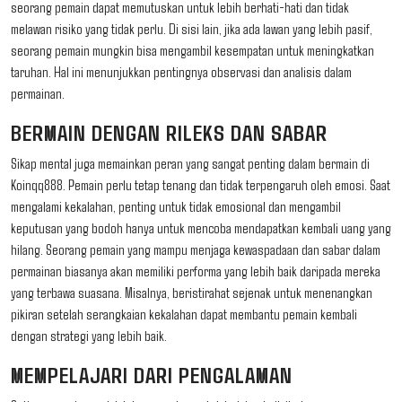
seorang pemain dapat memutuskan untuk lebih berhati-hati dan tidak
melawan risiko yang tidak perlu. Di sisi lain, jika ada lawan yang lebih pasif,
seorang pemain mungkin bisa mengambil kesempatan untuk meningkatkan
taruhan. Hal ini menunjukkan pentingnya observasi dan analisis dalam
permainan.
BERMAIN DENGAN RILEKS DAN SABAR
Sikap mental juga memainkan peran yang sangat penting dalam bermain di
Koinqq888. Pemain perlu tetap tenang dan tidak terpengaruh oleh emosi. Saat
mengalami kekalahan, penting untuk tidak emosional dan mengambil
keputusan yang bodoh hanya untuk mencoba mendapatkan kembali uang yang
hilang. Seorang pemain yang mampu menjaga kewaspadaan dan sabar dalam
permainan biasanya akan memiliki performa yang lebih baik daripada mereka
yang terbawa suasana. Misalnya, beristirahat sejenak untuk menenangkan
pikiran setelah serangkaian kekalahan dapat membantu pemain kembali
dengan strategi yang lebih baik.
MEMPELAJARI DARI PENGALAMAN