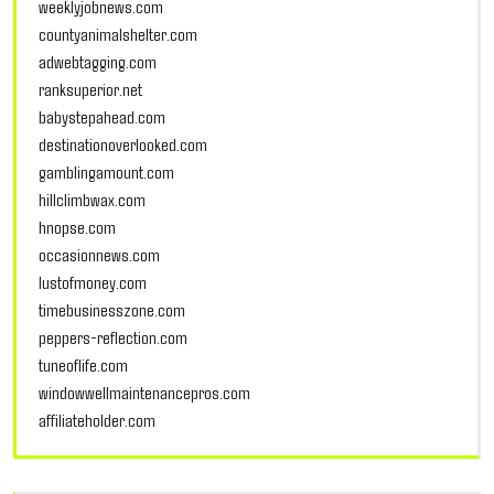
weeklyjobnews.com
countyanimalshelter.com
adwebtagging.com
ranksuperior.net
babystepahead.com
destinationoverlooked.com
gamblingamount.com
hillclimbwax.com
hnopse.com
occasionnews.com
lustofmoney.com
timebusinesszone.com
peppers-reflection.com
tuneoflife.com
windowwellmaintenancepros.com
affiliateholder.com