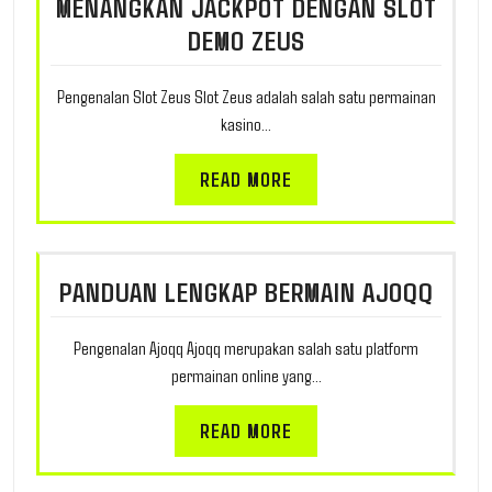
MENANGKAN JACKPOT DENGAN SLOT
DEMO ZEUS
Pengenalan Slot Zeus Slot Zeus adalah salah satu permainan
kasino…
READ MORE
PANDUAN LENGKAP BERMAIN AJOQQ
Pengenalan Ajoqq Ajoqq merupakan salah satu platform
permainan online yang…
READ MORE