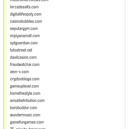
hirzadesalta.com
digitallifeopoly.com
casinobubbles.com
seputargym.com
impiyanamall.com
optguardian.com
totostreet.net
davilcasino.com
fraudwatchai.com
aem-x.com
cryptooblogs.com
gameuplevel.com
homethestyle.com
amuldistribution.com
borobuddur.com
wundermusic.com
gamefungames.com
25-minute-timer.com