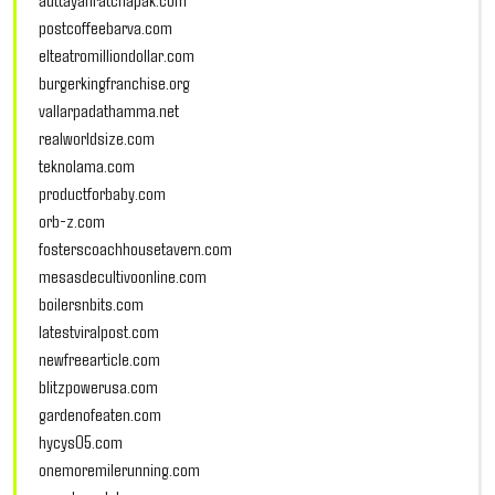
postcoffeebarva.com
elteatromilliondollar.com
burgerkingfranchise.org
vallarpadathamma.net
realworldsize.com
teknolama.com
productforbaby.com
orb-z.com
fosterscoachhousetavern.com
mesasdecultivoonline.com
boilersnbits.com
latestviralpost.com
newfreearticle.com
blitzpowerusa.com
gardenofeaten.com
hycys05.com
onemoremilerunning.com