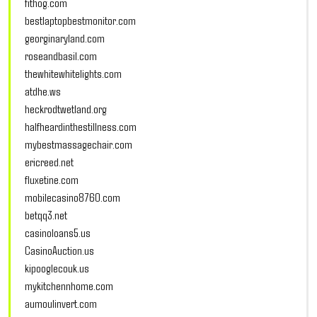
fithog.com
bestlaptopbestmonitor.com
georginaryland.com
roseandbasil.com
thewhitewhitelights.com
atdhe.ws
heckrodtwetland.org
halfheardinthestillness.com
mybestmassagechair.com
ericreed.net
fluxetine.com
mobilecasino8760.com
betqq3.net
casinoloans5.us
CasinoAuction.us
kipooglecouk.us
mykitchennhome.com
aumoulinvert.com