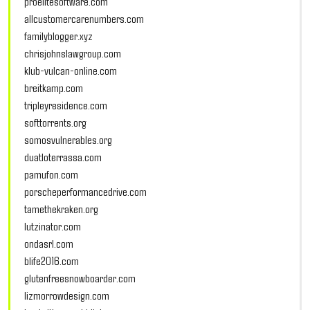
proelitesoftware.com
allcustomercarenumbers.com
familyblogger.xyz
chrisjohnslawgroup.com
klub-vulcan-online.com
breitkamp.com
tripleyresidence.com
softtorrents.org
somosvulnerables.org
duatloterrassa.com
pamufon.com
porscheperformancedrive.com
tamethekraken.org
lutzinator.com
ondasrl.com
blife2016.com
glutenfreesnowboarder.com
lizmorrowdesign.com