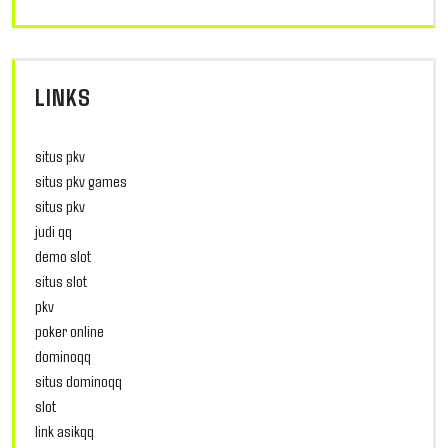
LINKS
situs pkv
situs pkv games
situs pkv
judi qq
demo slot
situs slot
pkv
poker online
dominoqq
situs dominoqq
slot
link asikqq