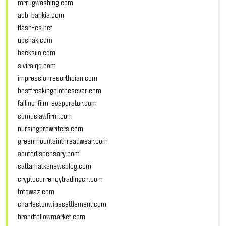
mrrugwashing.com
acb-bankia.com
flash-es.net
upshak.com
backsilo.com
siviralqq.com
impressionresorthoian.com
bestfreakingclothesever.com
falling-film-evaporator.com
sumuslawfirm.com
nursingprowriters.com
greenmountainthreadwear.com
acutedispensary.com
sattamatkanewsblog.com
cryptocurrencytradingcn.com
totowaz.com
charlestonwipesettlement.com
brandfollowmarket.com