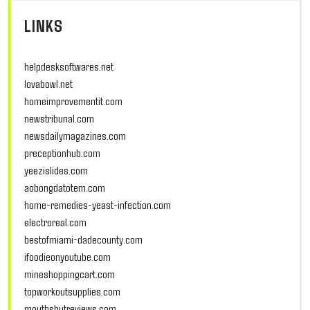
LINKS
helpdesksoftwares.net
lovabowl.net
homeimprovementit.com
newstribunal.com
newsdailymagazines.com
preceptionhub.com
yeezislides.com
aobongdatotem.com
home-remedies-yeast-infection.com
electroreal.com
bestofmiami-dadecounty.com
ifoodieonyoutube.com
mineshoppingcart.com
topworkoutsupplies.com
mouthshutreviews.com