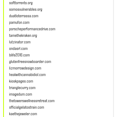
softtorrents.org
somosvulnerables.org
duatloterrassa.com
pamufon.com
porscheperformancedrive.com
tamethekraken.org
lutzinator.com
ondasrl.com
blife2016.com
glutenfreesnowboarder.com
lizmorrowdesign.com
healwithcannabidiol.com
kioskpages.com
trianglecurry.com
imagedum.com
thetowerswellnessretreat.com
officialgelatostrain.com
kaethejeweler.com