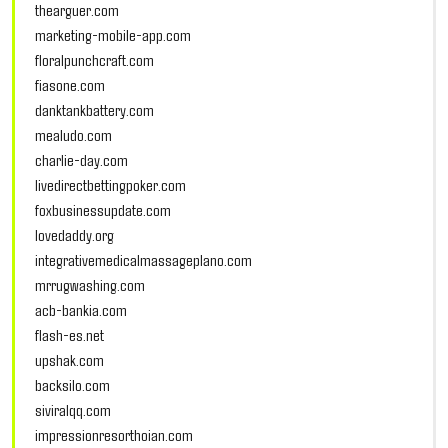
thearguer.com
marketing-mobile-app.com
floralpunchcraft.com
fiasone.com
danktankbattery.com
mealudo.com
charlie-day.com
livedirectbettingpoker.com
foxbusinessupdate.com
lovedaddy.org
integrativemedicalmassageplano.com
mrrugwashing.com
acb-bankia.com
flash-es.net
upshak.com
backsilo.com
siviralqq.com
impressionresorthoian.com