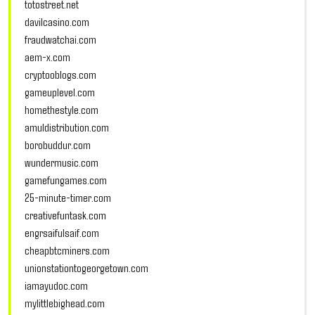
totostreet.net
davilcasino.com
fraudwatchai.com
aem-x.com
cryptooblogs.com
gameuplevel.com
homethestyle.com
amuldistribution.com
borobuddur.com
wundermusic.com
gamefungames.com
25-minute-timer.com
creativefuntask.com
engrsaifulsaif.com
cheapbtcminers.com
unionstationtogeorgetown.com
iamayudoc.com
mylittlebighead.com