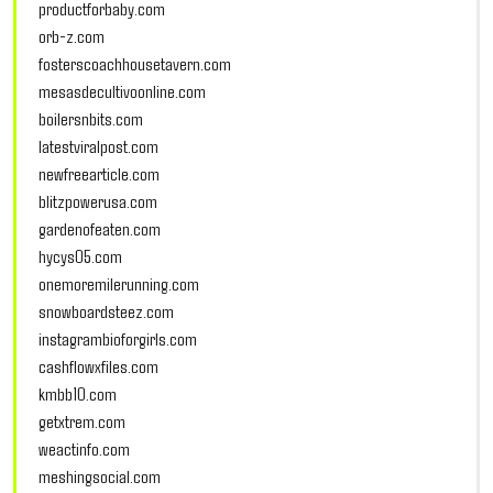
productforbaby.com
orb-z.com
fosterscoachhousetavern.com
mesasdecultivoonline.com
boilersnbits.com
latestviralpost.com
newfreearticle.com
blitzpowerusa.com
gardenofeaten.com
hycys05.com
onemoremilerunning.com
snowboardsteez.com
instagrambioforgirls.com
cashflowxfiles.com
kmbb10.com
getxtrem.com
weactinfo.com
meshingsocial.com