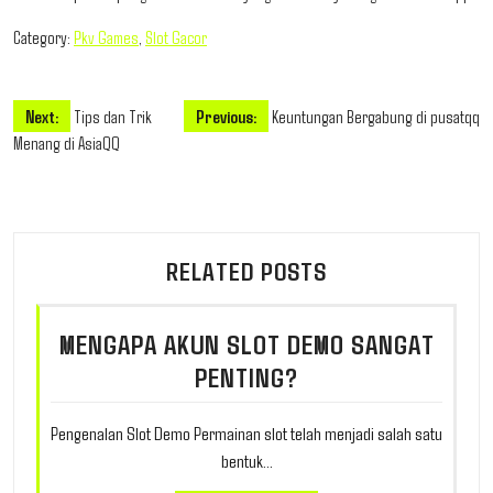
Category:
Pkv Games
,
Slot Gacor
POST
Next:
Tips dan Trik
Previous:
Keuntungan Bergabung di pusatqq
Menang di AsiaQQ
NAVIGATION
RELATED POSTS
MENGAPA AKUN SLOT DEMO SANGAT
PENTING?
Pengenalan Slot Demo Permainan slot telah menjadi salah satu
bentuk…