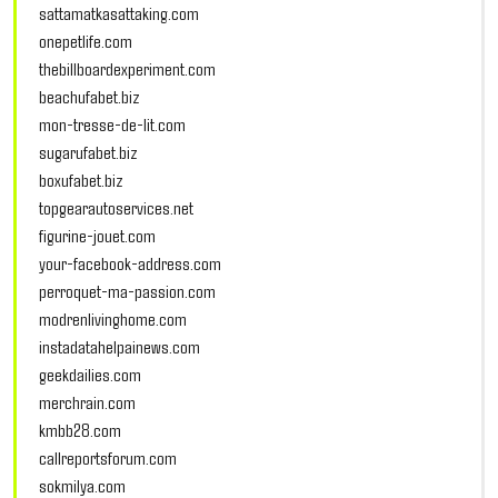
sattamatkasattaking.com
onepetlife.com
thebillboardexperiment.com
beachufabet.biz
mon-tresse-de-lit.com
sugarufabet.biz
boxufabet.biz
topgearautoservices.net
figurine-jouet.com
your-facebook-address.com
perroquet-ma-passion.com
modrenlivinghome.com
instadatahelpainews.com
geekdailies.com
merchrain.com
kmbb28.com
callreportsforum.com
sokmilya.com