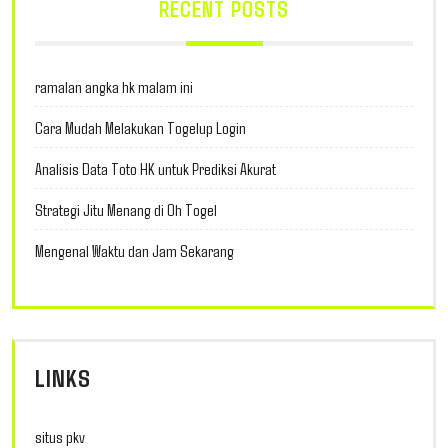
RECENT POSTS
ramalan angka hk malam ini
Cara Mudah Melakukan Togelup Login
Analisis Data Toto HK untuk Prediksi Akurat
Strategi Jitu Menang di Oh Togel
Mengenal Waktu dan Jam Sekarang
LINKS
situs pkv