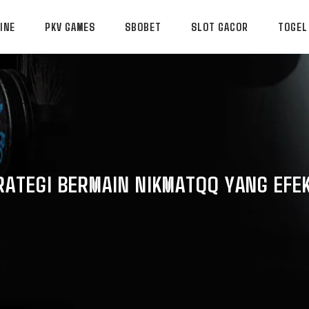
INE
PKV GAMES
SBOBET
SLOT GACOR
TOGEL
RATEGI BERMAIN NIKMATQQ YANG EFEK