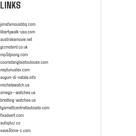
LINKS
jimsfamousbbq.com
libertywalk-usa.com
australiamovie.net
gizmobird.co.uk
mp3djsong.com
coursdanglaistoulouse.com
neptunuslex.com
auguri-di-natale.info
michelewatch.us
omega--watches.us
breitling-watches.us
tgarnettcentrallautoads.com
fixadvert.com
autopluz.co
save3time-c.com