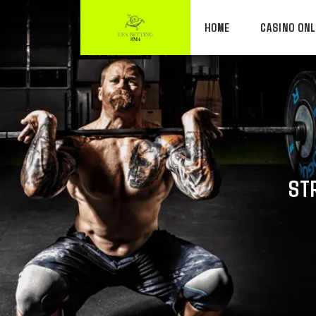
Skip
to
HOME
CASINO ONL
content
ST