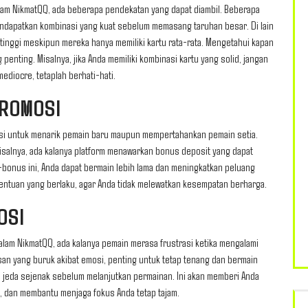
lam NikmatQQ, ada beberapa pendekatan yang dapat diambil. Beberapa
ndapatkan kombinasi yang kuat sebelum memasang taruhan besar. Di lain
 tinggi meskipun mereka hanya memiliki kartu rata-rata. Mengetahui kapan
penting. Misalnya, jika Anda memiliki kombinasi kartu yang solid, jangan
ediocre, tetaplah berhati-hati.
PROMOSI
si untuk menarik pemain baru maupun mempertahankan pemain setia.
Misalnya, ada kalanya platform menawarkan bonus deposit yang dapat
onus ini, Anda dapat bermain lebih lama dan meningkatkan peluang
entuan yang berlaku, agar Anda tidak melewatkan kesempatan berharga.
OSI
lam NikmatQQ, ada kalanya pemain merasa frustrasi ketika mengalami
an yang buruk akibat emosi, penting untuk tetap tenang dan bermain
l jeda sejenak sebelum melanjutkan permainan. Ini akan memberi Anda
t, dan membantu menjaga fokus Anda tetap tajam.