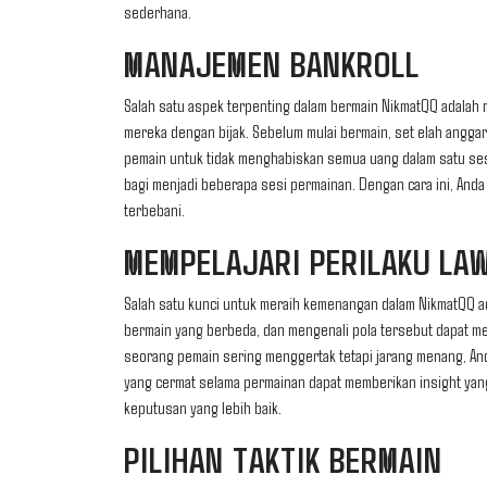
sederhana.
MANAJEMEN BANKROLL
Salah satu aspek terpenting dalam bermain NikmatQQ adalah 
mereka dengan bijak. Sebelum mulai bermain, set elah anggar
pemain untuk tidak menghabiskan semua uang dalam satu sesi 
bagi menjadi beberapa sesi permainan. Dengan cara ini, And
terbebani.
MEMPELAJARI PERILAKU LA
Salah satu kunci untuk meraih kemenangan dalam NikmatQQ ada
bermain yang berbeda, dan mengenali pola tersebut dapat m
seorang pemain sering menggertak tetapi jarang menang, And
yang cermat selama permainan dapat memberikan insight ya
keputusan yang lebih baik.
PILIHAN TAKTIK BERMAIN