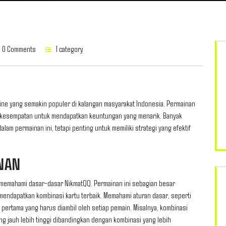
0 Comments
1 category
ine yang semakin populer di kalangan masyarakat Indonesia. Permainan
 kesempatan untuk mendapatkan keuntungan yang menarik. Banyak
m permainan ini, tetapi penting untuk memiliki strategi yang efektif
NAN
 memahami dasar-dasar NikmatQQ. Permainan ini sebagian besar
endapatkan kombinasi kartu terbaik. Memahami aturan dasar, seperti
 pertama yang harus diambil oleh setiap pemain. Misalnya, kombinasi
 yang jauh lebih tinggi dibandingkan dengan kombinasi yang lebih