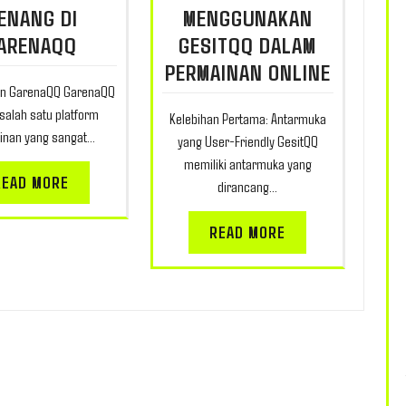
ENANG DI
MENGGUNAKAN
ARENAQQ
GESITQQ DALAM
PERMAINAN ONLINE
an GarenaQQ GarenaQQ
salah satu platform
Kelebihan Pertama: Antarmuka
inan yang sangat…
yang User-Friendly GesitQQ
memiliki antarmuka yang
READ MORE
dirancang…
READ MORE