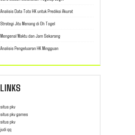
Analisis Data Toto HK untuk Prediksi Akurat
Strategi Jitu Menang di Oh Togel
Mengenal Waktu dan Jam Sekarang
Analisis Pengeluaran HK Mingguan
LINKS
situs pkv
situs pkv games
situs pkv
judi qq