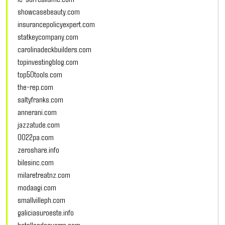
showcasebeauty.com
insurancepolicyexpert.com
statkeycompany.com
carolinadeckbuilders.com
topinvestingblog.com
top50tools.com
the-rep.com
saltyfranks.com
annerani.com
jazzatude.com
0022pa.com
zeroshare.info
bilesinc.com
milaretreatnz.com
modaagi.com
smallvilleph.com
galiciasuroeste.info
batallasdeguerra.com