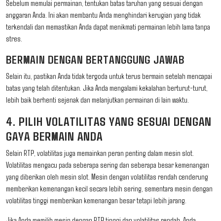
Sebelum memulai permainan, tentukan batas taruhan yang sesuai dengan
anggaran Anda. Ini akan membantu Anda menghindari kerugian yang tidak
terkendali dan memastikan Anda dapat menikmati permainan lebih lama tanpa
stres.
BERMAIN DENGAN BERTANGGUNG JAWAB
Selain itu, pastikan Anda tidak tergoda untuk terus bermain setelah mencapai
batas yang telah ditentukan. Jika Anda mengalami kekalahan berturut-turut,
lebih baik berhenti sejenak dan melanjutkan permainan di lain waktu.
4. PILIH VOLATILITAS YANG SESUAI DENGAN
GAYA BERMAIN ANDA
Selain RTP, volatilitas juga memainkan peran penting dalam mesin slot.
Volatilitas mengacu pada seberapa sering dan seberapa besar kemenangan
yang diberikan oleh mesin slot. Mesin dengan volatilitas rendah cenderung
memberikan kemenangan kecil secara lebih sering, sementara mesin dengan
volatilitas tinggi memberikan kemenangan besar tetapi lebih jarang.
Jika Anda memilih mesin dengan RTP tinggi dan volatilitas rendah, Anda