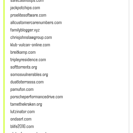
jackpotchips.com
proelitesoftware.com
allcustomercarenumbers.com
familyblogger.xyz
chrisjohnslawgroup.com
klub-vulcan-online.com
breitkamp.com
tripleyresidence.com
softtorrents.org
somosvulnerables.org
duatloterrassa.com
pamufon.com
porscheperformancedrive.com
tamethekraken.org
lutzinator.com
ondasrl.com
blife2016.com