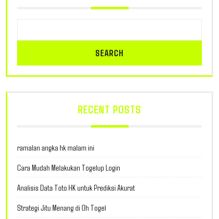
SEARCH
RECENT POSTS
ramalan angka hk malam ini
Cara Mudah Melakukan Togelup Login
Analisis Data Toto HK untuk Prediksi Akurat
Strategi Jitu Menang di Oh Togel