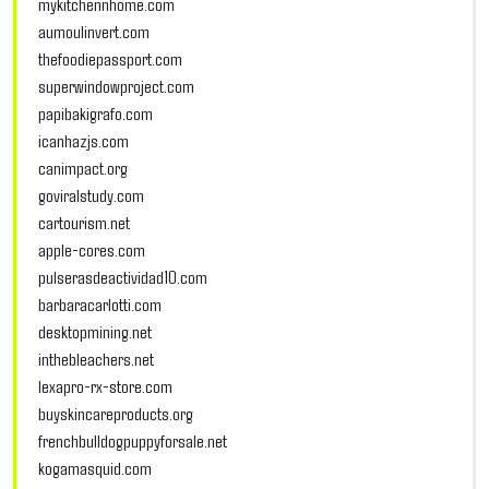
mykitchennhome.com
aumoulinvert.com
thefoodiepassport.com
superwindowproject.com
papibakigrafo.com
icanhazjs.com
canimpact.org
goviralstudy.com
cartourism.net
apple-cores.com
pulserasdeactividad10.com
barbaracarlotti.com
desktopmining.net
inthebleachers.net
lexapro-rx-store.com
buyskincareproducts.org
frenchbulldogpuppyforsale.net
kogamasquid.com