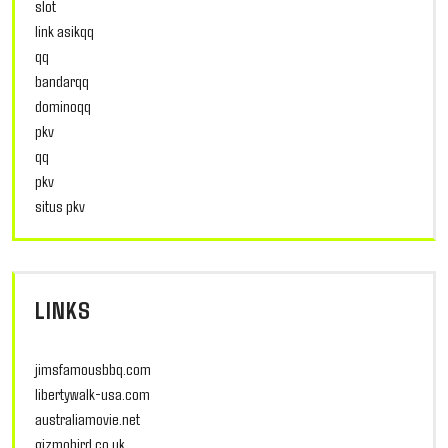
slot
link asikqq
qq
bandarqq
dominoqq
pkv
qq
pkv
situs pkv
LINKS
jimsfamousbbq.com
libertywalk-usa.com
australiamovie.net
gizmobird.co.uk