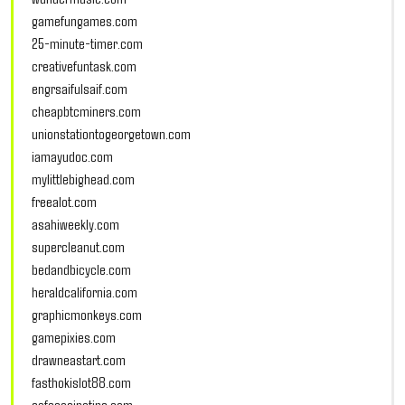
gamefungames.com
25-minute-timer.com
creativefuntask.com
engrsaifulsaif.com
cheapbtcminers.com
unionstationtogeorgetown.com
iamayudoc.com
mylittlebighead.com
freealot.com
asahiweekly.com
supercleanut.com
bedandbicycle.com
heraldcalifornia.com
graphicmonkeys.com
gamepixies.com
drawneastart.com
fasthokislot88.com
safecasinotips.com