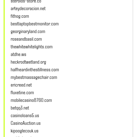
steroids-store.co
arteydecoracion.net
fithog.com
bestlaptopbestmonitor.com
georginaryland.com
roseandbasil.com
thewhitewhitelights.com
atdhe.ws
heckrodtwetland.org
halfheardinthestillness.com
mybestmassagechair.com
ericreed.net
fluxetine.com
mobilecasino8760.com
betqq3.net
casinoloans5.us
CasinoAuction.us
kipooglecouk.us