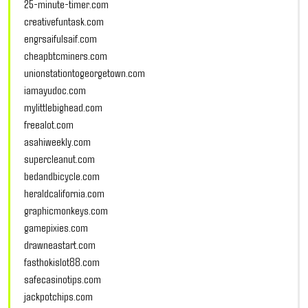
25-minute-timer.com
creativefuntask.com
engrsaifulsaif.com
cheapbtcminers.com
unionstationtogeorgetown.com
iamayudoc.com
mylittlebighead.com
freealot.com
asahiweekly.com
supercleanut.com
bedandbicycle.com
heraldcalifornia.com
graphicmonkeys.com
gamepixies.com
drawneastart.com
fasthokislot88.com
safecasinotips.com
jackpotchips.com