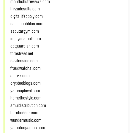
mouthshutreviews.com
hirzadesalta.com
digitallifeopoly.com
casinobubbles.com
seputargym.com
impiyanamall.com
optguardian.com
totostreet.net
davilcasino.com
fraudwatchai.com
aem-x.com
cryptooblogs.com
gameuplevel.com
homethestyle.com
amuldistribution.com
borobuddur.com
wundermusic.com
gamefungames.com