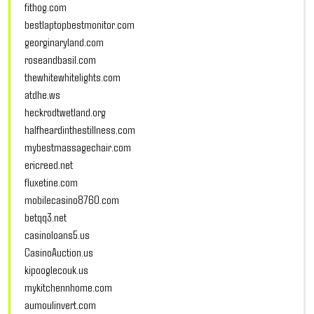
fithog.com
bestlaptopbestmonitor.com
georginaryland.com
roseandbasil.com
thewhitewhitelights.com
atdhe.ws
heckrodtwetland.org
halfheardinthestillness.com
mybestmassagechair.com
ericreed.net
fluxetine.com
mobilecasino8760.com
betqq3.net
casinoloans5.us
CasinoAuction.us
kipooglecouk.us
mykitchennhome.com
aumoulinvert.com