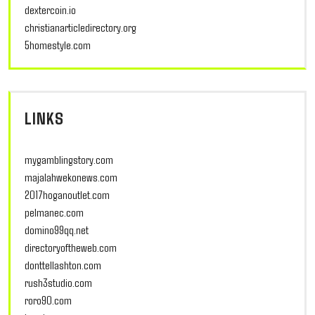
dextercoin.io
christianarticledirectory.org
5homestyle.com
LINKS
mygamblingstory.com
majalahwekonews.com
2017hoganoutlet.com
pelmanec.com
domino99qq.net
directoryoftheweb.com
donttellashton.com
rush3studio.com
roro90.com