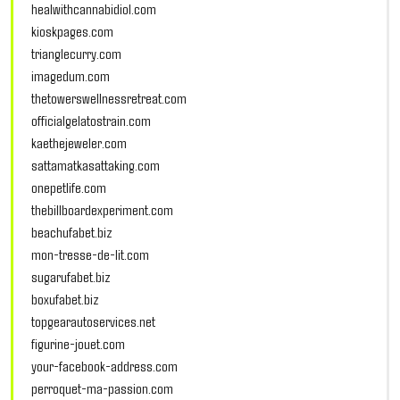
healwithcannabidiol.com
kioskpages.com
trianglecurry.com
imagedum.com
thetowerswellnessretreat.com
officialgelatostrain.com
kaethejeweler.com
sattamatkasattaking.com
onepetlife.com
thebillboardexperiment.com
beachufabet.biz
mon-tresse-de-lit.com
sugarufabet.biz
boxufabet.biz
topgearautoservices.net
figurine-jouet.com
your-facebook-address.com
perroquet-ma-passion.com