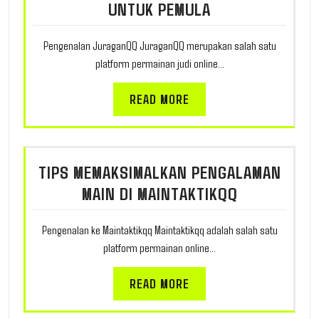
UNTUK PEMULA
Pengenalan JuraganQQ JuraganQQ merupakan salah satu
platform permainan judi online…
READ MORE
TIPS MEMAKSIMALKAN PENGALAMAN
MAIN DI MAINTAKTIKQQ
Pengenalan ke Maintaktikqq Maintaktikqq adalah salah satu
platform permainan online…
READ MORE