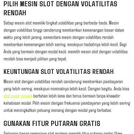
PILIH MESIN SLOT DENGAN VOLATILITAS
RENDAH
Setiap mesin slot memiliki tingkat volatilitas yang berbeda-beda. Mesin
dengan volatilitas tinggi cenderung memberikan kemenangan besar dalam
waktu yang lebih jarang, sementara mesin dengan volatilitas rendah
memberikan kemenangan lebih sering, meskipun hadiahnya lebih kecil. Bagi
Anda yang bermain dengan modal kecil, memilih mesin slot dengan volatilitas
rendah bisa menjadi pilihan yang tepat.
KEUNTUNGAN SLOT VOLATILITAS RENDAH
Mesin slot dengan volatilitas rendah cenderung memberikan pembayaran
yang lebih sering, meskipun nominalnya lebih kecil. Dengan begitu, Anda bisa
slot gacor maxwin
bertahan lebih lama dan terus bermain tanpa khawatir
kehabisan modal. Pilih mesin dengan frekuensi pembayaran yang lebih sering
untuk meningkatkan peluang menang dengan modal yang terbatas.
GUNAKAN FITUR PUTARAN GRATIS
Sebagian besar permainan slot modern memiliki fitur putaran gratis (free