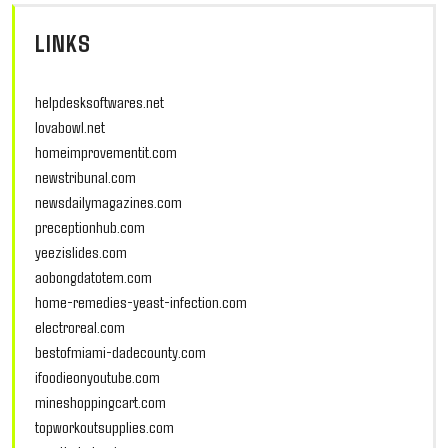
LINKS
helpdesksoftwares.net
lovabowl.net
homeimprovementit.com
newstribunal.com
newsdailymagazines.com
preceptionhub.com
yeezislides.com
aobongdatotem.com
home-remedies-yeast-infection.com
electroreal.com
bestofmiami-dadecounty.com
ifoodieonyoutube.com
mineshoppingcart.com
topworkoutsupplies.com