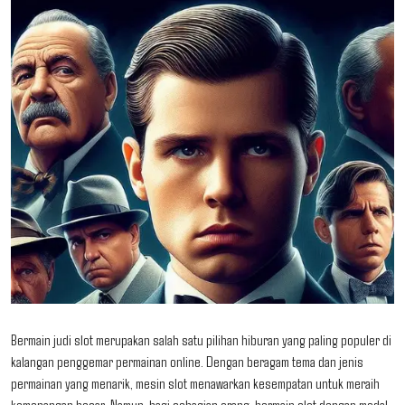
Bermain judi slot merupakan salah satu pilihan hiburan yang paling populer di
kalangan penggemar permainan online. Dengan beragam tema dan jenis
permainan yang menarik, mesin slot menawarkan kesempatan untuk meraih
kemenangan besar. Namun, bagi sebagian orang, bermain slot dengan modal