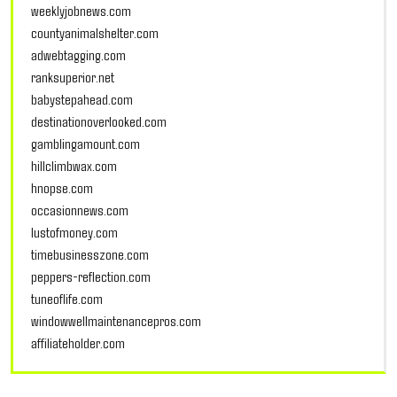
weeklyjobnews.com
countyanimalshelter.com
adwebtagging.com
ranksuperior.net
babystepahead.com
destinationoverlooked.com
gamblingamount.com
hillclimbwax.com
hnopse.com
occasionnews.com
lustofmoney.com
timebusinesszone.com
peppers-reflection.com
tuneoflife.com
windowwellmaintenancepros.com
affiliateholder.com