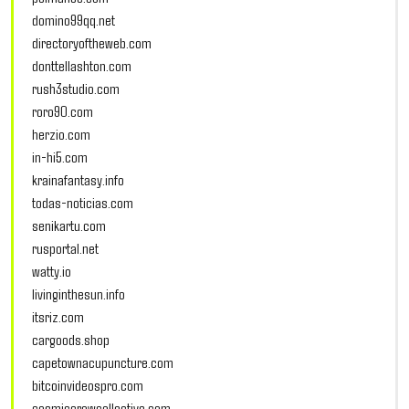
domino99qq.net
directoryoftheweb.com
donttellashton.com
rush3studio.com
roro90.com
herzio.com
in-hi5.com
krainafantasy.info
todas-noticias.com
senikartu.com
rusportal.net
watty.io
livinginthesun.info
itsriz.com
cargoods.shop
capetownacupuncture.com
bitcoinvideospro.com
cosmiccrowcollective.com