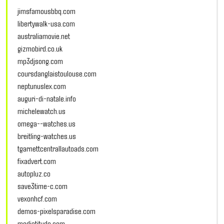
jimsfamousbbq.com
libertywalk-usa.com
australiamovie.net
gizmobird.co.uk
mp3djsong.com
coursdanglaistoulouse.com
neptunuslex.com
auguri-di-natale.info
michelewatch.us
omega--watches.us
breitling-watches.us
tgarnettcentrallautoads.com
fixadvert.com
autopluz.co
save3time-c.com
vexonhcf.com
demos-pixelsparadise.com
mediatitude.com