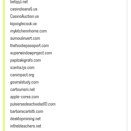
betqq3.net
casinoloans5.us
CasinoAuction.us
kipooglecouk.us
mykitchennhome.com
aumoulinvert.com
thefoodiepassport.com
superwindowproject.com
papibakigrafo.com
icanhazjs.com
canimpact.org
goviralstudy.com
cartourism.net
apple-cores.com
pulserasdeactividad10.com
barbaracarlotti.com
desktopmining.net
inthebleachers.net