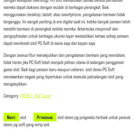
mereka dapat diakses dengan mudah di berbagai perangkat. Baik
menggunakan desktop, tablet, atau smartphone, pengalaman bermain tidak
terganggu. Ini sangat penting di era digital saat ini, ketika banyak pemain lebih
memilih bermain di perangkat mobile mereka. Antarmuka responsif dan
pengoptimalan untuk berbagai ukuran layar memastikan bahwa setiap pemain
dapat menikmati slot PG Soft di mana saja dan kapan saja.
Dengan semua fitur menakjubkan dan pengalaman bermain yang mendalam,
tidak heran jika PG Soft telah menjadi pilihan utama di kalangan penggemar
game slot. Baik bagi pemain baru maupun veteran, slot demo PG Soft
menawarkan segala yang diperlukan untuk memulai petualangan slot yang
mengasyikkan.
Category:
SBOBET
,
Slot Gacor
POST
Next:
slot
Previous:
slot demo pg pragmatic terbaik untuk pemula
demo pg soft yang mirip asli
NAVIGATION