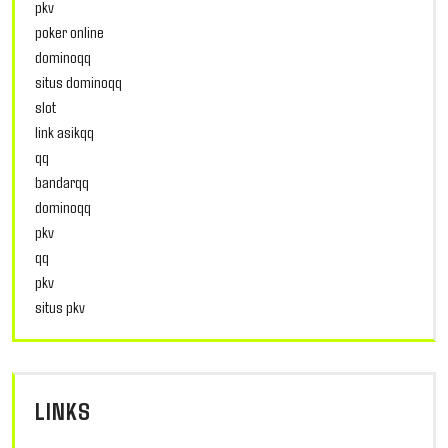
pkv
poker online
dominoqq
situs dominoqq
slot
link asikqq
qq
bandarqq
dominoqq
pkv
qq
pkv
situs pkv
LINKS