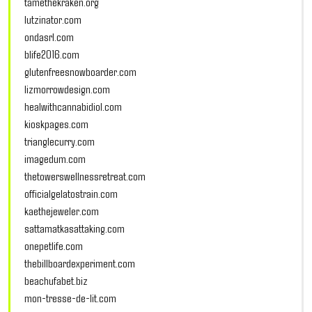
tamethekraken.org
lutzinator.com
ondasrl.com
blife2016.com
glutenfreesnowboarder.com
lizmorrowdesign.com
healwithcannabidiol.com
kioskpages.com
trianglecurry.com
imagedum.com
thetowerswellnessretreat.com
officialgelatostrain.com
kaethejeweler.com
sattamatkasattaking.com
onepetlife.com
thebillboardexperiment.com
beachufabet.biz
mon-tresse-de-lit.com