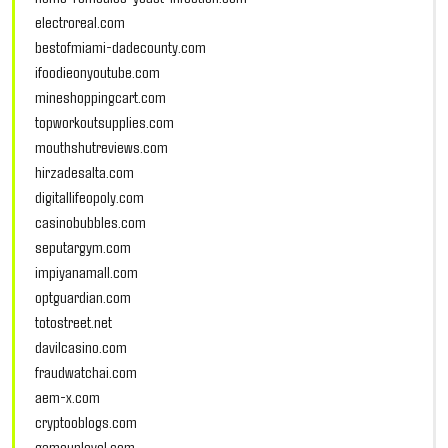
electroreal.com
bestofmiami-dadecounty.com
ifoodieonyoutube.com
mineshoppingcart.com
topworkoutsupplies.com
mouthshutreviews.com
hirzadesalta.com
digitallifeopoly.com
casinobubbles.com
seputargym.com
impiyanamall.com
optguardian.com
totostreet.net
davilcasino.com
fraudwatchai.com
aem-x.com
cryptooblogs.com
gameuplevel.com