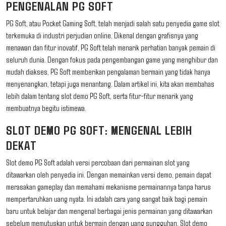
PENGENALAN PG SOFT
PG Soft, atau Pocket Gaming Soft, telah menjadi salah satu penyedia game slot
terkemuka di industri perjudian online. Dikenal dengan grafisnya yang
menawan dan fitur inovatif, PG Soft telah menarik perhatian banyak pemain di
seluruh dunia. Dengan fokus pada pengembangan game yang menghibur dan
mudah diakses, PG Soft memberikan pengalaman bermain yang tidak hanya
menyenangkan, tetapi juga menantang. Dalam artikel ini, kita akan membahas
lebih dalam tentang slot demo PG Soft, serta fitur-fitur menarik yang
membuatnya begitu istimewa.
SLOT DEMO PG SOFT: MENGENAL LEBIH
DEKAT
Slot demo PG Soft adalah versi percobaan dari permainan slot yang
ditawarkan oleh penyedia ini. Dengan memainkan versi demo, pemain dapat
merasakan gameplay dan memahami mekanisme permainannya tanpa harus
mempertaruhkan uang nyata. Ini adalah cara yang sangat baik bagi pemain
baru untuk belajar dan mengenal berbagai jenis permainan yang ditawarkan
sebelum memutuskan untuk bermain dengan uang sungguhan. Slot demo