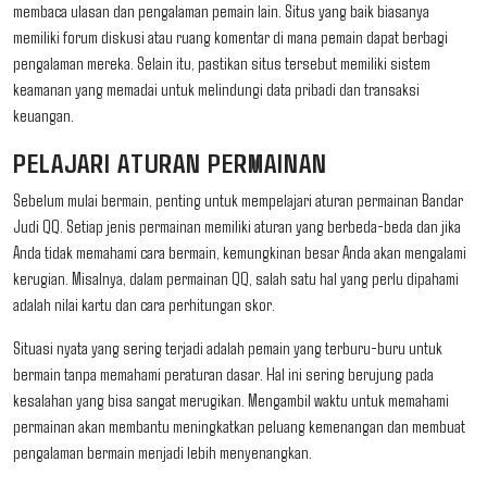
membaca ulasan dan pengalaman pemain lain. Situs yang baik biasanya
memiliki forum diskusi atau ruang komentar di mana pemain dapat berbagi
pengalaman mereka. Selain itu, pastikan situs tersebut memiliki sistem
keamanan yang memadai untuk melindungi data pribadi dan transaksi
keuangan.
PELAJARI ATURAN PERMAINAN
Sebelum mulai bermain, penting untuk mempelajari aturan permainan Bandar
Judi QQ. Setiap jenis permainan memiliki aturan yang berbeda-beda dan jika
Anda tidak memahami cara bermain, kemungkinan besar Anda akan mengalami
kerugian. Misalnya, dalam permainan QQ, salah satu hal yang perlu dipahami
adalah nilai kartu dan cara perhitungan skor.
Situasi nyata yang sering terjadi adalah pemain yang terburu-buru untuk
bermain tanpa memahami peraturan dasar. Hal ini sering berujung pada
kesalahan yang bisa sangat merugikan. Mengambil waktu untuk memahami
permainan akan membantu meningkatkan peluang kemenangan dan membuat
pengalaman bermain menjadi lebih menyenangkan.