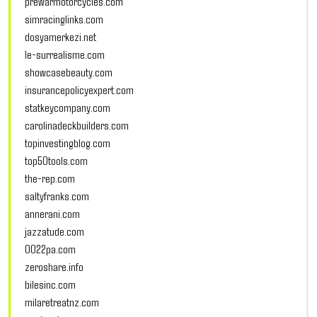
prewarmotorcycles.com
simracinglinks.com
dosyamerkezi.net
le-surrealisme.com
showcasebeauty.com
insurancepolicyexpert.com
statkeycompany.com
carolinadeckbuilders.com
topinvestingblog.com
top50tools.com
the-rep.com
saltyfranks.com
annerani.com
jazzatude.com
0022pa.com
zeroshare.info
bilesinc.com
milaretreatnz.com