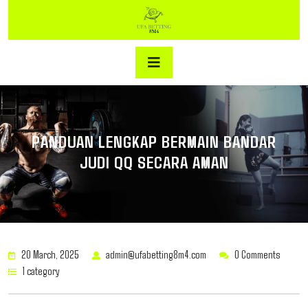
Skip
to
content
Open
Button
PANDUAN LENGKAP BERMAIN BANDAR
JUDI QQ SECARA AMAN
20 March, 2025
admin@ufabetting8m4.com
0 Comments
1 category