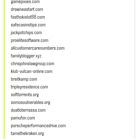
gamepixies.com
drawneastart.com
fasthokislot88.com
safecasinotips.com
jackpotchips.com
proelitesoftware.com
allcustomercarenumbers.com
familyblogger.xyz
chrisjohnslawgroup.com
klub-vulcan-online.com
breitkamp.com
tripleyresidence.com
softtorrents.org
somosvulnerables.org
duatloterrassa.com
pamufon.com
porscheperformancedrive.com
tamethekraken.org