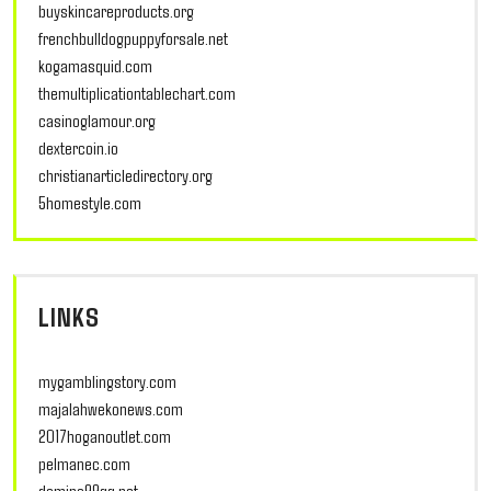
buyskincareproducts.org
frenchbulldogpuppyforsale.net
kogamasquid.com
themultiplicationtablechart.com
casinoglamour.org
dextercoin.io
christianarticledirectory.org
5homestyle.com
LINKS
mygamblingstory.com
majalahwekonews.com
2017hoganoutlet.com
pelmanec.com
domino99qq.net