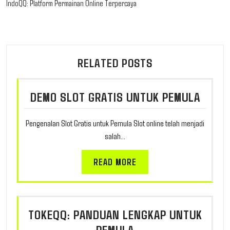
IndoQQ: Platform Permainan Online Terpercaya
NAVIGATION
RELATED POSTS
DEMO SLOT GRATIS UNTUK PEMULA
Pengenalan Slot Gratis untuk Pemula Slot online telah menjadi
salah…
READ MORE
TOKEQQ: PANDUAN LENGKAP UNTUK
PEMULA