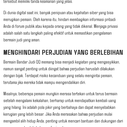
tersebut memiliki tanda keamanan yang jelas.
Di dunia digital saat ini, banyak penipuan atau kejahatan siber yang bisa
merugikan pemain. Oleh karena itu, hindari membagikan informasi pribadi
Anda di forum publik atau kepada orang yang tidak dikenal. Menjaga privasi
adalah salah satu langkah paling efektif untuk memastikan pengalaman
bermain judi yang aman.
MENGHINDARI PERJUDIAN YANG BERLEBIHAN
Bermain Bandar Judi QQ memang bisa menjadi kegiatan yang mengasyikkan,
namun sangat penting untuk diingat bahwa perjudian haruslah dilakukan
dengan bijak. Terdapat risiko kecanduan yang selalu mengintai pemain,
terutama jika mereka tidak mampu mengendalikan diri.
Misalnya, beberapa pemain mungkin merasa tertekan untuk terus bermain
setelah mengalami kekalahan, berharap untuk mendapatkan kembali uang
yang hilang. Ini adalah pola pikir yang berbahaya dan dapat menyebabkan
kerugian yang lebih besar. Jika Anda merasakan bahwa perjudian mulai
mengambil alih hidup Anda, penting untuk mencari bantuan dan dukungan dari