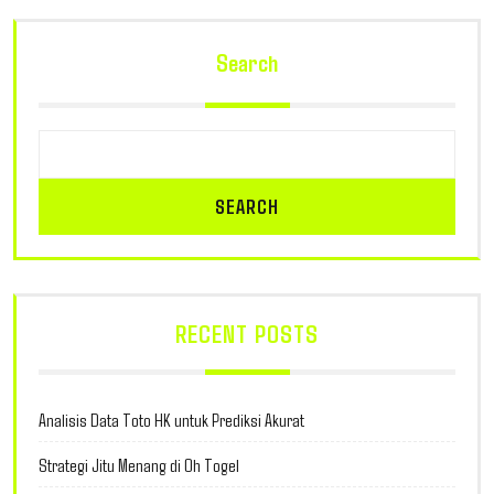
Search
SEARCH
RECENT POSTS
Analisis Data Toto HK untuk Prediksi Akurat
Strategi Jitu Menang di Oh Togel