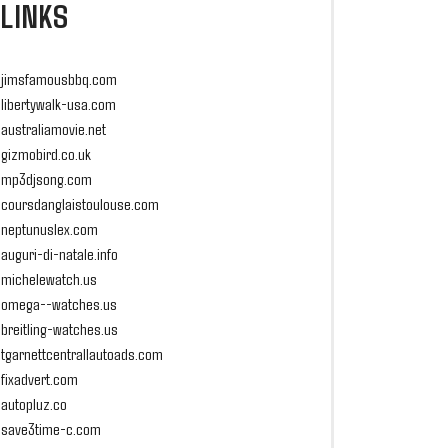
LINKS
jimsfamousbbq.com
libertywalk-usa.com
australiamovie.net
gizmobird.co.uk
mp3djsong.com
coursdanglaistoulouse.com
neptunuslex.com
auguri-di-natale.info
michelewatch.us
omega--watches.us
breitling-watches.us
tgarnettcentrallautoads.com
fixadvert.com
autopluz.co
save3time-c.com