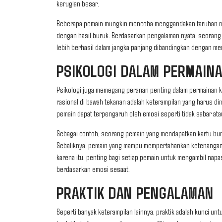
kerugian besar.
Beberapa pemain mungkin mencoba menggandakan taruhan mere
dengan hasil buruk. Berdasarkan pengalaman nyata, seorang
lebih berhasil dalam jangka panjang dibandingkan dengan me
PSIKOLOGI DALAM PERMAIN
Psikologi juga memegang peranan penting dalam permainan
rasional di bawah tekanan adalah keterampilan yang harus dimi
pemain dapat terpengaruh oleh emosi seperti tidak sabar atau
Sebagai contoh, seorang pemain yang mendapatkan kartu bu
Sebaliknya, pemain yang mampu mempertahankan ketenangan a
karena itu, penting bagi setiap pemain untuk mengambil napa
berdasarkan emosi sesaat.
PRAKTIK DAN PENGALAMAN
Seperti banyak keterampilan lainnya, praktik adalah kunci un