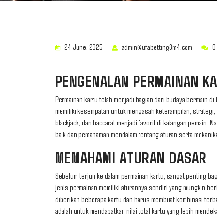
24 June, 2025
admin@ufabetting8m4.com
0
PENGENALAN PERMAINAN K
Permainan kartu telah menjadi bagian dari budaya bermain di
memiliki kesempatan untuk mengasah keterampilan, strategi, 
blackjack, dan baccarat menjadi favorit di kalangan pemain. 
baik dan pemahaman mendalam tentang aturan serta mekanik
MEMAHAMI ATURAN DASAR
Sebelum terjun ke dalam permainan kartu, sangat penting bag
jenis permainan memiliki aturannya sendiri yang mungkin ber
diberikan beberapa kartu dan harus membuat kombinasi terba
adalah untuk mendapatkan nilai total kartu yang lebih mendek