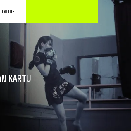
 ONLINE
AN KARTU