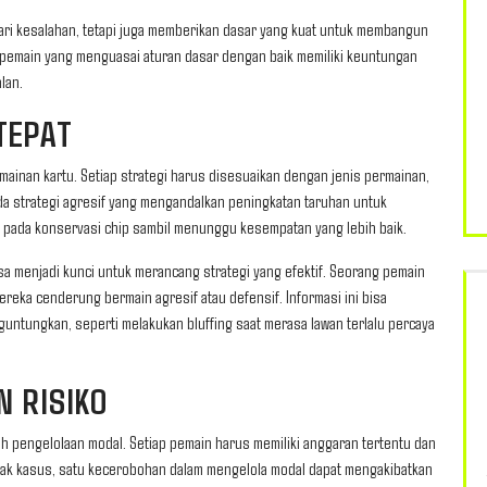
ri kesalahan, tetapi juga memberikan dasar yang kuat untuk membangun
 pemain yang menguasai aturan dasar dengan baik memiliki keuntungan
lan.
TEPAT
ainan kartu. Setiap strategi harus disesuaikan dengan jenis permainan,
ada strategi agresif yang mengandalkan peningkatan taruhan untuk
kus pada konservasi chip sambil menunggu kesempatan yang lebih baik.
sa menjadi kunci untuk merancang strategi yang efektif. Seorang pemain
ka cenderung bermain agresif atau defensif. Informasi ini bisa
ntungkan, seperti melakukan bluffing saat merasa lawan terlalu percaya
N RISIKO
lah pengelolaan modal. Setiap pemain harus memiliki anggaran tertentu dan
nyak kasus, satu kecerobohan dalam mengelola modal dapat mengakibatkan