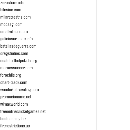
zeroshare.info
bilesinc.com
milaretreatnz.com
modaagi.com
smallvilleph.com
galiciasuroeste.info
batallasdeguerra.com
dregstudios.com
neatstuffhelpskids.org
moraessoccer.com
forochile.org
chart-track.com
wonderfultraveling.com
promocioname.net
wimaxworld.com
freeonlinecricketgames.net
bestcashing.biz
firerestrictions.us