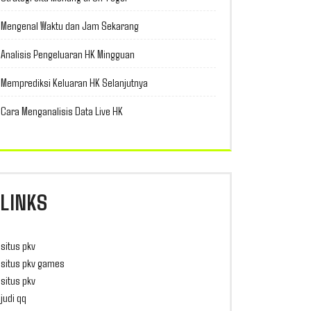
Mengenal Waktu dan Jam Sekarang
Analisis Pengeluaran HK Mingguan
Memprediksi Keluaran HK Selanjutnya
Cara Menganalisis Data Live HK
LINKS
situs pkv
situs pkv games
situs pkv
judi qq