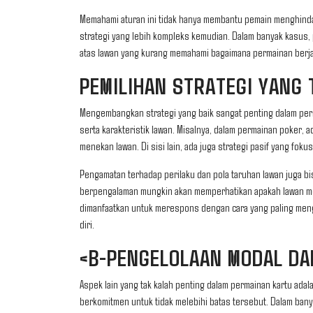
Memahami aturan ini tidak hanya membantu pemain menghinda
strategi yang lebih kompleks kemudian. Dalam banyak kasus,
atas lawan yang kurang memahami bagaimana permainan berja
PEMILIHAN STRATEGI YANG 
Mengembangkan strategi yang baik sangat penting dalam perm
serta karakteristik lawan. Misalnya, dalam permainan poker, 
menekan lawan. Di sisi lain, ada juga strategi pasif yang fo
Pengamatan terhadap perilaku dan pola taruhan lawan juga bi
berpengalaman mungkin akan memperhatikan apakah lawan mere
dimanfaatkan untuk merespons dengan cara yang paling mengu
diri.
<B-PENGELOLAAN MODAL DA
Aspek lain yang tak kalah penting dalam permainan kartu ada
berkomitmen untuk tidak melebihi batas tersebut. Dalam ba