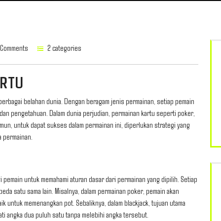
 Comments
2 categories
ARTU
 berbagai belahan dunia. Dengan beragam jenis permainan, setiap pemain
dan pengetahuan. Dalam dunia perjudian, permainan kartu seperti poker,
Namun, untuk dapat sukses dalam permainan ini, diperlukan strategi yang
a permainan.
i pemain untuk memahami aturan dasar dari permainan yang dipilih. Setiap
beda satu sama lain. Misalnya, dalam permainan poker, pemain akan
ik untuk memenangkan pot. Sebaliknya, dalam blackjack, tujuan utama
ati angka dua puluh satu tanpa melebihi angka tersebut.