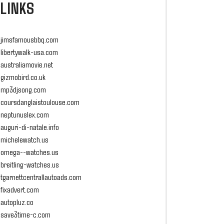
LINKS
jimsfamousbbq.com
libertywalk-usa.com
australiamovie.net
gizmobird.co.uk
mp3djsong.com
coursdanglaistoulouse.com
neptunuslex.com
auguri-di-natale.info
michelewatch.us
omega--watches.us
breitling-watches.us
tgarnettcentrallautoads.com
fixadvert.com
autopluz.co
save3time-c.com