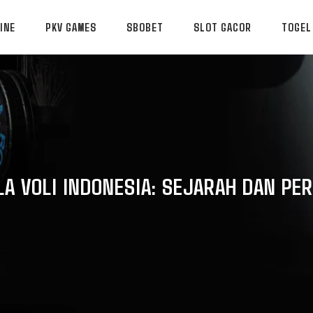
INE
PKV GAMES
SBOBET
SLOT GACOR
TOGEL
LA VOLI INDONESIA: SEJARAH DAN P