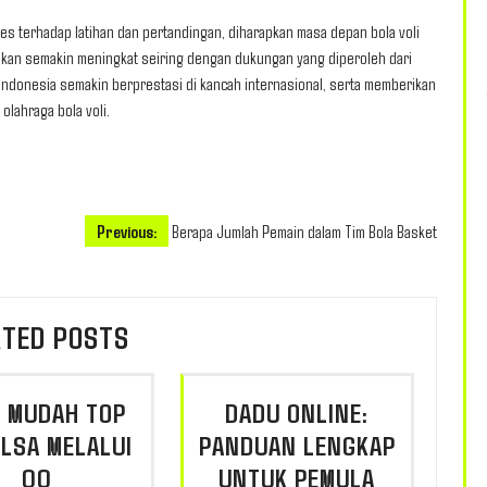
terhadap latihan dan pertandingan, diharapkan masa depan bola voli
n akan semakin meningkat seiring dengan dukungan yang diperoleh dari
ndonesia semakin berprestasi di kancah internasional, serta memberikan
lahraga bola voli.
Previous:
Berapa Jumlah Pemain dalam Tim Bola Basket
ATED POSTS
 MUDAH TOP
DADU ONLINE:
ULSA MELALUI
PANDUAN LENGKAP
QQ
UNTUK PEMULA