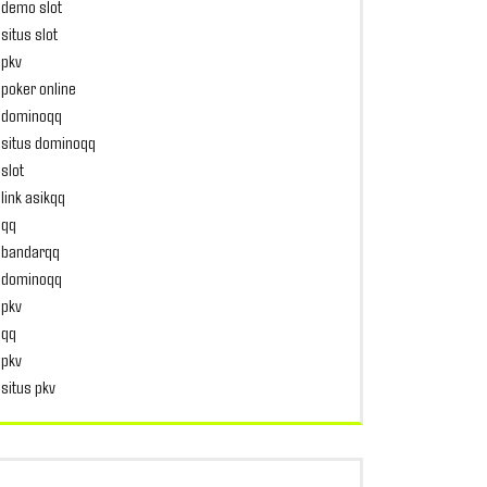
demo slot
situs slot
pkv
poker online
dominoqq
situs dominoqq
slot
link asikqq
qq
bandarqq
dominoqq
pkv
qq
pkv
situs pkv