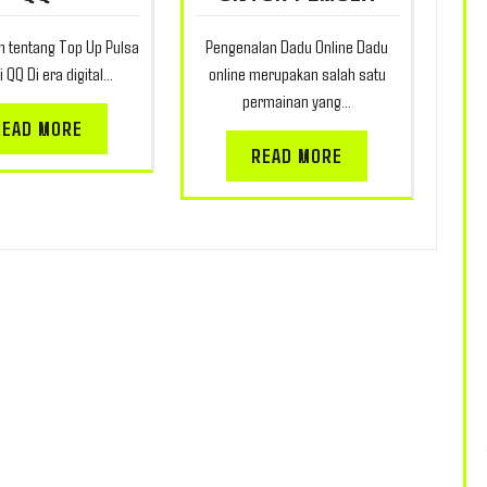
n tentang Top Up Pulsa
Pengenalan Dadu Online Dadu
i QQ Di era digital…
online merupakan salah satu
permainan yang…
READ MORE
READ MORE