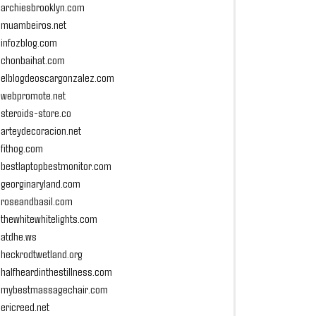
archiesbrooklyn.com
muambeiros.net
infozblog.com
chonbaihat.com
elblogdeoscargonzalez.com
webpromote.net
steroids-store.co
arteydecoracion.net
fithog.com
bestlaptopbestmonitor.com
georginaryland.com
roseandbasil.com
thewhitewhitelights.com
atdhe.ws
heckrodtwetland.org
halfheardinthestillness.com
mybestmassagechair.com
ericreed.net