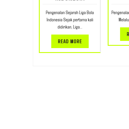
Pengenalan Sejarah Liga Bola
Pengenala
Indonesia Sejak pertama kali
Melalu
didirikan, Liga…
READ MORE