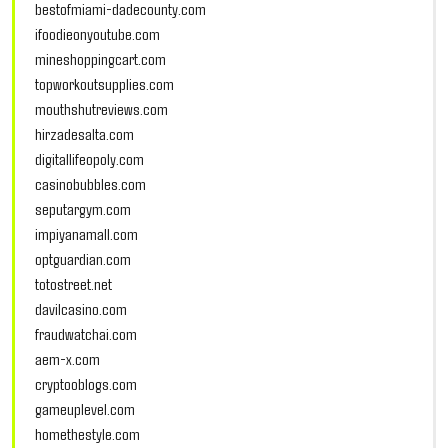
bestofmiami-dadecounty.com
ifoodieonyoutube.com
mineshoppingcart.com
topworkoutsupplies.com
mouthshutreviews.com
hirzadesalta.com
digitallifeopoly.com
casinobubbles.com
seputargym.com
impiyanamall.com
optguardian.com
totostreet.net
davilcasino.com
fraudwatchai.com
aem-x.com
cryptooblogs.com
gameuplevel.com
homethestyle.com