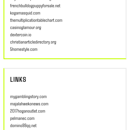
frenchbulldogpuppyforsale.net
kogamasquid.com
themultiplicationtablechart.com
casinoglamour.org
dextercoin.io
christianarticledirectory.org
5homestyle.com
LINKS
mygamblingstory.com
majalahwekonews.com
2017hoganoutlet.com
pelmanec.com
domino99qq.net