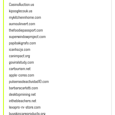
CasinoAuction.us
kipooglecouk.us
mykitchennhome.com
aumoulinvert.com
thefoodiepassport.com
superwindowproject.com
papibakigrafo.com
icanhazjs.com
canimpact.org
goviralstudy.com
cartourism.net
apple-cores.com
pulserasdeactividad10.com
barbaracarlotti.com
desktopmining.net
inthebleachers.net
lexapro-rx-store.com
buyskincareproducts.org