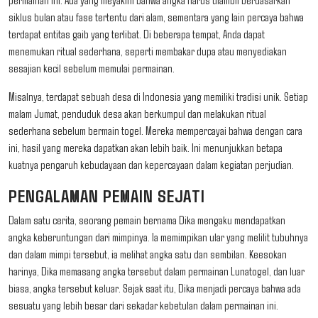
siklus bulan atau fase tertentu dari alam, sementara yang lain percaya bahwa
terdapat entitas gaib yang terlibat. Di beberapa tempat, Anda dapat
menemukan ritual sederhana, seperti membakar dupa atau menyediakan
sesajian kecil sebelum memulai permainan.
Misalnya, terdapat sebuah desa di Indonesia yang memiliki tradisi unik. Setiap
malam Jumat, penduduk desa akan berkumpul dan melakukan ritual
sederhana sebelum bermain togel. Mereka mempercayai bahwa dengan cara
ini, hasil yang mereka dapatkan akan lebih baik. Ini menunjukkan betapa
kuatnya pengaruh kebudayaan dan kepercayaan dalam kegiatan perjudian.
PENGALAMAN PEMAIN SEJATI
Dalam satu cerita, seorang pemain bernama Dika mengaku mendapatkan
angka keberuntungan dari mimpinya. Ia memimpikan ular yang melilit tubuhnya
dan dalam mimpi tersebut, ia melihat angka satu dan sembilan. Keesokan
harinya, Dika memasang angka tersebut dalam permainan Lunatogel, dan luar
biasa, angka tersebut keluar. Sejak saat itu, Dika menjadi percaya bahwa ada
sesuatu yang lebih besar dari sekadar kebetulan dalam permainan ini.