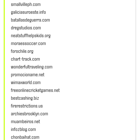
smallvilleph.com
galiciasuroeste.info
batallasdeguerra.com
dregstudios.com
neatstuffhelpskids.org
moraessoccer.com
forochile.org
chart-track.com
wonderfultraveling.com
promocioname.net
wimaxworld.com
freeonlinecricketgames.net
bestcashing.biz
firerestrictions.us
archiesbrooklyn.com
muambeiros.net
infozblog.com
chonbaihat.com