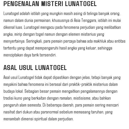
PENGENALAN MISTERI LUNATOGEL
Lunatogel adalah istilah yang mungkin masih asing di telinga banyak orang,
namun dalam dunia permainan, khususnya di Asia Tenggara, istilah ini mulai
dikenal luas. Lunatogel mengacu pada fenomena perjudian yang melibatkan
angka, mirip dengan togel namun dengan elemen misterius yang
menyertainya. Seringkali, para pemain percaya bahwa ada makhluk atau entitas
tertentu yang dapat mempengaruhi hasil angka yang keluar, sehingga
menciptakan daya tarik tersendiri.
ASAL USUL LUNATOGEL
Asal usul Lunatogel tidak dapat dipastikan dengan jelas, tetapi banyak yang
meyakini bahwa fenomena ini berasal dari praktik-praktik misterius dalam
budaya lokal. Sebagian besar pemain mengaitkan pengalamannya dengan
tradisi kuno yang berkaitan dengan ramalan, mistisisme, atau bahkan
pengaruh alam semesta. Di beberapa daerah, para pemain sering mencari
nasihat dari dukun atau paranormal sebelum memasang taruhan, yang
menambah dimensi spiritual dalam perjudian.