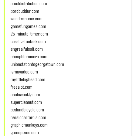
amuldistribution.com
borobuddur.com
wundermusic.com
gamefungames.com
25-minute-timer.com
creativefuntask.com
engrsaifulsaif.com
cheapbtcminers.com
unionstationtogeorgetown.com
iamayudoc.com
mylittlebighead.com
freealot.com
asahiweekly.com
supercleanut.com
bedandbicycle.com
heraldcalifornia.com
graphicmonkeys.com
gamepixies.com