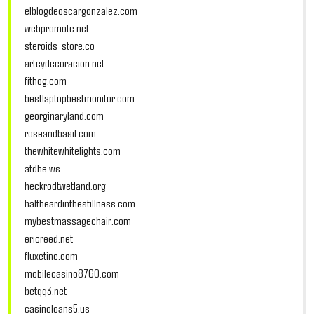
elblogdeoscargonzalez.com
webpromote.net
steroids-store.co
arteydecoracion.net
fithog.com
bestlaptopbestmonitor.com
georginaryland.com
roseandbasil.com
thewhitewhitelights.com
atdhe.ws
heckrodtwetland.org
halfheardinthestillness.com
mybestmassagechair.com
ericreed.net
fluxetine.com
mobilecasino8760.com
betqq3.net
casinoloans5.us