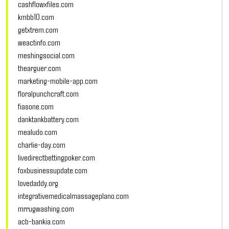
cashflowxfiles.com
kmbb10.com
getxtrem.com
weactinfo.com
meshingsocial.com
thearguer.com
marketing-mobile-app.com
floralpunchcraft.com
fiasone.com
danktankbattery.com
mealudo.com
charlie-day.com
livedirectbettingpoker.com
foxbusinessupdate.com
lovedaddy.org
integrativemedicalmassageplano.com
mrrugwashing.com
acb-bankia.com