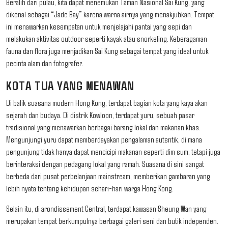
Beralih dari pulau, kita dapat menemukan Taman Nasional Sai Kung, yang
dikenal sebagai “Jade Bay” karena warna airnya yang menakjubkan. Tempat
ini menawarkan kesempatan untuk menjelajahi pantai yang sepi dan
melakukan aktivitas outdoor seperti kayak atau snorkeling. Keberagaman
fauna dan flora juga menjadikan Sai Kung sebagai tempat yang ideal untuk
pecinta alam dan fotografer.
KOTA TUA YANG MENAWAN
Di balik suasana modern Hong Kong, terdapat bagian kota yang kaya akan
sejarah dan budaya. Di distrik Kowloon, terdapat yuru, sebuah pasar
tradisional yang menawarkan berbagai barang lokal dan makanan khas.
Mengunjungi yuru dapat memberdayakan pengalaman autentik, di mana
pengunjung tidak hanya dapat mencicipi makanan seperti dim sum, tetapi juga
berinteraksi dengan pedagang lokal yang ramah. Suasana di sini sangat
berbeda dari pusat perbelanjaan mainstream, memberikan gambaran yang
lebih nyata tentang kehidupan sehari-hari warga Hong Kong.
Selain itu, di arondissement Central, terdapat kawasan Sheung Wan yang
merupakan tempat berkumpulnya berbagai galeri seni dan butik independen.