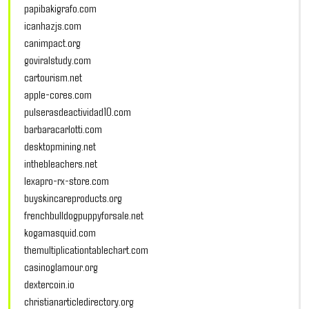
papibakigrafo.com
icanhazjs.com
canimpact.org
goviralstudy.com
cartourism.net
apple-cores.com
pulserasdeactividad10.com
barbaracarlotti.com
desktopmining.net
inthebleachers.net
lexapro-rx-store.com
buyskincareproducts.org
frenchbulldogpuppyforsale.net
kogamasquid.com
themultiplicationtablechart.com
casinoglamour.org
dextercoin.io
christianarticledirectory.org