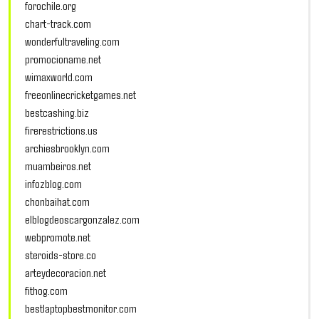
forochile.org
chart-track.com
wonderfultraveling.com
promocioname.net
wimaxworld.com
freeonlinecricketgames.net
bestcashing.biz
firerestrictions.us
archiesbrooklyn.com
muambeiros.net
infozblog.com
chonbaihat.com
elblogdeoscargonzalez.com
webpromote.net
steroids-store.co
arteydecoracion.net
fithog.com
bestlaptopbestmonitor.com