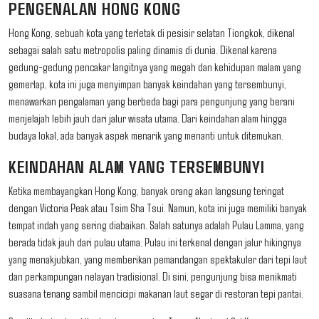
PENGENALAN HONG KONG
Hong Kong, sebuah kota yang terletak di pesisir selatan Tiongkok, dikenal
sebagai salah satu metropolis paling dinamis di dunia. Dikenal karena
gedung-gedung pencakar langitnya yang megah dan kehidupan malam yang
gemerlap, kota ini juga menyimpan banyak keindahan yang tersembunyi,
menawarkan pengalaman yang berbeda bagi para pengunjung yang berani
menjelajah lebih jauh dari jalur wisata utama. Dari keindahan alam hingga
budaya lokal, ada banyak aspek menarik yang menanti untuk ditemukan.
KEINDAHAN ALAM YANG TERSEMBUNYI
Ketika membayangkan Hong Kong, banyak orang akan langsung teringat
dengan Victoria Peak atau Tsim Sha Tsui. Namun, kota ini juga memiliki banyak
tempat indah yang sering diabaikan. Salah satunya adalah Pulau Lamma, yang
berada tidak jauh dari pulau utama. Pulau ini terkenal dengan jalur hikingnya
yang menakjubkan, yang memberikan pemandangan spektakuler dari tepi laut
dan perkampungan nelayan tradisional. Di sini, pengunjung bisa menikmati
suasana tenang sambil mencicipi makanan laut segar di restoran tepi pantai.