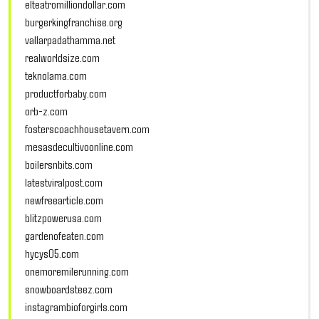
elteatromilliondollar.com
burgerkingfranchise.org
vallarpadathamma.net
realworldsize.com
teknolama.com
productforbaby.com
orb-z.com
fosterscoachhousetavern.com
mesasdecultivoonline.com
boilersnbits.com
latestviralpost.com
newfreearticle.com
blitzpowerusa.com
gardenofeaten.com
hycys05.com
onemoremilerunning.com
snowboardsteez.com
instagrambioforgirls.com