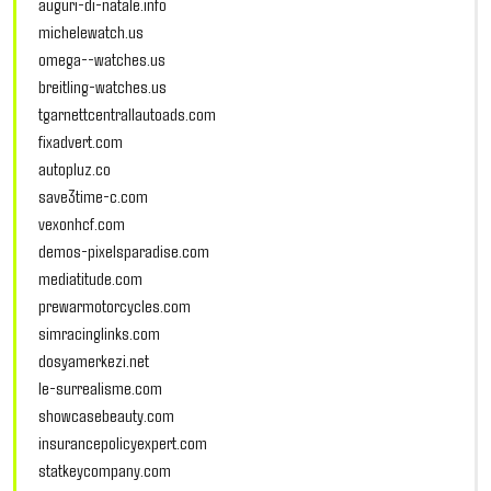
auguri-di-natale.info
michelewatch.us
omega--watches.us
breitling-watches.us
tgarnettcentrallautoads.com
fixadvert.com
autopluz.co
save3time-c.com
vexonhcf.com
demos-pixelsparadise.com
mediatitude.com
prewarmotorcycles.com
simracinglinks.com
dosyamerkezi.net
le-surrealisme.com
showcasebeauty.com
insurancepolicyexpert.com
statkeycompany.com