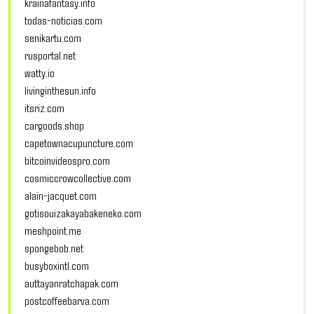
krainafantasy.info
todas-noticias.com
senikartu.com
rusportal.net
watty.io
livinginthesun.info
itsriz.com
cargoods.shop
capetownacupuncture.com
bitcoinvideospro.com
cosmiccrowcollective.com
alain-jacquet.com
gotisouizakayabakeneko.com
meshpoint.me
spongebob.net
busyboxintl.com
auttayanratchapak.com
postcoffeebarva.com