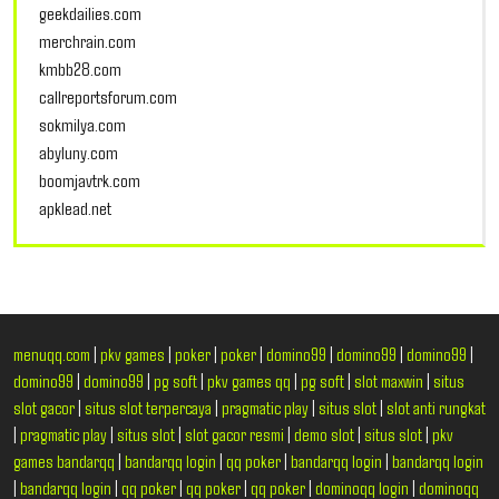
geekdailies.com
merchrain.com
kmbb28.com
callreportsforum.com
sokmilya.com
abyluny.com
boomjavtrk.com
apklead.net
menuqq.com
|
pkv games
|
poker
|
poker
|
domino99
|
domino99
|
domino99
|
domino99
|
domino99
|
pg soft
|
pkv games qq
|
pg soft
|
slot maxwin
|
situs
slot gacor
|
situs slot terpercaya
|
pragmatic play
|
situs slot
|
slot anti rungkat
|
pragmatic play
|
situs slot
|
slot gacor resmi
|
demo slot
|
situs slot
|
pkv
games bandarqq
|
bandarqq login
|
qq poker
|
bandarqq login
|
bandarqq login
|
bandarqq login
|
qq poker
|
qq poker
|
qq poker
|
dominoqq login
|
dominoqq