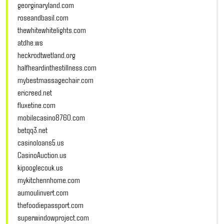
georginaryland.com
roseandbasil.com
thewhitewhitelights.com
atdhe.ws
heckrodtwetland.org
halfheardinthestillness.com
mybestmassagechair.com
ericreed.net
fluxetine.com
mobilecasino8760.com
betqq3.net
casinoloans5.us
CasinoAuction.us
kipooglecouk.us
mykitchennhome.com
aumoulinvert.com
thefoodiepassport.com
superwindowproject.com