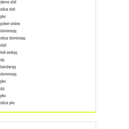
demo slot
situs slot
pkv
poker online
dominoqq
situs dominoqq
slot
link asikqq
qq
bandarqq
dominoqq
pkv
qq
pkv
situs pkv