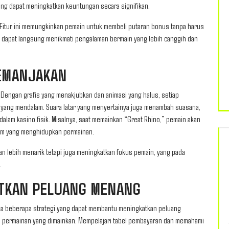
ang dapat meningkatkan keuntungan secara signifikan.
” Fitur ini memungkinkan pemain untuk membeli putaran bonus tanpa harus
n dapat langsung menikmati pengalaman bermain yang lebih canggih dan
MEMANJAKAN
 Dengan grafis yang menakjubkan dan animasi yang halus, setiap
yang mendalam. Suara latar yang menyertainya juga menambah suasana,
lam kasino fisik. Misalnya, saat memainkan “Great Rhino,” pemain akan
lam yang menghidupkan permainan.
an lebih menarik tetapi juga meningkatkan fokus pemain, yang pada
.
ATKAN PELUANG MENANG
da beberapa strategi yang dapat membantu meningkatkan peluang
 permainan yang dimainkan. Mempelajari tabel pembayaran dan memahami