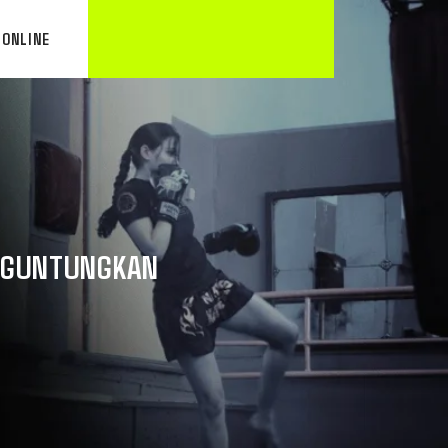
 ONLINE
NGUNTUNGKAN