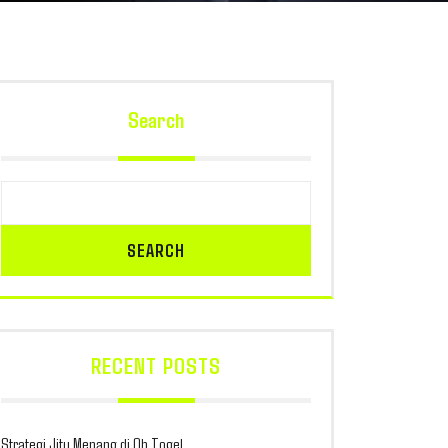
Search
SEARCH
RECENT POSTS
Strategi Jitu Menang di Oh Togel