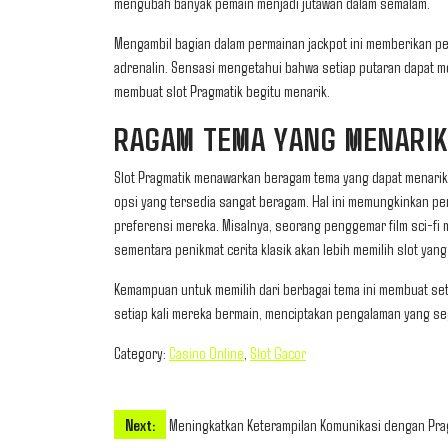
mengubah banyak pemain menjadi jutawan dalam semalam.
Mengambil bagian dalam permainan jackpot ini memberikan p
adrenalin. Sensasi mengetahui bahwa setiap putaran dapat 
membuat slot Pragmatik begitu menarik.
RAGAM TEMA YANG MENARIK
Slot Pragmatik menawarkan beragam tema yang dapat menarik b
opsi yang tersedia sangat beragam. Hal ini memungkinkan pe
preferensi mereka. Misalnya, seorang penggemar film sci-fi 
sementara penikmat cerita klasik akan lebih memilih slot yan
Kemampuan untuk memilih dari berbagai tema ini membuat seti
setiap kali mereka bermain, menciptakan pengalaman yang se
Category:
Casino Online
,
Slot Gacor
POST
Next:
Meningkatkan Keterampilan Komunikasi dengan Pr