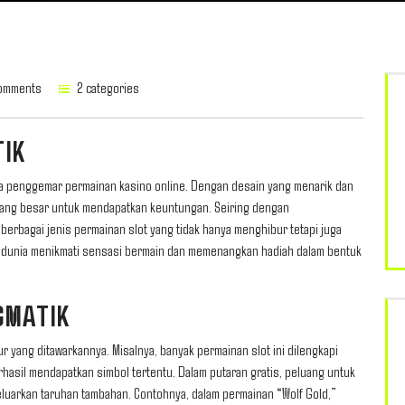
omments
2 categories
IK
para penggemar permainan kasino online. Dengan desain yang menarik dan
luang besar untuk mendapatkan keuntungan. Seiring dengan
erbagai jenis permainan slot yang tidak hanya menghibur tetapi juga
 dunia menikmati sensasi bermain dan memenangkan hadiah dalam bentuk
GMATIK
itur yang ditawarkannya. Misalnya, banyak permainan slot ini dilengkapi
rhasil mendapatkan simbol tertentu. Dalam putaran gratis, peluang untuk
luarkan taruhan tambahan. Contohnya, dalam permainan “Wolf Gold,”