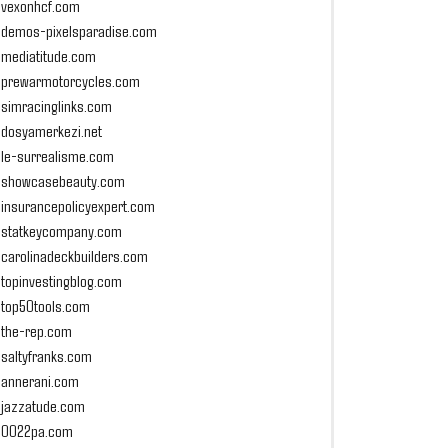
vexonhcf.com
demos-pixelsparadise.com
mediatitude.com
prewarmotorcycles.com
simracinglinks.com
dosyamerkezi.net
le-surrealisme.com
showcasebeauty.com
insurancepolicyexpert.com
statkeycompany.com
carolinadeckbuilders.com
topinvestingblog.com
top50tools.com
the-rep.com
saltyfranks.com
annerani.com
jazzatude.com
0022pa.com