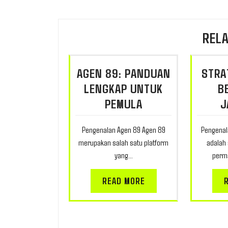
NAVIGATION
REL
AGEN 89: PANDUAN
STRA
LENGKAP UNTUK
B
PEMULA
J
Pengenalan Agen 89 Agen 89
Pengenal
merupakan salah satu platform
adalah 
yang…
perma
READ MORE