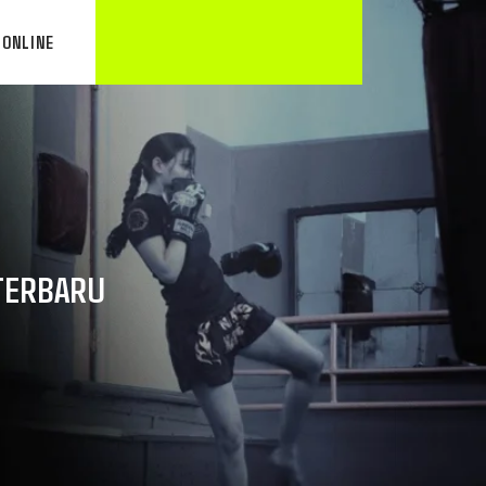
 ONLINE
TERBARU