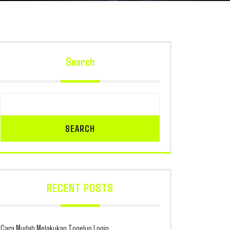
Search
SEARCH
RECENT POSTS
Cara Mudah Melakukan Togelup Login