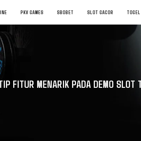
INE
PKV GAMES
SBOBET
SLOT GACOR
TOGEL
TIP FITUR MENARIK PADA DEMO SLOT 