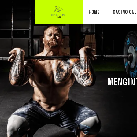
Skip
to
HOME
CASINO ONL
content
MENGIN