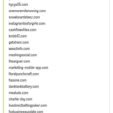
hycys05.com
onemoremilerunning.com
snowboardsteez.com
instagrambioforgirls.com
cashflowxfiles.com
kmbb10.com
getxtrem.com
weactinfo.com
meshingsocial.com
thearguer.com
marketing-mobile-app.com
floralpunchcraft.com
fiasone.com
danktankbattery.com
mealudo.com
charlie-day.com
livedirectbettingpoker.com
foxbusinessupdate.com