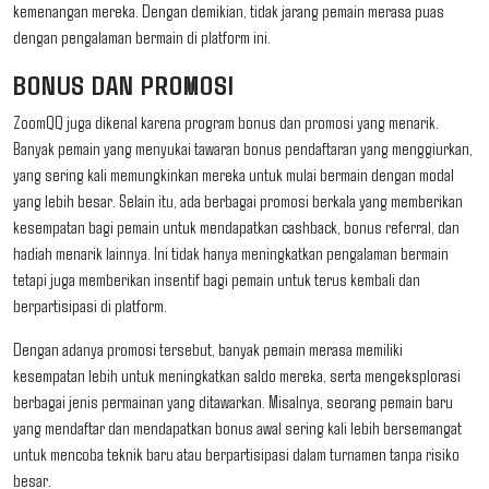
kemenangan mereka. Dengan demikian, tidak jarang pemain merasa puas
dengan pengalaman bermain di platform ini.
BONUS DAN PROMOSI
ZoomQQ juga dikenal karena program bonus dan promosi yang menarik.
Banyak pemain yang menyukai tawaran bonus pendaftaran yang menggiurkan,
yang sering kali memungkinkan mereka untuk mulai bermain dengan modal
yang lebih besar. Selain itu, ada berbagai promosi berkala yang memberikan
kesempatan bagi pemain untuk mendapatkan cashback, bonus referral, dan
hadiah menarik lainnya. Ini tidak hanya meningkatkan pengalaman bermain
tetapi juga memberikan insentif bagi pemain untuk terus kembali dan
berpartisipasi di platform.
Dengan adanya promosi tersebut, banyak pemain merasa memiliki
kesempatan lebih untuk meningkatkan saldo mereka, serta mengeksplorasi
berbagai jenis permainan yang ditawarkan. Misalnya, seorang pemain baru
yang mendaftar dan mendapatkan bonus awal sering kali lebih bersemangat
untuk mencoba teknik baru atau berpartisipasi dalam turnamen tanpa risiko
besar.