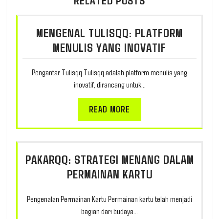
RELATED POSTS
MENGENAL TULISQQ: PLATFORM
MENULIS YANG INOVATIF
Pengantar Tulisqq Tulisqq adalah platform menulis yang
inovatif, dirancang untuk…
READ MORE
PAKARQQ: STRATEGI MENANG DALAM
PERMAINAN KARTU
Pengenalan Permainan Kartu Permainan kartu telah menjadi
bagian dari budaya…