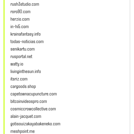
rush3studio.com
roro90.com
herzio.com
in-hi5.com
krainafantasy.info
todas-noticias.com
senikartu.com
rusportal.net
watty.io
livinginthesun.info
itsriz.com
cargoods.shop
capetownacupuncture.com
bitcoinvideospro.com
cosmiccrowcollective.com
alain-jacquet.com
gotisouizakayabakeneko.com
meshpoint.me