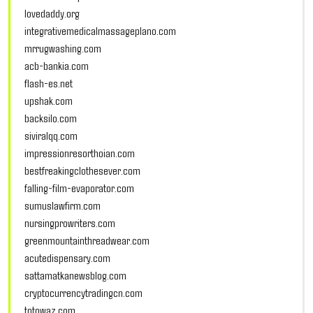
lovedaddy.org
integrativemedicalmassageplano.com
mrrugwashing.com
acb-bankia.com
flash-es.net
upshak.com
backsilo.com
siviralqq.com
impressionresorthoian.com
bestfreakingclothesever.com
falling-film-evaporator.com
sumuslawfirm.com
nursingprowriters.com
greenmountainthreadwear.com
acutedispensary.com
sattamatkanewsblog.com
cryptocurrencytradingcn.com
totowaz.com