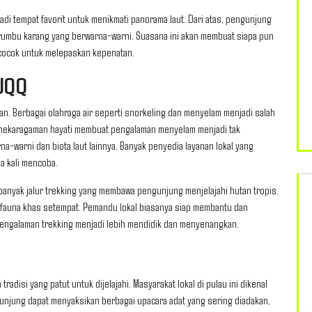
jadi tempat favorit untuk menikmati panorama laut. Dari atas, pengunjung
erumbu karang yang berwarna-warni. Suasana ini akan membuat siapa pun
cocok untuk melepaskan kepenatan.
UQQ
n. Berbagai olahraga air seperti snorkeling dan menyelam menjadi salah
eanekaragaman hayati membuat pengalaman menyelam menjadi tak
na-warni dan biota laut lainnya. Banyak penyedia layanan lokal yang
a kali mencoba.
i banyak jalur trekking yang membawa pengunjung menjelajahi hutan tropis.
 fauna khas setempat. Pemandu lokal biasanya siap membantu dan
engalaman trekking menjadi lebih mendidik dan menyenangkan.
adisi yang patut untuk dijelajahi. Masyarakat lokal di pulau ini dikenal
njung dapat menyaksikan berbagai upacara adat yang sering diadakan,