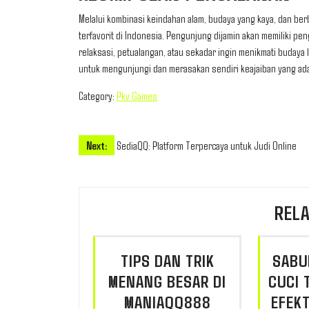
Melalui kombinasi keindahan alam, budaya yang kaya, dan berb
terfavorit di Indonesia. Pengunjung dijamin akan memiliki p
relaksasi, petualangan, atau sekadar ingin menikmati budaya
untuk mengunjungi dan merasakan sendiri keajaiban yang ada 
Category:
Pkv Games
POST
Next:
SediaQQ: Platform Terpercaya untuk Judi Online
NAVIGATION
REL
TIPS DAN TRIK
SABU
MENANG BESAR DI
CUCI 
MANIAQQ888
EFEK