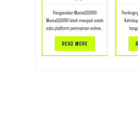
Pengenalan ManiaQQ888
Pentingn
ManiaQQ888 telah menjadi salah
Kehidup
satu platform permainan online…
tang
READ MORE