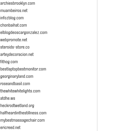
archiesbrooklyn.com
muambeiros.net
infozblog.com
chonbaihat.com
elblogdeoscargonzalez.com
webpromote.net
steroids-store.co
arteydecoracion.net
fithog.com
bestlaptopbestmonitor.com
georginaryland.com
roseandbasil.com
thewhitewhitelights.com
atdhe.ws
heckrodtwetland.org
halfheardinthestillness.com
mybestmassagechair.com
ericreed.net