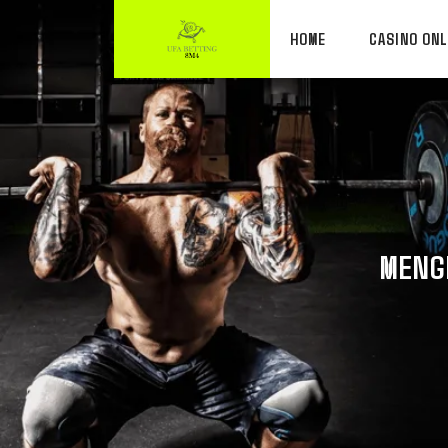
Skip
to
HOME
CASINO ONL
content
MENG