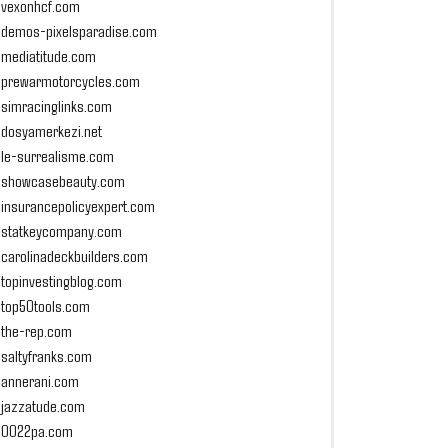
vexonhcf.com
demos-pixelsparadise.com
mediatitude.com
prewarmotorcycles.com
simracinglinks.com
dosyamerkezi.net
le-surrealisme.com
showcasebeauty.com
insurancepolicyexpert.com
statkeycompany.com
carolinadeckbuilders.com
topinvestingblog.com
top50tools.com
the-rep.com
saltyfranks.com
annerani.com
jazzatude.com
0022pa.com