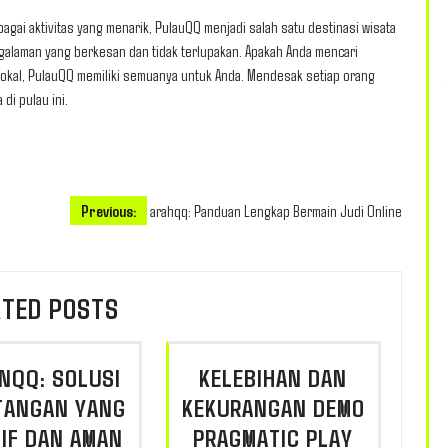
agai aktivitas yang menarik, PulauQQ menjadi salah satu destinasi wisata
engalaman yang berkesan dan tidak terlupakan. Apakah Anda mencari
 lokal, PulauQQ memiliki semuanya untuk Anda. Mendesak setiap orang
di pulau ini.
Previous:
arahqq: Panduan Lengkap Bermain Judi Online
ATED POSTS
NQQ: SOLUSI
KELEBIHAN DAN
TANGAN YANG
KEKURANGAN DEMO
TIF DAN AMAN
PRAGMATIC PLAY