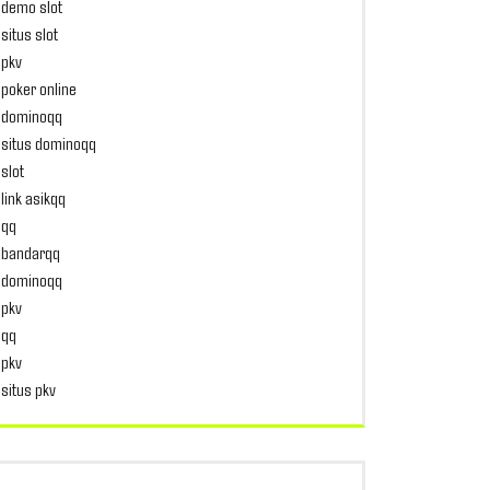
demo slot
situs slot
pkv
poker online
dominoqq
situs dominoqq
slot
link asikqq
qq
bandarqq
dominoqq
pkv
qq
pkv
situs pkv