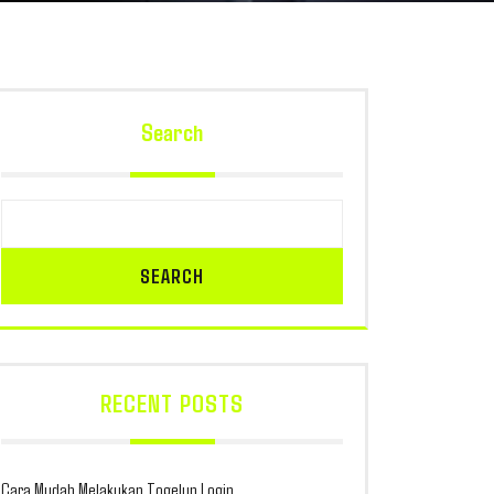
Search
SEARCH
RECENT POSTS
Cara Mudah Melakukan Togelup Login