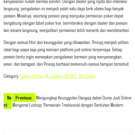
kenyamanan rumah mereka sendiri. Dengan dealer yang nyata dan interaksi
langsung, pengalaman ini menjadi salah satu daya tarik utama bagi banyak
pemain. Misalnya, seorang pemain yang menyukai permainan poker dapat
bergabung dengan tabel poker live, berinteraksi dengan dealer dan pemain
lain secara langsung, menjadikan permainan lebih menarik dan mendebarkan.
Dengan semua fitur dan keunggulan yang ditawarkan, Pinoqq menjadi pilihan
ideal bagi siapa saja yang mencari platform judi online terpercaya. Setiap
pemain tentu ingin merasakan pengalaman bermain yang menyenangkan,
aman, dan beragam, dan Pinoqq berhasil memenuhi semua harapan tersebut.
Category:
Casino Online
,
Pkv Games
,
SBOBET
,
Slot Gacor
POST
Ne
Previous:
Mengungkap Keunggulan Elangqq dalam Dunia Judi Online
xt:
Mengenal Ludoqq: Permainan Tradisional dengan Sentuhan Modern
NAVIGATION