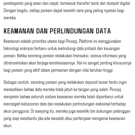
pembayaran yang aman dan cepat, termasuk transfer bank dan dompet digital.
Dengan begitu, setiap pemain dapat memilih cara yang paling nyaman bagi
mereka.
KEAMANAN DAN PERLINDUNGAN DATA
Keamanan adalah prioritas utama bagi Pinoqq. Platform ini menggunakan
teknologi enkripsi terbaru untuk melindungi data pribadi dan keuangan
pemain. Ketika seorang pemain melakukan transaksi, semua informasi yang
ditransmisikan akan terjaga kerahasiaannya. Hal ini sangat penting khususnya
bagi pemain yang aktif dalam permainan dengan nilai taruhan tinggi.
Sebagai contoh, seorang pemain yang melakukan deposit besar tentu ingin
memastikan bahwa data mereka tidak jatuh ke tangan yang salah. Pinoqq
menjamin bahwa seluruh sistem keamanan mereka telah diperbarui untuk
mencegah kebocoran data dan melakukan perlindungan maksimal terhadap
akun pengguna. Di samping itu, mereka juga memiliki tim dukungan pelanggan
yang siap membantu jika ada masalah atau pertanyaan mengenai keamanan
akun.