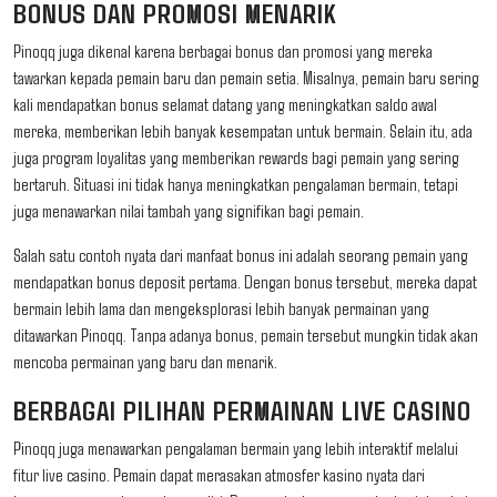
BONUS DAN PROMOSI MENARIK
Pinoqq juga dikenal karena berbagai bonus dan promosi yang mereka
tawarkan kepada pemain baru dan pemain setia. Misalnya, pemain baru sering
kali mendapatkan bonus selamat datang yang meningkatkan saldo awal
mereka, memberikan lebih banyak kesempatan untuk bermain. Selain itu, ada
juga program loyalitas yang memberikan rewards bagi pemain yang sering
bertaruh. Situasi ini tidak hanya meningkatkan pengalaman bermain, tetapi
juga menawarkan nilai tambah yang signifikan bagi pemain.
Salah satu contoh nyata dari manfaat bonus ini adalah seorang pemain yang
mendapatkan bonus deposit pertama. Dengan bonus tersebut, mereka dapat
bermain lebih lama dan mengeksplorasi lebih banyak permainan yang
ditawarkan Pinoqq. Tanpa adanya bonus, pemain tersebut mungkin tidak akan
mencoba permainan yang baru dan menarik.
BERBAGAI PILIHAN PERMAINAN LIVE CASINO
Pinoqq juga menawarkan pengalaman bermain yang lebih interaktif melalui
fitur live casino. Pemain dapat merasakan atmosfer kasino nyata dari