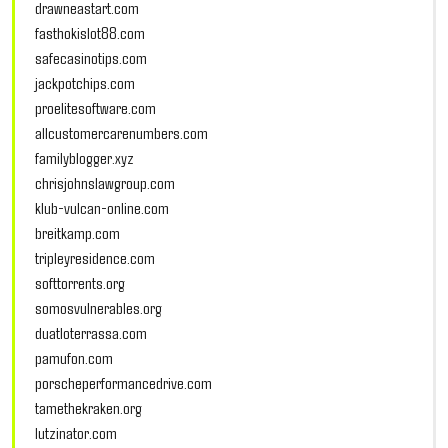
drawneastart.com
fasthokislot88.com
safecasinotips.com
jackpotchips.com
proelitesoftware.com
allcustomercarenumbers.com
familyblogger.xyz
chrisjohnslawgroup.com
klub-vulcan-online.com
breitkamp.com
tripleyresidence.com
softtorrents.org
somosvulnerables.org
duatloterrassa.com
pamufon.com
porscheperformancedrive.com
tamethekraken.org
lutzinator.com