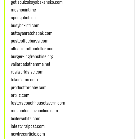
gotisouizakayabakeneko.com
meshpoint.me
spongebob.net
busyboxintl.com
auttayanratchapak.com
postcoffeebarva.com
elteatromilliondollar.com
burgerkingfranchise.org
vallarpadathamma.net
realworldsize.com
teknolama.com
productforbaby.com
orb-z.com
fosterscoachhousetavern.com
mesasdecultivoonline.com
boilersnbits.com
latestviralpost.com
newfreearticle.com