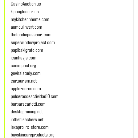
CasinoAuction.us
kipooglecouk.us
mykitchennhome.com
aumoulinvert.com
thefoodiepassport.com
superwindowproject.com
papibakigrafo.com
icanhazjs.com
canimpact.org
goviralstudy.com
cartourism.net
apple-cores.com
pulserasdeactividad10.com
barbaracarlotti.com
desktopmining.net
inthebleachers.net
lexapro-rx-store.com
buyskincareproducts.org