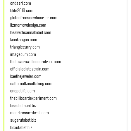
ondasrl.com
blife2016.com
glutenfreesnowboarder.com
lizmorrowdesign.com
healwithcannabidiol.com
kioskpages.com
trianglecurry.com
imagedum.com
thetowerswellnessretreat.com
officialgelatostrain.com
kaethejeweler.com
sattamatkasattaking.com
onepetlife.com
thebillboardexperiment.com
beachufabet.biz
mon-tresse-de-lit.com
sugarufabet.biz
boxufabet.biz