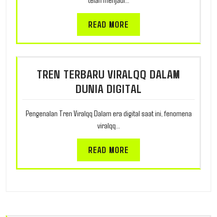
READ MORE
TREN TERBARU VIRALQQ DALAM
DUNIA DIGITAL
Pengenalan Tren Viralqq Dalam era digital saat ini, fenomena
viralqq…
READ MORE