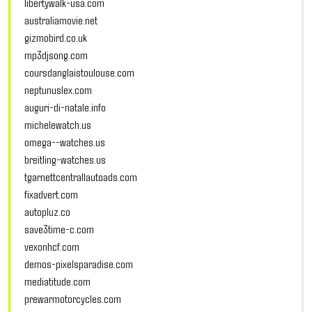
libertywalk-usa.com
australiamovie.net
gizmobird.co.uk
mp3djsong.com
coursdanglaistoulouse.com
neptunuslex.com
auguri-di-natale.info
michelewatch.us
omega--watches.us
breitling-watches.us
tgarnettcentrallautoads.com
fixadvert.com
autopluz.co
save3time-c.com
vexonhcf.com
demos-pixelsparadise.com
mediatitude.com
prewarmotorcycles.com