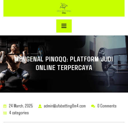
Skip
to
content
Open
Button
MENGENAL PINOQQ: PLATFORM JUDI
ONLINE TERPERCAYA
24 March, 2025
admin@ufabetting8m4.com
0 Comments
4 categories