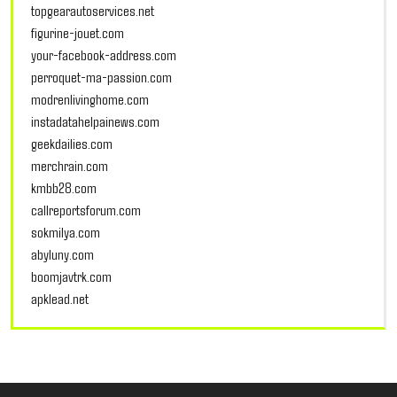
topgearautoservices.net
figurine-jouet.com
your-facebook-address.com
perroquet-ma-passion.com
modrenlivinghome.com
instadatahelpainews.com
geekdailies.com
merchrain.com
kmbb28.com
callreportsforum.com
sokmilya.com
abyluny.com
boomjavtrk.com
apklead.net