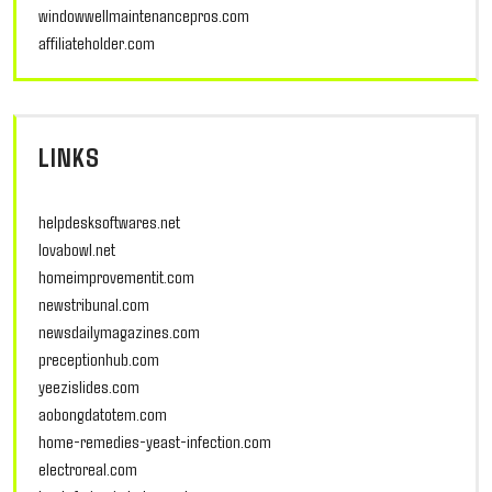
windowwellmaintenancepros.com
affiliateholder.com
LINKS
helpdesksoftwares.net
lovabowl.net
homeimprovementit.com
newstribunal.com
newsdailymagazines.com
preceptionhub.com
yeezislides.com
aobongdatotem.com
home-remedies-yeast-infection.com
electroreal.com