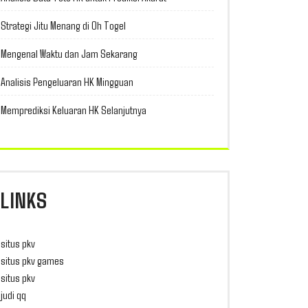
Strategi Jitu Menang di Oh Togel
Mengenal Waktu dan Jam Sekarang
Analisis Pengeluaran HK Mingguan
Memprediksi Keluaran HK Selanjutnya
LINKS
situs pkv
situs pkv games
situs pkv
judi qq