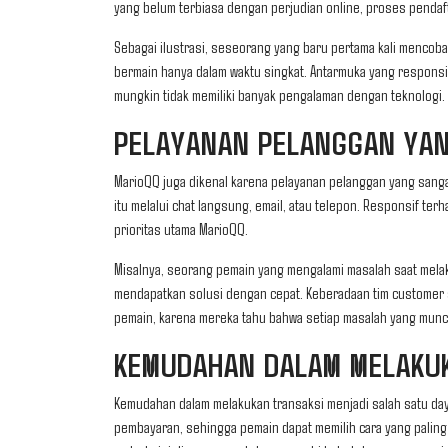
yang belum terbiasa dengan perjudian online, proses pendaft
Sebagai ilustrasi, seseorang yang baru pertama kali mencoba
bermain hanya dalam waktu singkat. Antarmuka yang responsi
mungkin tidak memiliki banyak pengalaman dengan teknologi.
PELAYANAN PELANGGAN YAN
MarioQQ juga dikenal karena pelayanan pelanggan yang sanga
itu melalui chat langsung, email, atau telepon. Responsif te
prioritas utama MarioQQ.
Misalnya, seorang pemain yang mengalami masalah saat mel
mendapatkan solusi dengan cepat. Keberadaan tim customer 
pemain, karena mereka tahu bahwa setiap masalah yang muncu
KEMUDAHAN DALAM MELAKU
Kemudahan dalam melakukan transaksi menjadi salah satu day
pembayaran, sehingga pemain dapat memilih cara yang paling 