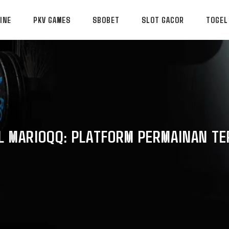
INE
PKV GAMES
SBOBET
SLOT GACOR
TOGEL
 MARIOQQ: PLATFORM PERMAINAN T