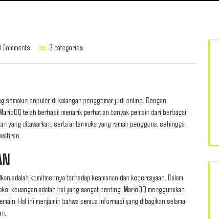
0 Comments
3 categories
ng semakin populer di kalangan penggemar judi online. Dengan
 MarioQQ telah berhasil menarik perhatian banyak pemain dari berbagai
anan yang ditawarkan, serta antarmuka yang ramah pengguna, sehingga
watiran.
AN
alkan adalah komitmennya terhadap keamanan dan kepercayaan. Dalam
nsaksi keuangan adalah hal yang sangat penting. MarioQQ menggunakan
 pemain. Hal ini menjamin bahwa semua informasi yang dibagikan selama
an.