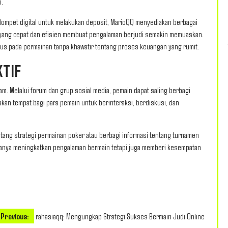
n.
dompet digital untuk melakukan deposit, MarioQQ menyediakan berbagai
n yang cepat dan efisien membuat pengalaman berjudi semakin memuaskan.
us pada permainan tanpa khawatir tentang proses keuangan yang rumit.
KTIF
am. Melalui forum dan grup sosial media, pemain dapat saling berbagi
akan tempat bagi para pemain untuk berinteraksi, berdiskusi, dan
tang strategi permainan poker atau berbagi informasi tentang turnamen
 hanya meningkatkan pengalaman bermain tetapi juga memberi kesempatan
Previous:
rahasiaqq: Mengungkap Strategi Sukses Bermain Judi Online