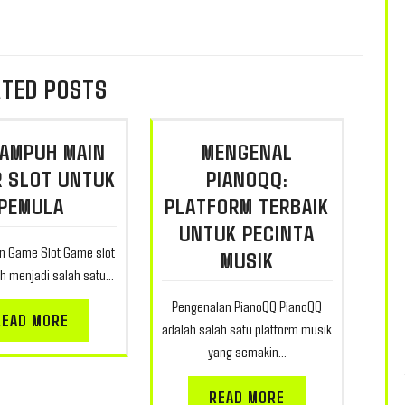
ATED POSTS
 AMPUH MAIN
MENGENAL
 SLOT UNTUK
PIANOQQ:
PEMULA
PLATFORM TERBAIK
UNTUK PECINTA
n Game Slot Game slot
MUSIK
ah menjadi salah satu…
Pengenalan PianoQQ PianoQQ
READ MORE
adalah salah satu platform musik
yang semakin…
READ MORE