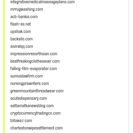
integrativemedicalmassageplano.com
mrrugwashing.com
acb-bankia.com
flash-es.net
upshak.com
backsilo.com
siviralqq.com
impressionresorthoian.com
bestfreakingclothesever.com
falling-film-evaporator.com
sumuslawfirm.com
nursingprowriters.com
greenmountainthreadwear.com
acutedispensary.com
sattamatkanewsblog.com
cryptocurrencytradingcn.com
totowaz.com
charlestonwipesettlement.com