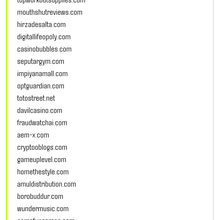
mouthshutreviews.com
hirzadesalta.com
digitallifeopoly.com
casinobubbles.com
seputargym.com
impiyanamall.com
optguardian.com
totostreet.net
davilcasino.com
fraudwatchai.com
aem-x.com
cryptooblogs.com
gameuplevel.com
homethestyle.com
amuldistribution.com
borobuddur.com
wundermusic.com