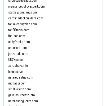
showcasebeauty.com
insurancepolicyexpert.com
statkeycompany.com
carolinadeckbuilders.com
topinvestingblog.com
top50tools.com
the-rep.com
saltyfranks.com
annerani.com
jazzatude.com
0022pa.com
zeroshare.info
bilesinc.com
milaretreatnz.com
modaagi.com
smallvilleph.com
galiciasuroeste.info
batallasdeguerra.com