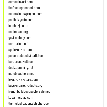
aumoulinvert.com
thefoodiepassport.com
superwindowproject.com
papibakigrafo.com
icanhazjs.com
canimpact.org
goviralstudy.com
cartourism.net
apple-cores.com
pulserasdeactividad10.com
barbaracarlotti.com
desktopmining.net
inthebleachers.net
lexapro-rx-store.com
buyskincareproducts.org
frenchbulldogpuppyforsale.net
kogamasquid.com
themultiplicationtablechart.com