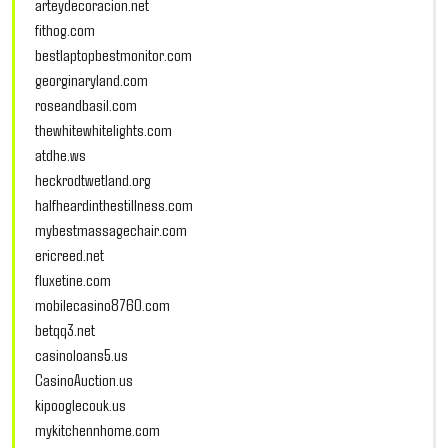
arteydecoracion.net
fithog.com
bestlaptopbestmonitor.com
georginaryland.com
roseandbasil.com
thewhitewhitelights.com
atdhe.ws
heckrodtwetland.org
halfheardinthestillness.com
mybestmassagechair.com
ericreed.net
fluxetine.com
mobilecasino8760.com
betqq3.net
casinoloans5.us
CasinoAuction.us
kipooglecouk.us
mykitchennhome.com