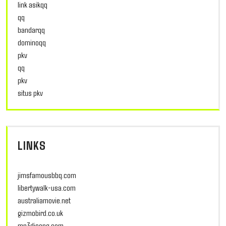
link asikqq
qq
bandarqq
dominoqq
pkv
qq
pkv
situs pkv
LINKS
jimsfamousbbq.com
libertywalk-usa.com
australiamovie.net
gizmobird.co.uk
mp3djsong.com