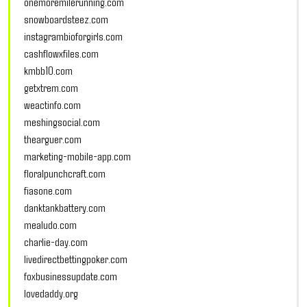
onemoremilerunning.com
snowboardsteez.com
instagrambioforgirls.com
cashflowxfiles.com
kmbb10.com
getxtrem.com
weactinfo.com
meshingsocial.com
thearguer.com
marketing-mobile-app.com
floralpunchcraft.com
fiasone.com
danktankbattery.com
mealudo.com
charlie-day.com
livedirectbettingpoker.com
foxbusinessupdate.com
lovedaddy.org