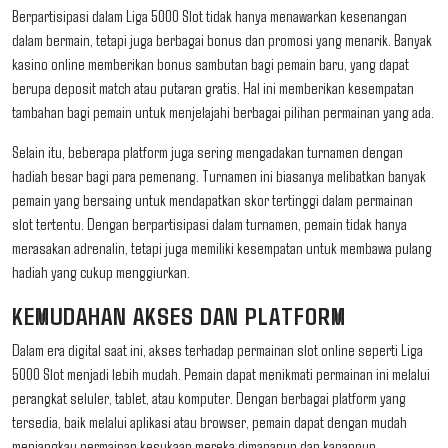
Berpartisipasi dalam Liga 5000 Slot tidak hanya menawarkan kesenangan
dalam bermain, tetapi juga berbagai bonus dan promosi yang menarik. Banyak
kasino online memberikan bonus sambutan bagi pemain baru, yang dapat
berupa deposit match atau putaran gratis. Hal ini memberikan kesempatan
tambahan bagi pemain untuk menjelajahi berbagai pilihan permainan yang ada.
Selain itu, beberapa platform juga sering mengadakan turnamen dengan
hadiah besar bagi para pemenang. Turnamen ini biasanya melibatkan banyak
pemain yang bersaing untuk mendapatkan skor tertinggi dalam permainan
slot tertentu. Dengan berpartisipasi dalam turnamen, pemain tidak hanya
merasakan adrenalin, tetapi juga memiliki kesempatan untuk membawa pulang
hadiah yang cukup menggiurkan.
KEMUDAHAN AKSES DAN PLATFORM
Dalam era digital saat ini, akses terhadap permainan slot online seperti Liga
5000 Slot menjadi lebih mudah. Pemain dapat menikmati permainan ini melalui
perangkat seluler, tablet, atau komputer. Dengan berbagai platform yang
tersedia, baik melalui aplikasi atau browser, pemain dapat dengan mudah
menjangkau permainan kesukaan mereka dimanapun dan kapanpun.