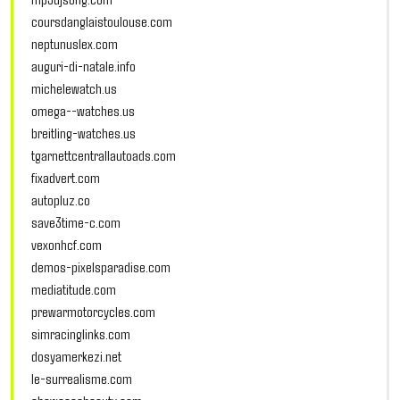
coursdanglaistoulouse.com
neptunuslex.com
auguri-di-natale.info
michelewatch.us
omega--watches.us
breitling-watches.us
tgarnettcentrallautoads.com
fixadvert.com
autopluz.co
save3time-c.com
vexonhcf.com
demos-pixelsparadise.com
mediatitude.com
prewarmotorcycles.com
simracinglinks.com
dosyamerkezi.net
le-surrealisme.com