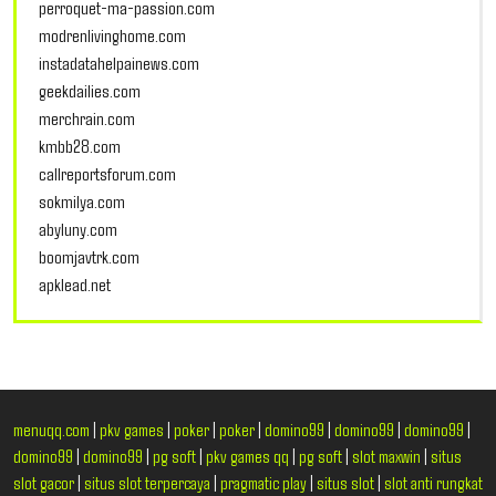
perroquet-ma-passion.com
modrenlivinghome.com
instadatahelpainews.com
geekdailies.com
merchrain.com
kmbb28.com
callreportsforum.com
sokmilya.com
abyluny.com
boomjavtrk.com
apklead.net
menuqq.com
|
pkv games
|
poker
|
poker
|
domino99
|
domino99
|
domino99
|
domino99
|
domino99
|
pg soft
|
pkv games qq
|
pg soft
|
slot maxwin
|
situs
slot gacor
|
situs slot terpercaya
|
pragmatic play
|
situs slot
|
slot anti rungkat