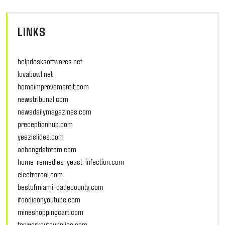
LINKS
helpdesksoftwares.net
lovabowl.net
homeimprovementit.com
newstribunal.com
newsdailymagazines.com
preceptionhub.com
yeezislides.com
aobongdatotem.com
home-remedies-yeast-infection.com
electroreal.com
bestofmiami-dadecounty.com
ifoodieonyoutube.com
mineshoppingcart.com
topworkoutsupplies.com