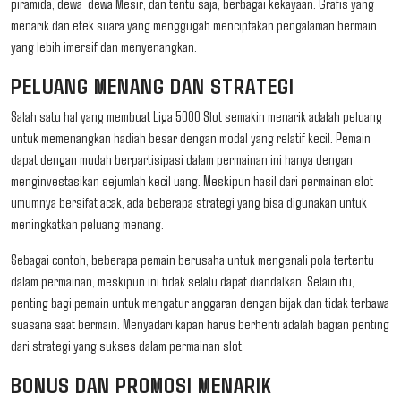
piramida, dewa-dewa Mesir, dan tentu saja, berbagai kekayaan. Grafis yang
menarik dan efek suara yang menggugah menciptakan pengalaman bermain
yang lebih imersif dan menyenangkan.
PELUANG MENANG DAN STRATEGI
Salah satu hal yang membuat Liga 5000 Slot semakin menarik adalah peluang
untuk memenangkan hadiah besar dengan modal yang relatif kecil. Pemain
dapat dengan mudah berpartisipasi dalam permainan ini hanya dengan
menginvestasikan sejumlah kecil uang. Meskipun hasil dari permainan slot
umumnya bersifat acak, ada beberapa strategi yang bisa digunakan untuk
meningkatkan peluang menang.
Sebagai contoh, beberapa pemain berusaha untuk mengenali pola tertentu
dalam permainan, meskipun ini tidak selalu dapat diandalkan. Selain itu,
penting bagi pemain untuk mengatur anggaran dengan bijak dan tidak terbawa
suasana saat bermain. Menyadari kapan harus berhenti adalah bagian penting
dari strategi yang sukses dalam permainan slot.
BONUS DAN PROMOSI MENARIK