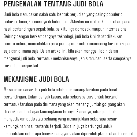
PENGENALAN TENTANG JUDI BOLA
Judi bola merupakan salah satu bentuk perjudian yang paling populer di
seluruh dunia, khususnya di Indonesia. Aktivitas ini melibatkan taruhan pada
hasil pertandingan sepak bola, baik itu liga domestik maupun internasional.
Seiring dengan berkembangnya teknologi, judi bola kini dapat dilakukan
secara online, memudahkan para penggemar untuk memasang taruhan kapan
saja dan di mana saja. Dalam artikel ini, kita akan menggali lebih dalam
mengenai judi bola, termasuk mekanismenya, jenis taruhan, serta dampaknya
terhadap masyarakat.
MEKANISME JUDI BOLA
Mekanisme dasar dari judi bola adalah memasang taruhan pada hasil
pertandingan. Dalam banyak kasus, ada beberapa cara untuk bertaruh,
termasuk taruhan pada tim mana yang akan menang, jumlah gol yang akan
dicetak, dan berbagai kemungkinan lainnya. Biasanya, situs judi bola
menyediakan odds atau peluang yang menunjukkan seberapa besar
kemungkinan hasil tertentu terjadi. Odds ini juga berfungsi untuk
menentukan seberapa banyak uang yang akan diperoleh jika taruhan tersebut