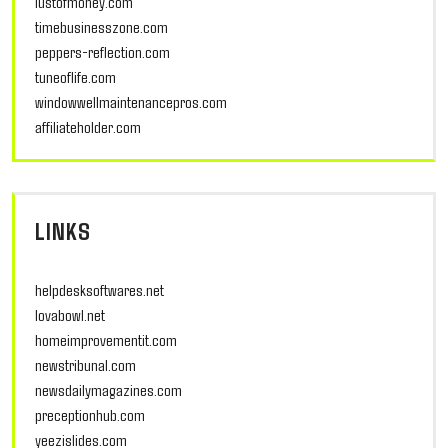
lustofmoney.com
timebusinesszone.com
peppers-reflection.com
tuneoflife.com
windowwellmaintenancepros.com
affiliateholder.com
LINKS
helpdesksoftwares.net
lovabowl.net
homeimprovementit.com
newstribunal.com
newsdailymagazines.com
preceptionhub.com
yeezislides.com