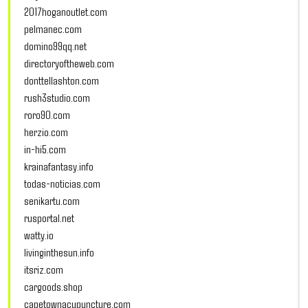
2017hoganoutlet.com
pelmanec.com
domino99qq.net
directoryoftheweb.com
donttellashton.com
rush3studio.com
roro90.com
herzio.com
in-hi5.com
krainafantasy.info
todas-noticias.com
senikartu.com
rusportal.net
watty.io
livinginthesun.info
itsriz.com
cargoods.shop
capetownacupuncture.com