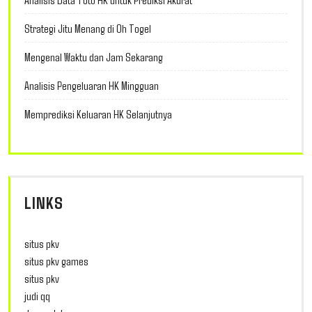
Strategi Jitu Menang di Oh Togel
Mengenal Waktu dan Jam Sekarang
Analisis Pengeluaran HK Mingguan
Memprediksi Keluaran HK Selanjutnya
LINKS
situs pkv
situs pkv games
situs pkv
judi qq