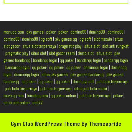
menuqq.com
|
pkv games
|
poker
|
poker
|
domino99
|
domino99
|
domino99
|
domino99
|
domino99
|
pg soft
|
pkv games qq
|
pg soft
|
slot maxwin
|
situs
slot gacor
|
situs slot terpercaya
|
pragmatic play
|
situs slot
|
slot anti rungkat
|
pragmatic play
|
situs slot
|
slot gacor resmi
|
demo slot
|
situs slot
|
pkv
games bandarqq
|
bandarqq login
|
qq poker
|
bandarqq login
|
bandarqq login
|
bandarqq login
|
qq poker
|
qq poker
|
qq poker
|
dominoqq login
|
dominoqq
login
|
dominoqq login
|
situs pkv games
|
pkv games bandarqq
|
pkv games
bandarqq
|
qq poker
|
qq poker
|
qq poker
|
demo pg soft
|
judi bola terpercaya
|
judi bola terpercaya
|
judi bola terpercaya
|
situs judi bola resmi
|
murniqq.com
|
hematqq.com
|
qq poker online
|
judi bola terpercaya
|
poker
|
situs slot online
|
slot77
Gym Club WordPress Theme By Themespride