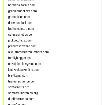
heraldcalifornia.com
graphicmonkeys.com
gamepixies.com
drawneastart.com
fasthokislot88.com
safecasinotips.com
jackpotchips.com
proelitesoftware.com
allcustomercarenumbers.com
familyblogger.xyz
chrisjohnslawgroup.com
klub-vulcan-online.com
breitkamp.com
tripleyresidence.com
softtorrents.org
somosvulnerables.org
duatloterrassa.com
pamufon.com