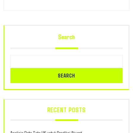
Search
SEARCH
RECENT POSTS
Analisis Data Toto HK untuk Prediksi Akurat