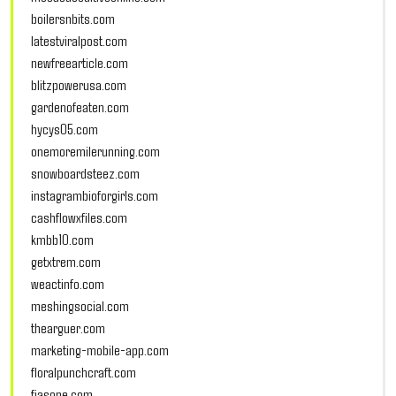
boilersnbits.com
latestviralpost.com
newfreearticle.com
blitzpowerusa.com
gardenofeaten.com
hycys05.com
onemoremilerunning.com
snowboardsteez.com
instagrambioforgirls.com
cashflowxfiles.com
kmbb10.com
getxtrem.com
weactinfo.com
meshingsocial.com
thearguer.com
marketing-mobile-app.com
floralpunchcraft.com
fiasone.com