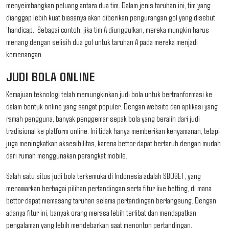
menyeimbangkan peluang antara dua tim. Dalam jenis taruhan ini, tim yang
dianggap lebih kuat biasanya akan diberikan pengurangan gol yang disebut
‘handicap.’ Sebagai contoh, jika tim A diunggulkan, mereka mungkin harus
menang dengan selisih dua gol untuk taruhan A pada mereka menjadi
kemenangan.
JUDI BOLA ONLINE
Kemajuan teknologi telah memungkinkan judi bola untuk bertranformasi ke
dalam bentuk online yang sangat populer. Dengan website dan aplikasi yang
ramah pengguna, banyak penggemar sepak bola yang beralih dari judi
tradisional ke platform online. Ini tidak hanya memberikan kenyamanan, tetapi
juga meningkatkan aksesibilitas, karena bettor dapat bertaruh dengan mudah
dari rumah menggunakan perangkat mobile.
Salah satu situs judi bola terkemuka di Indonesia adalah SBOBET, yang
menawarkan berbagai pilihan pertandingan serta fitur live betting, di mana
bettor dapat memasang taruhan selama pertandingan berlangsung. Dengan
adanya fitur ini, banyak orang merasa lebih terlibat dan mendapatkan
pengalaman yang lebih mendebarkan saat menonton pertandingan.