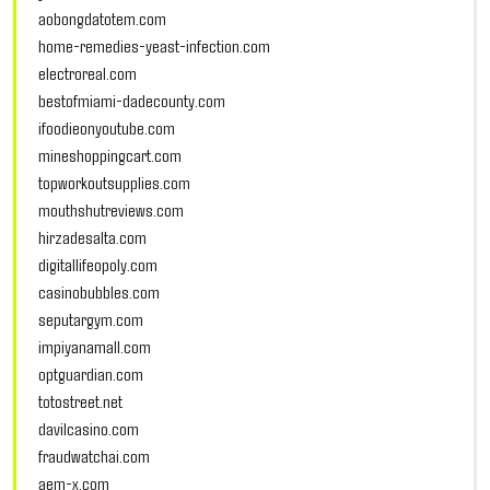
aobongdatotem.com
home-remedies-yeast-infection.com
electroreal.com
bestofmiami-dadecounty.com
ifoodieonyoutube.com
mineshoppingcart.com
topworkoutsupplies.com
mouthshutreviews.com
hirzadesalta.com
digitallifeopoly.com
casinobubbles.com
seputargym.com
impiyanamall.com
optguardian.com
totostreet.net
davilcasino.com
fraudwatchai.com
aem-x.com