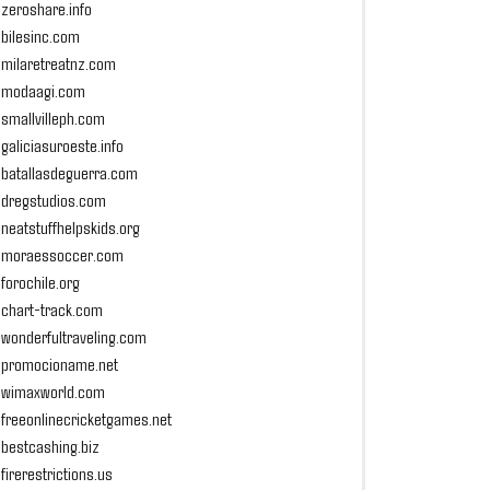
zeroshare.info
bilesinc.com
milaretreatnz.com
modaagi.com
smallvilleph.com
galiciasuroeste.info
batallasdeguerra.com
dregstudios.com
neatstuffhelpskids.org
moraessoccer.com
forochile.org
chart-track.com
wonderfultraveling.com
promocioname.net
wimaxworld.com
freeonlinecricketgames.net
bestcashing.biz
firerestrictions.us