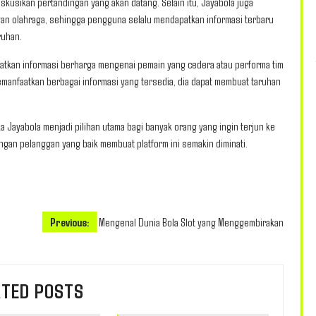
iskusikan pertandingan yang akan datang. Selain itu, Jayabola juga
an olahraga, sehingga pengguna selalu mendapatkan informasi terbaru
ruhan.
apatkan informasi berharga mengenai pemain yang cedera atau performa tim
anfaatkan berbagai informasi yang tersedia, dia dapat membuat taruhan
a Jayabola menjadi pilihan utama bagi banyak orang yang ingin terjun ke
gan pelanggan yang baik membuat platform ini semakin diminati.
Previous:
Mengenal Dunia Bola Slot yang Menggembirakan
ATED POSTS