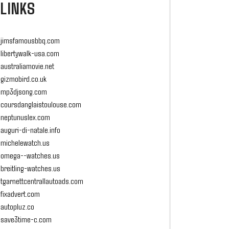
LINKS
jimsfamousbbq.com
libertywalk-usa.com
australiamovie.net
gizmobird.co.uk
mp3djsong.com
coursdanglaistoulouse.com
neptunuslex.com
auguri-di-natale.info
michelewatch.us
omega--watches.us
breitling-watches.us
tgarnettcentrallautoads.com
fixadvert.com
autopluz.co
save3time-c.com