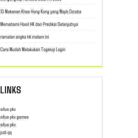
10 Makanan Khas Hong Kong yang Wajib Dicoba
Memahami Hasil HK dan Prediksi Selanjutnya
ramalan angka hk malam ini
Cara Mudah Melakukan Togelup Login
LINKS
situs pkv
situs pkv games
situs pkv
judi qq