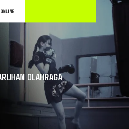
 ONLINE
TARUHAN OLAHRAGA