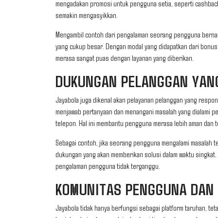
mengadakan promosi untuk pengguna setia, seperti cashbac
semakin mengasyikkan.
Mengambil contoh dari pengalaman seorang pengguna bernama
yang cukup besar. Dengan modal yang didapatkan dari bonus
merasa sangat puas dengan layanan yang diberikan.
DUKUNGAN PELANGGAN YAN
Jayabola juga dikenal akan pelayanan pelanggan yang respon
menjawab pertanyaan dan menangani masalah yang dialami peng
telepon. Hal ini membantu pengguna merasa lebih aman dan te
Sebagai contoh, jika seorang pengguna mengalami masalah t
dukungan yang akan memberikan solusi dalam waktu singkat.
pengalaman pengguna tidak terganggu.
KOMUNITAS PENGGUNA DAN 
Jayabola tidak hanya berfungsi sebagai platform taruhan, tet