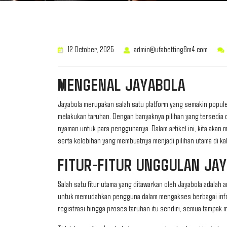
12 October, 2025
admin@ufabetting8m4.com
MENGENAL JAYABOLA
Jayabola merupakan salah satu platform yang semakin populer
melakukan taruhan. Dengan banyaknya pilihan yang tersedia d
nyaman untuk para penggunanya. Dalam artikel ini, kita akan 
serta kelebihan yang membuatnya menjadi pilihan utama di ka
FITUR-FITUR UNGGULAN JA
Salah satu fitur utama yang ditawarkan oleh Jayabola adalah 
untuk memudahkan pengguna dalam mengakses berbagai infor
registrasi hingga proses taruhan itu sendiri, semua tampak