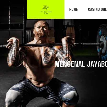
Skip
to
HOME
CASINO ONL
content
MENGENAL JAYABO