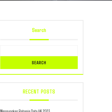
Search
SEARCH
RECENT POSTS
Mengungkap Rahasia Data HK 2023