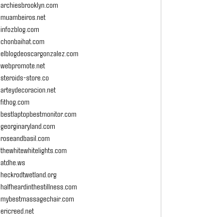
archiesbrooklyn.com
muambeiros.net
infozblog.com
chonbaihat.com
elblogdeoscargonzalez.com
webpromote.net
steroids-store.co
arteydecoracion.net
fithog.com
bestlaptopbestmonitor.com
georginaryland.com
roseandbasil.com
thewhitewhitelights.com
atdhe.ws
heckrodtwetland.org
halfheardinthestillness.com
mybestmassagechair.com
ericreed.net