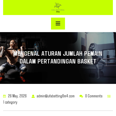
Skip
to
content
Open
Button
MENGENAL ATURAN JUMLAH PEMAIN
DALAM PERTANDINGAN BASKET
26 May, 2026
admin@ufabetting8m4.com
0 Comments
1 category