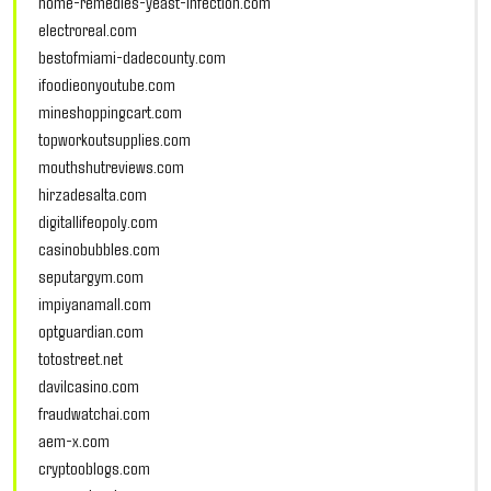
home-remedies-yeast-infection.com
electroreal.com
bestofmiami-dadecounty.com
ifoodieonyoutube.com
mineshoppingcart.com
topworkoutsupplies.com
mouthshutreviews.com
hirzadesalta.com
digitallifeopoly.com
casinobubbles.com
seputargym.com
impiyanamall.com
optguardian.com
totostreet.net
davilcasino.com
fraudwatchai.com
aem-x.com
cryptooblogs.com