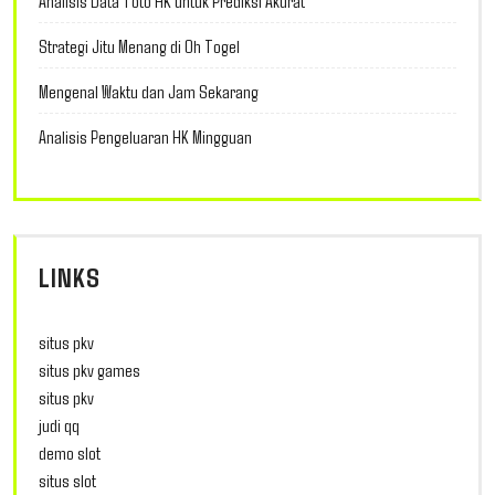
Analisis Data Toto HK untuk Prediksi Akurat
Strategi Jitu Menang di Oh Togel
Mengenal Waktu dan Jam Sekarang
Analisis Pengeluaran HK Mingguan
LINKS
situs pkv
situs pkv games
situs pkv
judi qq
demo slot
situs slot