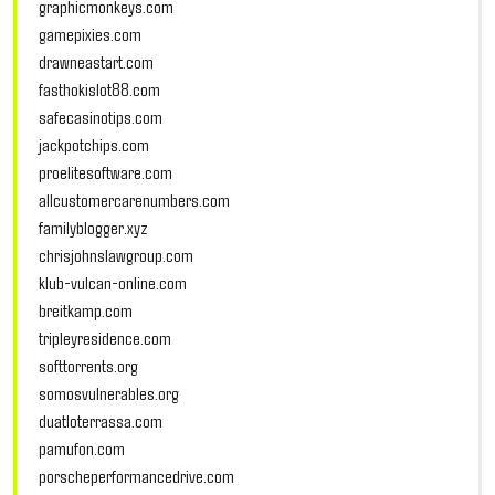
graphicmonkeys.com
gamepixies.com
drawneastart.com
fasthokislot88.com
safecasinotips.com
jackpotchips.com
proelitesoftware.com
allcustomercarenumbers.com
familyblogger.xyz
chrisjohnslawgroup.com
klub-vulcan-online.com
breitkamp.com
tripleyresidence.com
softtorrents.org
somosvulnerables.org
duatloterrassa.com
pamufon.com
porscheperformancedrive.com