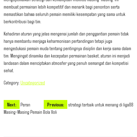
membuat permainan lebih kompetitif dan menarik bagi penonton serta
memastikan bahwa seluruh pemain memiliki kesempatan yang sama untuk
berkontribusi bagi tim.
Kehadiran aturan yang jelas mengenai jumlah dan penggantian pemain tidak
hanya membantu menjaga keharmonisan pertandingan tetapi juga
mengedukasi pemain muda tentang pentingnya disiplin dan kerja sama dalam
tim. Mengingat dinamika dan kecepatan permainan basket, aturan ini menjadi
landasan dalam menciptakan atmosfer yang penuh semangat dan kompetisi
sehat.
Category:
Uncategorized
POST
Next:
Peran
Previous:
strategi terbaik untuk menang di liga88
Masing-Masing Pemain Bola Voli
NAVIGATION