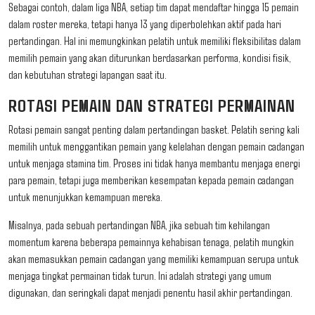
Sebagai contoh, dalam liga NBA, setiap tim dapat mendaftar hingga 15 pemain
dalam roster mereka, tetapi hanya 13 yang diperbolehkan aktif pada hari
pertandingan. Hal ini memungkinkan pelatih untuk memiliki fleksibilitas dalam
memilih pemain yang akan diturunkan berdasarkan performa, kondisi fisik,
dan kebutuhan strategi lapangan saat itu.
ROTASI PEMAIN DAN STRATEGI PERMAINAN
Rotasi pemain sangat penting dalam pertandingan basket. Pelatih sering kali
memilih untuk menggantikan pemain yang kelelahan dengan pemain cadangan
untuk menjaga stamina tim. Proses ini tidak hanya membantu menjaga energi
para pemain, tetapi juga memberikan kesempatan kepada pemain cadangan
untuk menunjukkan kemampuan mereka.
Misalnya, pada sebuah pertandingan NBA, jika sebuah tim kehilangan
momentum karena beberapa pemainnya kehabisan tenaga, pelatih mungkin
akan memasukkan pemain cadangan yang memiliki kemampuan serupa untuk
menjaga tingkat permainan tidak turun. Ini adalah strategi yang umum
digunakan, dan seringkali dapat menjadi penentu hasil akhir pertandingan.