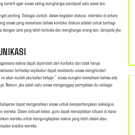
g berarti agar siswa saling menghargai pendapat satu sama lain.
at penting. Sebagai contoh, dalam kegiatan diskusi, interaksi di antara
ng siswa yang memahami bahwa konteks diskusi adalah untuk berbagi
dengan cara yang lebih terbuka dan menghargai orang lain, daripada jika
UNIKASI
bagaimana makna dapat diperoleh dari konteks dan tidak hanya
emahaman terhadap implikatur dapat membantu siswa menghindari
 ini akan mudah jika kalian belajar,” siswa mungkin memahami bahwa ada
a. Namun, jika salah satu siswa menganggap pernyataan itu sebagai
mbelajaran dapat mengarahkan siswa untuk mempertanyakan sekaligus
n mereka. Dalam sebuah kelas, guru dapat menciptakan situasi di mana
uhkan mereka untuk mengungkapkan makna yang lebih dalam atau
mpilan analitis mereka.