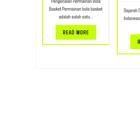
Pengenalan Permainan Bola
Basket Permainan bola basket
Sejarah O
adalah salah satu…
Indonesi
READ MORE