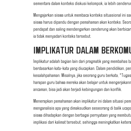
sementara dalam konteks diskusi kelompok, ia lebih cenderun
Mengajarkan siswa untuk membaca konteks situasional ini sang
siswa harus dipandu dengan pemahaman akan konteks. Seora
pendapat dan saling mendengarkan cenderung akan berbicara 
ia tidak menyadari konteks tersebut.
IMPLIKATUR DALAM BERKOM
Implikatur adalah bagian lain dari pragmatik yang membahas 
berdasarkan kata-kata yang diucapkan. Dalam pendidikan, p
kesalahpahaman. Misalnya, jika seorang guru berkata, “Tugas
harapan guru bahwa mereka akan belajar untuk mengerjakanny
ancaman, bisa jadi akan terjadi kebingungan dan konflik.
Menerapkan pemahaman akan implikatur ini dalam situasi pe
menganalisis apa yang dimaksudkan seseorang di balik ucapa
siswa dihadapkan dengan berbagai pernyataan yang membut
implikasi dari kalimat tersebut, sehingga meningkatkan ketera