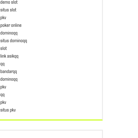
demo slot
situs slot
pkv
poker online
dominoqq
situs dominoqq
slot
link asikqq
qq
bandarqq
dominoqq
pkv
qq
pkv
situs pkv