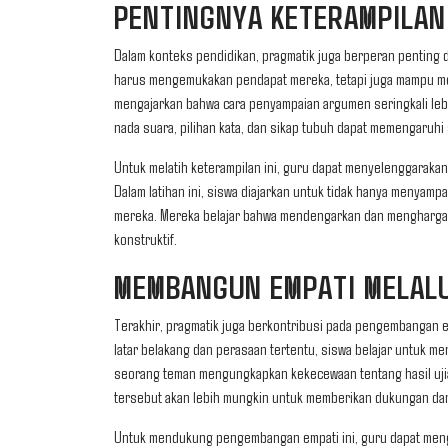
PENTINGNYA KETERAMPILA
Dalam konteks pendidikan, pragmatik juga berperan penting d
harus mengemukakan pendapat mereka, tetapi juga mampu me
mengajarkan bahwa cara penyampaian argumen seringkali lebih
nada suara, pilihan kata, dan sikap tubuh dapat memengaruhi 
Untuk melatih keterampilan ini, guru dapat menyelenggarak
Dalam latihan ini, siswa diajarkan untuk tidak hanya menyam
mereka. Mereka belajar bahwa mendengarkan dan menghargai 
konstruktif.
MEMBANGUN EMPATI MELALU
Terakhir, pragmatik juga berkontribusi pada pengembangan e
latar belakang dan perasaan tertentu, siswa belajar untuk men
seorang teman mengungkapkan kekecewaan tentang hasil ujia
tersebut akan lebih mungkin untuk memberikan dukungan dan
Untuk mendukung pengembangan empati ini, guru dapat mengg