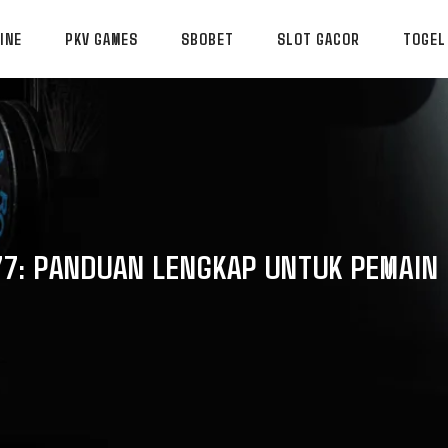
INE
PKV GAMES
SBOBET
SLOT GACOR
TOGEL
7: PANDUAN LENGKAP UNTUK PEMAIN