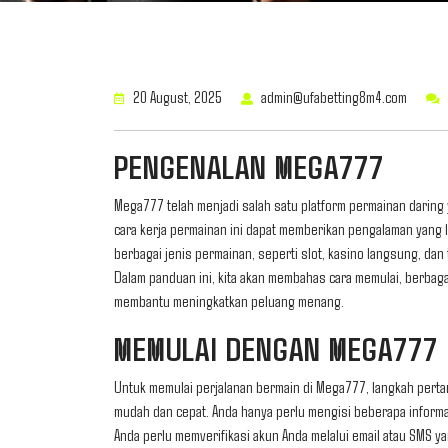
20 August, 2025
admin@ufabetting8m4.com
PENGENALAN MEGA777
Mega777 telah menjadi salah satu platform permainan daring
cara kerja permainan ini dapat memberikan pengalaman yang
berbagai jenis permainan, seperti slot, kasino langsung, da
Dalam panduan ini, kita akan membahas cara memulai, berbaga
membantu meningkatkan peluang menang.
MEMULAI DENGAN MEGA777
Untuk memulai perjalanan bermain di Mega777, langkah perta
mudah dan cepat. Anda hanya perlu mengisi beberapa informas
Anda perlu memverifikasi akun Anda melalui email atau SMS y