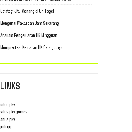
Strategi Jitu Menang di Oh Togel
Mengenal Waktu dan Jam Sekarang
Analisis Pengeluaran HK Mingguan
Memprediksi Keluaran HK Selanjutnya
LINKS
situs pkv
situs pkv games
situs pkv
judi qq