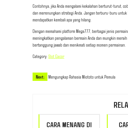
Contohnya, jika Anda mengalami kekalahan berturut-turut, co
dan merenungkan strategi Anda. Jangan terburu-buru untuk
mendapatkan kembali apa yang hilang.
Dengan memahami platform Mega777, berbagai jenis permainan
meningkatkan pengalaman bermain Anda dan mungkin meraih s
bertanggung jawab dan menikmati setiap momen permainan.
Category:
Slot Gacor
POST
Next:
Mengungkap Rahasia Miototo untuk Pemula
NAVIGATION
REL
CARA MENANG DI
CA