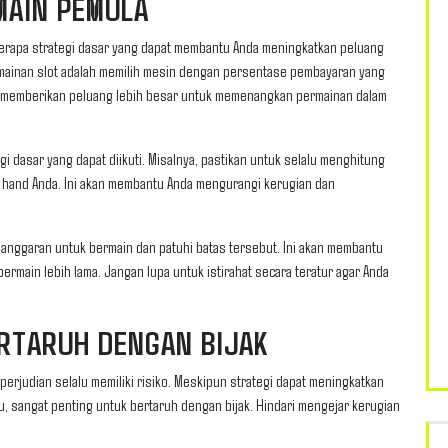
MAIN PEMULA
erapa strategi dasar yang dapat membantu Anda meningkatkan peluang
mainan slot adalah memilih mesin dengan persentase pembayaran yang
ggi memberikan peluang lebih besar untuk memenangkan permainan dalam
gi dasar yang dapat diikuti. Misalnya, pastikan untuk selalu menghitung
l hand Anda. Ini akan membantu Anda mengurangi kerugian dan
n anggaran untuk bermain dan patuhi batas tersebut. Ini akan membantu
rmain lebih lama. Jangan lupa untuk istirahat secara teratur agar Anda
ERTARUH DENGAN BIJAK
 perjudian selalu memiliki risiko. Meskipun strategi dapat meningkatkan
u, sangat penting untuk bertaruh dengan bijak. Hindari mengejar kerugian