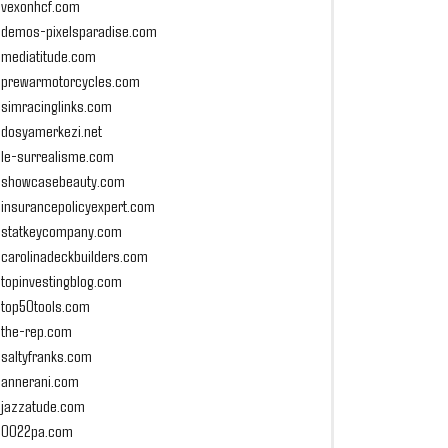
vexonhcf.com
demos-pixelsparadise.com
mediatitude.com
prewarmotorcycles.com
simracinglinks.com
dosyamerkezi.net
le-surrealisme.com
showcasebeauty.com
insurancepolicyexpert.com
statkeycompany.com
carolinadeckbuilders.com
topinvestingblog.com
top50tools.com
the-rep.com
saltyfranks.com
annerani.com
jazzatude.com
0022pa.com