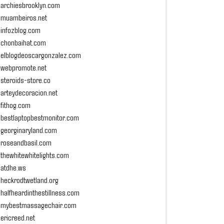
archiesbrooklyn.com
muambeiros.net
infozblog.com
chonbaihat.com
elblogdeoscargonzalez.com
webpromote.net
steroids-store.co
arteydecoracion.net
fithog.com
bestlaptopbestmonitor.com
georginaryland.com
roseandbasil.com
thewhitewhitelights.com
atdhe.ws
heckrodtwetland.org
halfheardinthestillness.com
mybestmassagechair.com
ericreed.net