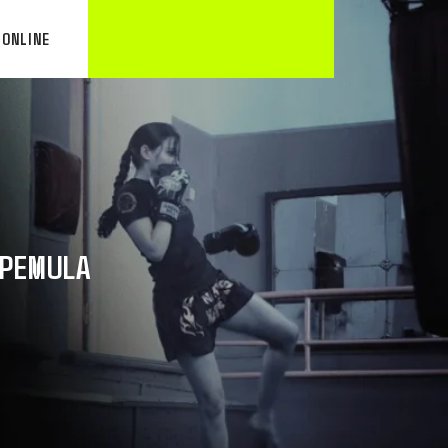
 ONLINE
 PEMULA