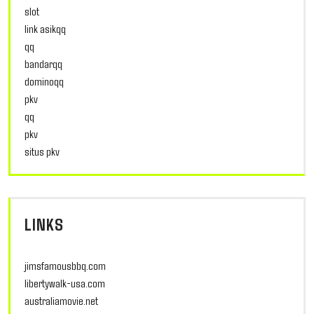
slot
link asikqq
qq
bandarqq
dominoqq
pkv
qq
pkv
situs pkv
LINKS
jimsfamousbbq.com
libertywalk-usa.com
australiamovie.net