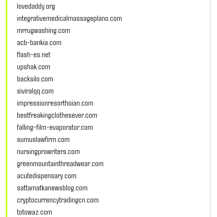
lovedaddy.org
integrativemedicalmassageplano.com
mrrugwashing.com
acb-bankia.com
flash-es.net
upshak.com
backsilo.com
siviralqq.com
impressionresorthoian.com
bestfreakingclothesever.com
falling-film-evaporator.com
sumuslawfirm.com
nursingprowriters.com
greenmountainthreadwear.com
acutedispensary.com
sattamatkanewsblog.com
cryptocurrencytradingcn.com
totowaz.com