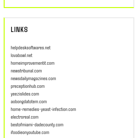
LINKS
helpdesksoftwares.net
lovabowl.net
homeimprovementit.com
newstribunal.com
newsdailymagazines.com
preceptionhub.com
yeezislides.com
aobongdatotem.com
home-remedies-yeast-infection.com
electroreal.com
bestofmiami-dadecounty.com
ifoodieonyoutube.com