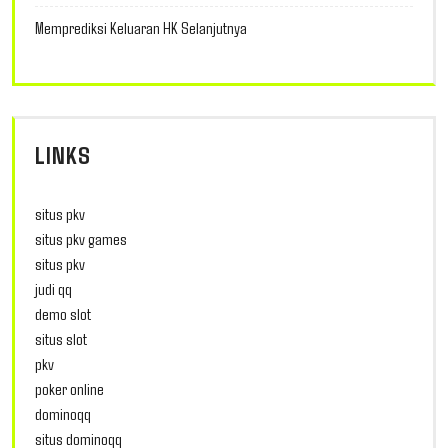
Memprediksi Keluaran HK Selanjutnya
LINKS
situs pkv
situs pkv games
situs pkv
judi qq
demo slot
situs slot
pkv
poker online
dominoqq
situs dominoqq