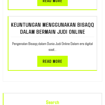
READ MORE
KEUNTUNGAN MENGGUNAKAN BISAQQ
DALAM BERMAIN JUDI ONLINE
Pengenalan Bisaqq dalam Dunia Judi Online Dalam era digital
saat…
READ MORE
Search