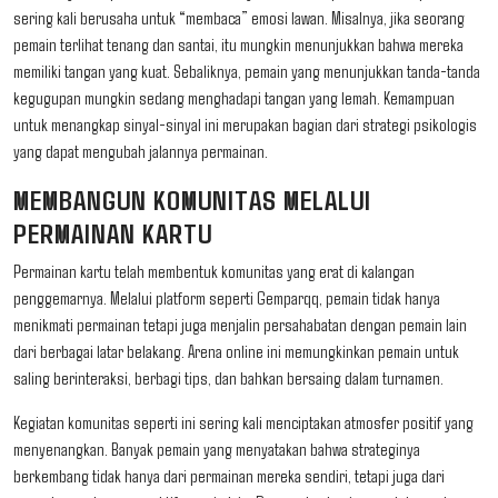
sering kali berusaha untuk “membaca” emosi lawan. Misalnya, jika seorang
pemain terlihat tenang dan santai, itu mungkin menunjukkan bahwa mereka
memiliki tangan yang kuat. Sebaliknya, pemain yang menunjukkan tanda-tanda
kegugupan mungkin sedang menghadapi tangan yang lemah. Kemampuan
untuk menangkap sinyal-sinyal ini merupakan bagian dari strategi psikologis
yang dapat mengubah jalannya permainan.
MEMBANGUN KOMUNITAS MELALUI
PERMAINAN KARTU
Permainan kartu telah membentuk komunitas yang erat di kalangan
penggemarnya. Melalui platform seperti Gemparqq, pemain tidak hanya
menikmati permainan tetapi juga menjalin persahabatan dengan pemain lain
dari berbagai latar belakang. Arena online ini memungkinkan pemain untuk
saling berinteraksi, berbagi tips, dan bahkan bersaing dalam turnamen.
Kegiatan komunitas seperti ini sering kali menciptakan atmosfer positif yang
menyenangkan. Banyak pemain yang menyatakan bahwa strateginya
berkembang tidak hanya dari permainan mereka sendiri, tetapi juga dari