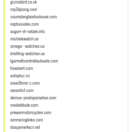
gizmobird.co.uk
mp3djsong.com
coursdanglaistoulouse.com
neptunuslex.com
auguri-di-natale.info
michelewatch.us
omega--watches.us
breitling-watches.us
tgarnettcentrallautoads.com
fixadvert.com
autopluz.co
save3time-c.com
vexonhcf.com
demos-pixelsparadise.com
mediatitude.com
prewarmotorcycles.com
simracinglinks.com
dosyamerkezi.net