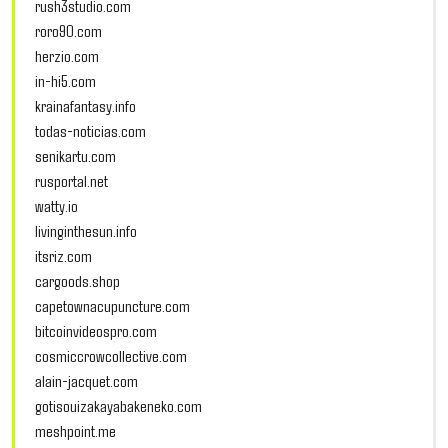
rush3studio.com
roro90.com
herzio.com
in-hi5.com
krainafantasy.info
todas-noticias.com
senikartu.com
rusportal.net
watty.io
livinginthesun.info
itsriz.com
cargoods.shop
capetownacupuncture.com
bitcoinvideospro.com
cosmiccrowcollective.com
alain-jacquet.com
gotisouizakayabakeneko.com
meshpoint.me