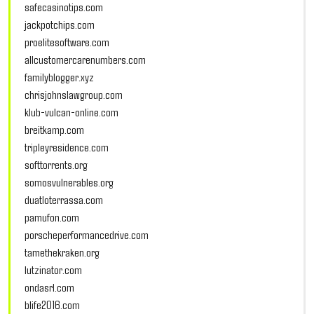
safecasinotips.com
jackpotchips.com
proelitesoftware.com
allcustomercarenumbers.com
familyblogger.xyz
chrisjohnslawgroup.com
klub-vulcan-online.com
breitkamp.com
tripleyresidence.com
softtorrents.org
somosvulnerables.org
duatloterrassa.com
pamufon.com
porscheperformancedrive.com
tamethekraken.org
lutzinator.com
ondasrl.com
blife2016.com