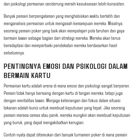
dan psikologi permainan cenderung meraih kesuksesan lebih konsisten.
Banyak pemain berpengalaman yang menghabiskan waktu berlatih dan
menganalisis permainan untuk mengasah kemampuan mereka. Misalnya,
seorang pemain poker yang baik akan mempelajari pola taruhan dan gaya
bermain lawan sebagai bagian dari strategi mereka. Mereka akan terus
beradaptasi dan memperbaiki pendekatan mereka berdasarkan hasil
sebelumnya.
PENTINGNYA EMOSI DAN PSIKOLOGI DALAM
BERMAIN KARTU
Permainan kartu adalah arena di mana emosi dan psikologi sangat berperan.
Pemain tidak hanya bersaing dengan kartu di tangan mereka, tetapi juga
dengan mentalitas lawan. Menjaga ketenangan dan fokus dalam situasi
tekanan adalah kunci untuk membuat keputusan yang tepat. Jika seorang
pemain merasa cemas atau panik, mereka mungkin akan membuat keputusan
yang buruk, yang dapat mengakibatkan kerugian.
Contoh nyata dapat ditemukan dari banyak turnamen poker di mana pemain