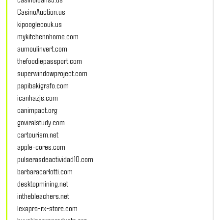
CasinoAuction.us
kipooglecouk.us
mykitchennhome.com
aumoulinvert.com
thefoodiepassport.com
superwindowproject.com
papibakigrafo.com
icanhazjs.com
canimpact.org
goviralstudy.com
cartourism.net
apple-cores.com
pulserasdeactividad10.com
barbaracarlotti.com
desktopmining.net
inthebleachers.net
lexapro-rx-store.com