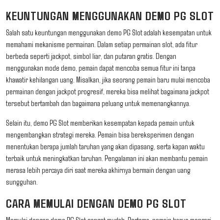
KEUNTUNGAN MENGGUNAKAN DEMO PG SLOT
Salah satu keuntungan menggunakan demo PG Slot adalah kesempatan untuk
memahami mekanisme permainan. Dalam setiap permainan slot, ada fitur
berbeda seperti jackpot, simbol liar, dan putaran gratis. Dengan
menggunakan mode demo, pemain dapat mencoba semua fitur ini tanpa
khawatir kehilangan uang. Misalkan, jika seorang pemain baru mulai mencoba
permainan dengan jackpot progresif, mereka bisa melihat bagaimana jackpot
tersebut bertambah dan bagaimana peluang untuk memenangkannya.
Selain itu, demo PG Slot memberikan kesempatan kepada pemain untuk
mengembangkan strategi mereka. Pemain bisa bereksperimen dengan
menentukan berapa jumlah taruhan yang akan dipasang, serta kapan waktu
terbaik untuk meningkatkan taruhan. Pengalaman ini akan membantu pemain
merasa lebih percaya diri saat mereka akhirnya bermain dengan uang
sungguhan.
CARA MEMULAI DENGAN DEMO PG SLOT
Memulai dengan demo PG Slot sangat mudah. Pertama, pemain harus mencari