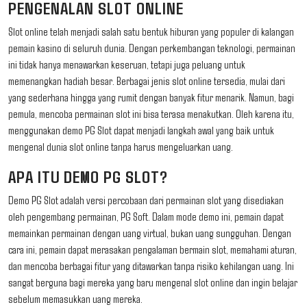
PENGENALAN SLOT ONLINE
Slot online telah menjadi salah satu bentuk hiburan yang populer di kalangan
pemain kasino di seluruh dunia. Dengan perkembangan teknologi, permainan
ini tidak hanya menawarkan keseruan, tetapi juga peluang untuk
memenangkan hadiah besar. Berbagai jenis slot online tersedia, mulai dari
yang sederhana hingga yang rumit dengan banyak fitur menarik. Namun, bagi
pemula, mencoba permainan slot ini bisa terasa menakutkan. Oleh karena itu,
menggunakan demo PG Slot dapat menjadi langkah awal yang baik untuk
mengenal dunia slot online tanpa harus mengeluarkan uang.
APA ITU DEMO PG SLOT?
Demo PG Slot adalah versi percobaan dari permainan slot yang disediakan
oleh pengembang permainan, PG Soft. Dalam mode demo ini, pemain dapat
memainkan permainan dengan uang virtual, bukan uang sungguhan. Dengan
cara ini, pemain dapat merasakan pengalaman bermain slot, memahami aturan,
dan mencoba berbagai fitur yang ditawarkan tanpa risiko kehilangan uang. Ini
sangat berguna bagi mereka yang baru mengenal slot online dan ingin belajar
sebelum memasukkan uang mereka.