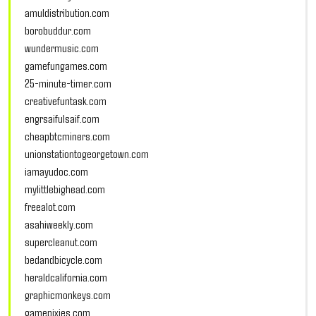
amuldistribution.com
borobuddur.com
wundermusic.com
gamefungames.com
25-minute-timer.com
creativefuntask.com
engrsaifulsaif.com
cheapbtcminers.com
unionstationtogeorgetown.com
iamayudoc.com
mylittlebighead.com
freealot.com
asahiweekly.com
supercleanut.com
bedandbicycle.com
heraldcalifornia.com
graphicmonkeys.com
gamepixies.com