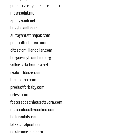
gotisouizakayabakeneko.com
meshpoint.me
spongebob.net
busyboxintl.com
auttayanratchapak.com
postcoffeebarva.com
elteatromilliondollar.com
burgerkingfranchise.org
vallarpadathamma.net
realworldsize.com
teknolama.com
productforbaby.com
orb-z.com
fosterscoachhousetavern.com
mesasdecultivoonline.com
boilersnbits.com
latestviralpost.com
newfreearticle.com