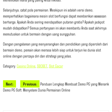
Selanjutnya, catat pola permainan. Meskipun ini adalah versi demo,
memperhatikan bagaimana mesin slot berfungsi dapat memberikan wawasan
berharga. Apakah Anda sering mendapatkan putaran gratis? Apakah jackpot
mudah didapatkan? Semua pertanyaan ini akan membantu Anda saat akhirnya
memutuskan untuk bermain dengan uang sungguhan.
Dengan pengalaman yang menyenangkan dan pendidikan yang diperoleh dari
bermain demo, pemain akan merasa lebih siap untuk terjun ke dunia slot
online dengan percaya diri dan strategi yang jelas.
Category:
Casino Online
,
SBOBET
,
Slot Gacor
POST
Next:
Previous:
Panduan Lengkap Membuat Demo PG yang Menarik
Demo PG Soft: Menyelami Dunia Permainan Online
NAVIGATION