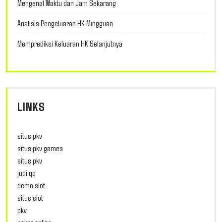
Mengenal Waktu dan Jam Sekarang
Analisis Pengeluaran HK Mingguan
Memprediksi Keluaran HK Selanjutnya
LINKS
situs pkv
situs pkv games
situs pkv
judi qq
demo slot
situs slot
pkv