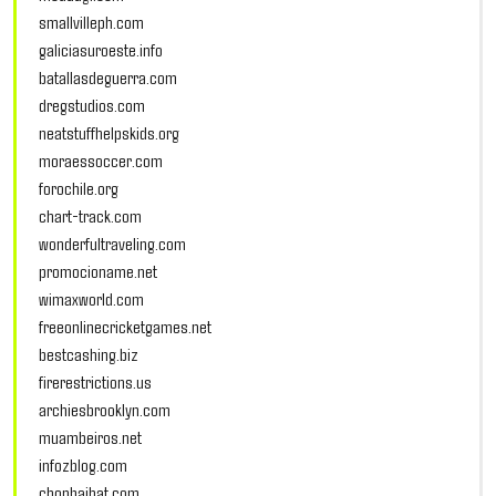
smallvilleph.com
galiciasuroeste.info
batallasdeguerra.com
dregstudios.com
neatstuffhelpskids.org
moraessoccer.com
forochile.org
chart-track.com
wonderfultraveling.com
promocioname.net
wimaxworld.com
freeonlinecricketgames.net
bestcashing.biz
firerestrictions.us
archiesbrooklyn.com
muambeiros.net
infozblog.com
chonbaihat.com