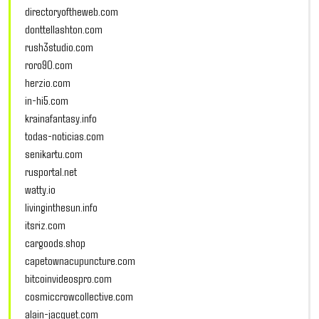
directoryoftheweb.com
donttellashton.com
rush3studio.com
roro90.com
herzio.com
in-hi5.com
krainafantasy.info
todas-noticias.com
senikartu.com
rusportal.net
watty.io
livinginthesun.info
itsriz.com
cargoods.shop
capetownacupuncture.com
bitcoinvideospro.com
cosmiccrowcollective.com
alain-jacquet.com