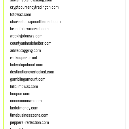
cryptocurrencytradingcn.com
totowaz.com
charlestonwipesettlement.com
brandfollowmarket.com
weeklyjobnews.com
countyanimalshelter.com
adwebtagging.com
ranksuperior.net
babystepahead.com
destinationoverlooked.com
gamblingamount.com
hillclimbwax.com
hnopse.com
occasionnews.com
lustofmoney.com
timebusinesszone.com
peppers-reflection.com