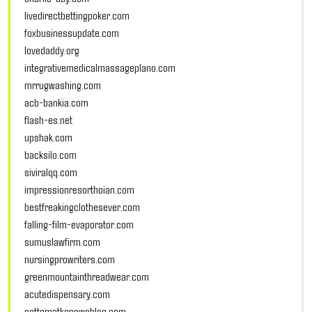
livedirectbettingpoker.com
foxbusinessupdate.com
lovedaddy.org
integrativemedicalmassageplano.com
mrrugwashing.com
acb-bankia.com
flash-es.net
upshak.com
backsilo.com
siviralqq.com
impressionresorthoian.com
bestfreakingclothesever.com
falling-film-evaporator.com
sumuslawfirm.com
nursingprowriters.com
greenmountainthreadwear.com
acutedispensary.com
sattamatkanewsblog.com