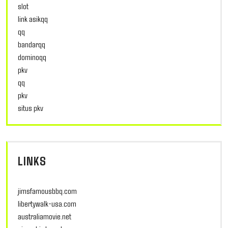
slot
link asikqq
qq
bandarqq
dominoqq
pkv
qq
pkv
situs pkv
LINKS
jimsfamousbbq.com
libertywalk-usa.com
australiamovie.net