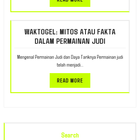
WAKTOGEL: MITOS ATAU FAKTA
DALAM PERMAINAN JUDI
Mengenal Permainan Judi dan Daya Tariknya Permainan judi
telah menjadi…
READ MORE
Search