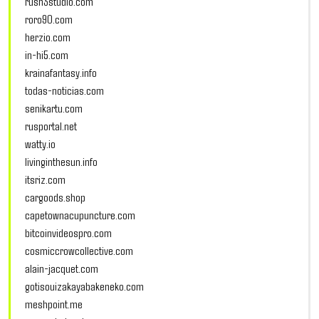
rush3studio.com
roro90.com
herzio.com
in-hi5.com
krainafantasy.info
todas-noticias.com
senikartu.com
rusportal.net
watty.io
livinginthesun.info
itsriz.com
cargoods.shop
capetownacupuncture.com
bitcoinvideospro.com
cosmiccrowcollective.com
alain-jacquet.com
gotisouizakayabakeneko.com
meshpoint.me