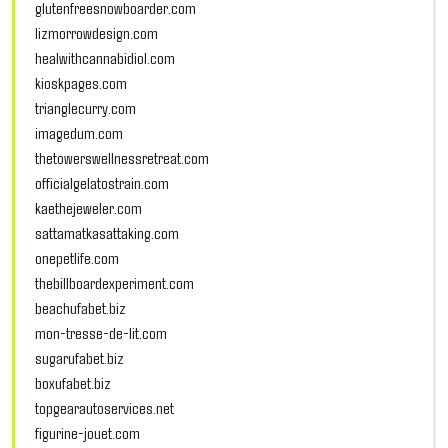
glutenfreesnowboarder.com
lizmorrowdesign.com
healwithcannabidiol.com
kioskpages.com
trianglecurry.com
imagedum.com
thetowerswellnessretreat.com
officialgelatostrain.com
kaethejeweler.com
sattamatkasattaking.com
onepetlife.com
thebillboardexperiment.com
beachufabet.biz
mon-tresse-de-lit.com
sugarufabet.biz
boxufabet.biz
topgearautoservices.net
figurine-jouet.com