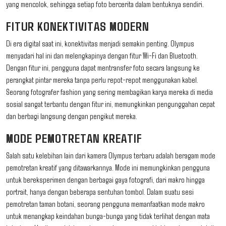
yang mencolok, sehingga setiap foto bercerita dalam bentuknya sendiri.
FITUR KONEKTIVITAS MODERN
Di era digital saat ini, konektivitas menjadi semakin penting. Olympus
menyadari hal ini dan melengkapinya dengan fitur Wi-Fi dan Bluetooth.
Dengan fitur ini, pengguna dapat mentransfer foto secara langsung ke
perangkat pintar mereka tanpa perlu repot-repot menggunakan kabel.
Seorang fotografer fashion yang sering membagikan karya mereka di media
sosial sangat terbantu dengan fitur ini, memungkinkan pengunggahan cepat
dan berbagi langsung dengan pengikut mereka.
MODE PEMOTRETAN KREATIF
Salah satu kelebihan lain dari kamera Olympus terbaru adalah beragam mode
pemotretan kreatif yang ditawarkannya. Mode ini memungkinkan pengguna
untuk bereksperimen dengan berbagai gaya fotografi, dari makro hingga
portrait, hanya dengan beberapa sentuhan tombol. Dalam suatu sesi
pemotretan taman botani, seorang pengguna memanfaatkan mode makro
untuk menangkap keindahan bunga-bunga yang tidak terlihat dengan mata