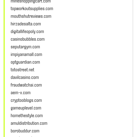
mineshoppingcart.com
topworkoutsupplies.com
mouthshutreviews.com
hirzadesalta.com
digitallifeopoly.com
casinobubbles.com
seputargym.com
impiyanamall.com
optguardian.com
totostreet.net
davilcasino.com
fraudwatchai.com
aem-x.com
cryptooblogs.com
gameuplevel.com
homethestyle.com
amuldistribution.com
borobuddur.com