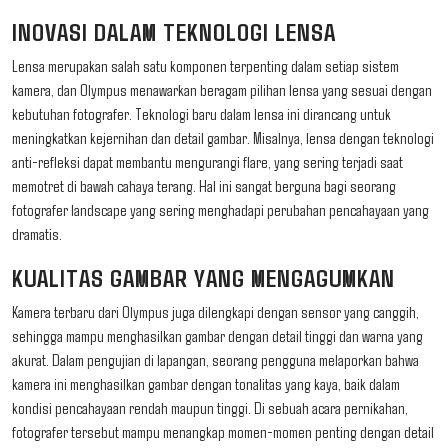
INOVASI DALAM TEKNOLOGI LENSA
Lensa merupakan salah satu komponen terpenting dalam setiap sistem
kamera, dan Olympus menawarkan beragam pilihan lensa yang sesuai dengan
kebutuhan fotografer. Teknologi baru dalam lensa ini dirancang untuk
meningkatkan kejernihan dan detail gambar. Misalnya, lensa dengan teknologi
anti-refleksi dapat membantu mengurangi flare, yang sering terjadi saat
memotret di bawah cahaya terang. Hal ini sangat berguna bagi seorang
fotografer landscape yang sering menghadapi perubahan pencahayaan yang
dramatis.
KUALITAS GAMBAR YANG MENGAGUMKAN
Kamera terbaru dari Olympus juga dilengkapi dengan sensor yang canggih,
sehingga mampu menghasilkan gambar dengan detail tinggi dan warna yang
akurat. Dalam pengujian di lapangan, seorang pengguna melaporkan bahwa
kamera ini menghasilkan gambar dengan tonalitas yang kaya, baik dalam
kondisi pencahayaan rendah maupun tinggi. Di sebuah acara pernikahan,
fotografer tersebut mampu menangkap momen-momen penting dengan detail