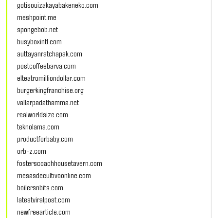
gotisouizakayabakeneko.com
meshpoint.me
spongebob.net
busyboxintl.com
auttayanratchapak.com
postcoffeebarva.com
elteatromilliondollar.com
burgerkingfranchise.org
vallarpadathamma.net
realworldsize.com
teknolama.com
productforbaby.com
orb-z.com
fosterscoachhousetavern.com
mesasdecultivoonline.com
boilersnbits.com
latestviralpost.com
newfreearticle.com