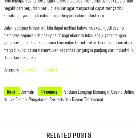
pembelanjaan yang bertanggung jawab. Edukasi mengenai dampak positif dan
negatif dari perjudian perlu dilakukan agar masyarakat dapat mengambil
keputusan yang bijak dalam berpartisipasi dalam industri ini.
Dalam selepas tulisan ini, kita dapat melihat bahwa meskipun judi casino
membawa sejumlah dampak positif bagi ekonomi lokal, ada juga tantangan
yang perlu dihadapi. Bagaimana komunitas berinteraksi dan merespons akan
menjadi kunci dalam menentukan keberhasilan jangka panjang dari industri ini
dalam konteks lokal.
Category:
Casino Online
,
Togel Online
POST
Next:
Bermain
Previous:
Panduan Lengkap Menang di Casino Online
di Live Casino: Pengalaman Berbeda dari Kasino Tradisional
NAVIGATION
RELATED POSTS