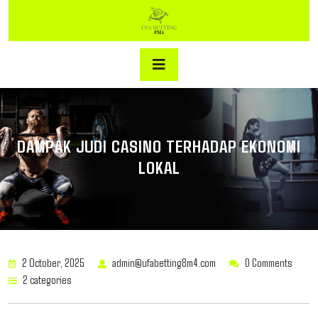
Skip
to
content
Open
Button
DAMPAK JUDI CASINO TERHADAP EKONOMI
LOKAL
2 October, 2025
admin@ufabetting8m4.com
0 Comments
2 categories