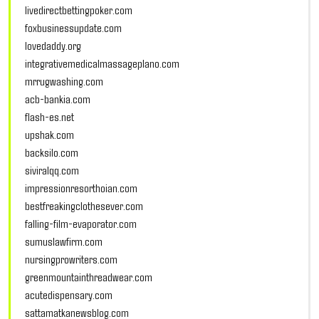
livedirectbettingpoker.com
foxbusinessupdate.com
lovedaddy.org
integrativemedicalmassageplano.com
mrrugwashing.com
acb-bankia.com
flash-es.net
upshak.com
backsilo.com
siviralqq.com
impressionresorthoian.com
bestfreakingclothesever.com
falling-film-evaporator.com
sumuslawfirm.com
nursingprowriters.com
greenmountainthreadwear.com
acutedispensary.com
sattamatkanewsblog.com