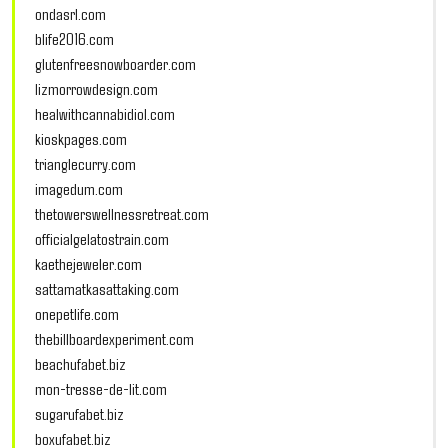
ondasrl.com
blife2016.com
glutenfreesnowboarder.com
lizmorrowdesign.com
healwithcannabidiol.com
kioskpages.com
trianglecurry.com
imagedum.com
thetowerswellnessretreat.com
officialgelatostrain.com
kaethejeweler.com
sattamatkasattaking.com
onepetlife.com
thebillboardexperiment.com
beachufabet.biz
mon-tresse-de-lit.com
sugarufabet.biz
boxufabet.biz