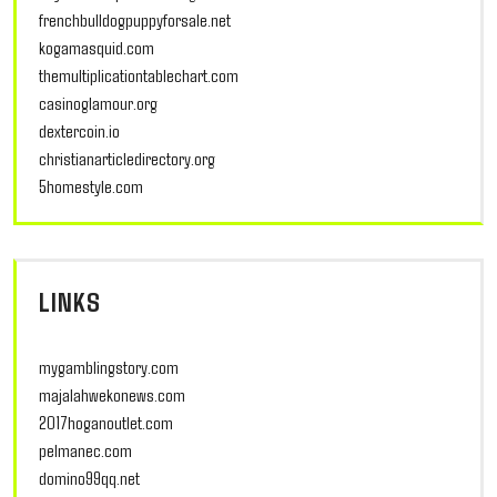
frenchbulldogpuppyforsale.net
kogamasquid.com
themultiplicationtablechart.com
casinoglamour.org
dextercoin.io
christianarticledirectory.org
5homestyle.com
LINKS
mygamblingstory.com
majalahwekonews.com
2017hoganoutlet.com
pelmanec.com
domino99qq.net