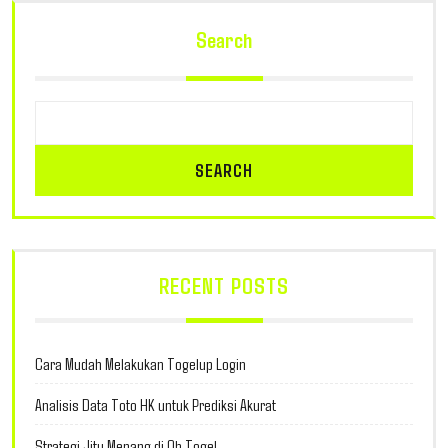
Search
SEARCH
RECENT POSTS
Cara Mudah Melakukan Togelup Login
Analisis Data Toto HK untuk Prediksi Akurat
Strategi Jitu Menang di Oh Togel