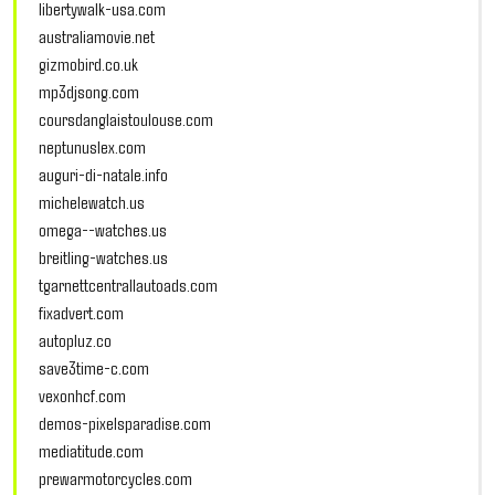
libertywalk-usa.com
australiamovie.net
gizmobird.co.uk
mp3djsong.com
coursdanglaistoulouse.com
neptunuslex.com
auguri-di-natale.info
michelewatch.us
omega--watches.us
breitling-watches.us
tgarnettcentrallautoads.com
fixadvert.com
autopluz.co
save3time-c.com
vexonhcf.com
demos-pixelsparadise.com
mediatitude.com
prewarmotorcycles.com