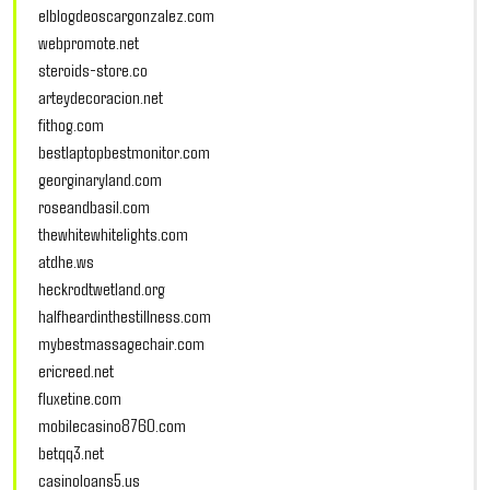
elblogdeoscargonzalez.com
webpromote.net
steroids-store.co
arteydecoracion.net
fithog.com
bestlaptopbestmonitor.com
georginaryland.com
roseandbasil.com
thewhitewhitelights.com
atdhe.ws
heckrodtwetland.org
halfheardinthestillness.com
mybestmassagechair.com
ericreed.net
fluxetine.com
mobilecasino8760.com
betqq3.net
casinoloans5.us