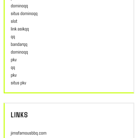
dominoqq
situs dominoqq
slot
link asikqq
qq
bandarqq
dominoqq
pkv
qq
pkv
situs pkv
LINKS
jimsfamousbbq.com