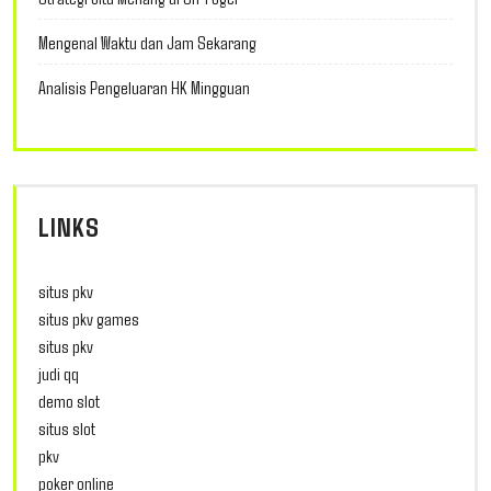
Mengenal Waktu dan Jam Sekarang
Analisis Pengeluaran HK Mingguan
LINKS
situs pkv
situs pkv games
situs pkv
judi qq
demo slot
situs slot
pkv
poker online