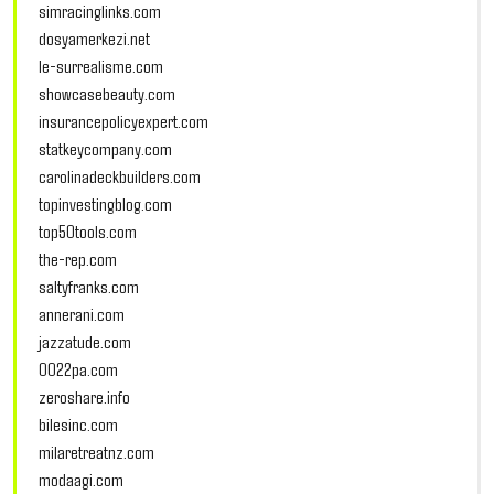
simracinglinks.com
dosyamerkezi.net
le-surrealisme.com
showcasebeauty.com
insurancepolicyexpert.com
statkeycompany.com
carolinadeckbuilders.com
topinvestingblog.com
top50tools.com
the-rep.com
saltyfranks.com
annerani.com
jazzatude.com
0022pa.com
zeroshare.info
bilesinc.com
milaretreatnz.com
modaagi.com