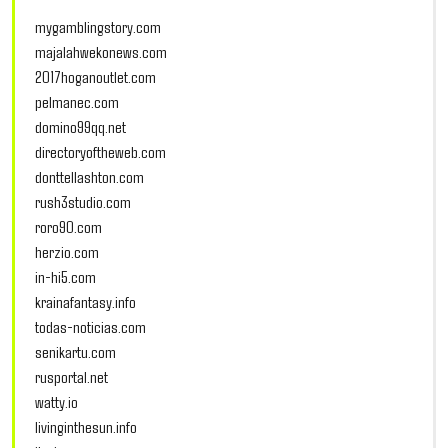
mygamblingstory.com
majalahwekonews.com
2017hoganoutlet.com
pelmanec.com
domino99qq.net
directoryoftheweb.com
donttellashton.com
rush3studio.com
roro90.com
herzio.com
in-hi5.com
krainafantasy.info
todas-noticias.com
senikartu.com
rusportal.net
watty.io
livinginthesun.info