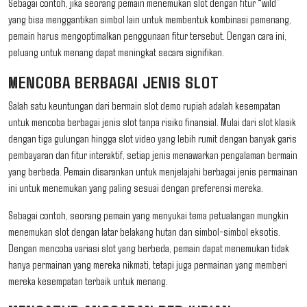
Sebagai contoh, jika seorang pemain menemukan slot dengan fitur “wild”
yang bisa menggantikan simbol lain untuk membentuk kombinasi pemenang,
pemain harus mengoptimalkan penggunaan fitur tersebut. Dengan cara ini,
peluang untuk menang dapat meningkat secara signifikan.
MENCOBA BERBAGAI JENIS SLOT
Salah satu keuntungan dari bermain slot demo rupiah adalah kesempatan
untuk mencoba berbagai jenis slot tanpa risiko finansial. Mulai dari slot klasik
dengan tiga gulungan hingga slot video yang lebih rumit dengan banyak garis
pembayaran dan fitur interaktif, setiap jenis menawarkan pengalaman bermain
yang berbeda. Pemain disarankan untuk menjelajahi berbagai jenis permainan
ini untuk menemukan yang paling sesuai dengan preferensi mereka.
Sebagai contoh, seorang pemain yang menyukai tema petualangan mungkin
menemukan slot dengan latar belakang hutan dan simbol-simbol eksotis.
Dengan mencoba variasi slot yang berbeda, pemain dapat menemukan tidak
hanya permainan yang mereka nikmati, tetapi juga permainan yang memberi
mereka kesempatan terbaik untuk menang.