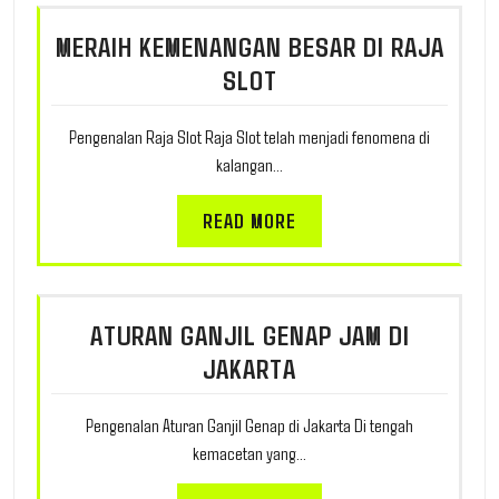
MERAIH KEMENANGAN BESAR DI RAJA
SLOT
Pengenalan Raja Slot Raja Slot telah menjadi fenomena di
kalangan…
READ MORE
ATURAN GANJIL GENAP JAM DI
JAKARTA
Pengenalan Aturan Ganjil Genap di Jakarta Di tengah
kemacetan yang…