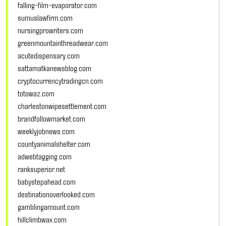
falling-film-evaporator.com
sumuslawfirm.com
nursingprowriters.com
greenmountainthreadwear.com
acutedispensary.com
sattamatkanewsblog.com
cryptocurrencytradingcn.com
totowaz.com
charlestonwipesettlement.com
brandfollowmarket.com
weeklyjobnews.com
countyanimalshelter.com
adwebtagging.com
ranksuperior.net
babystepahead.com
destinationoverlooked.com
gamblingamount.com
hillclimbwax.com