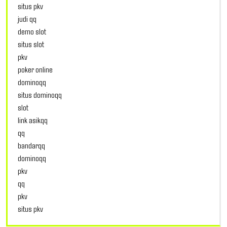
situs pkv
judi qq
demo slot
situs slot
pkv
poker online
dominoqq
situs dominoqq
slot
link asikqq
qq
bandarqq
dominoqq
pkv
qq
pkv
situs pkv