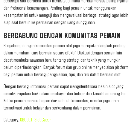
beberapa slot berbeda untuk mencatat di mana mereka merasa paling nyaman
dan frekuensi kemenangan. Penting bagi pemain untuk menggunakan
kesempatan ini untuk menguji dan mengevaluasi berbagai strategi agar lebih
siap saat beralih ke permainan dengan uang sungguhan.
BERGABUNG DENGAN KOMUNITAS PEMAIN
Bergabung dengan komunitas pemain slot juga merupakan langkah penting
dalam memahami cara bermain secara efektif. Diskusi dengan pemain lain
dapat membuka wawasan baru tentang strategi dan teknik yang mungkin
belum dipertimbangkan. Banyak forum dan grup online menyediakan platform
bagi pemain untuk berbagi pengalaman, tips, dan trik dalam bermain slot.
Dengan berbagi informasi, pemain dapat mengidentifikasi mesin slot yang
memiliki reputasi baik dalam membayar dan belajar dari kesalahan orang lain.
Ketika pemain merasa bagian dari sebuah komunitas, mereka juga lebih
termotivasi untuk belajar dan berkembang dalam permainan.
Category:
SBOBET
,
Slot Gacor