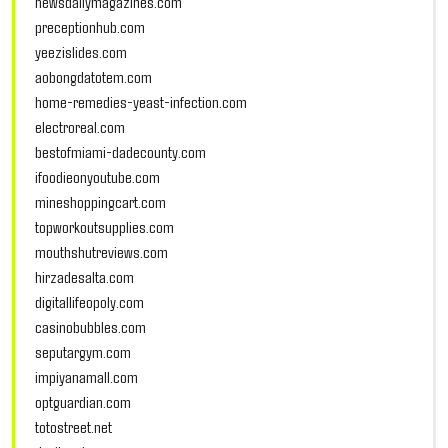
newsdailymagazines.com
preceptionhub.com
yeezislides.com
aobongdatotem.com
home-remedies-yeast-infection.com
electroreal.com
bestofmiami-dadecounty.com
ifoodieonyoutube.com
mineshoppingcart.com
topworkoutsupplies.com
mouthshutreviews.com
hirzadesalta.com
digitallifeopoly.com
casinobubbles.com
seputargym.com
impiyanamall.com
optguardian.com
totostreet.net