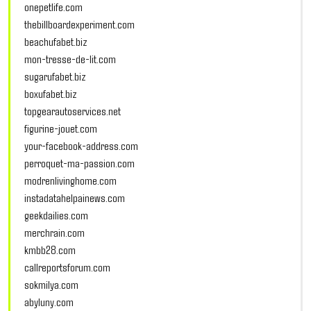
onepetlife.com
thebillboardexperiment.com
beachufabet.biz
mon-tresse-de-lit.com
sugarufabet.biz
boxufabet.biz
topgearautoservices.net
figurine-jouet.com
your-facebook-address.com
perroquet-ma-passion.com
modrenlivinghome.com
instadatahelpainews.com
geekdailies.com
merchrain.com
kmbb28.com
callreportsforum.com
sokmilya.com
abyluny.com