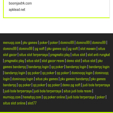
boomjavtrk.com
apklead.net
menuqq.com
|
pkv games
|
poker
|
poker
|
domino99
|
domino99
|
domino99
|
domino99
|
domino99
|
pg soft
|
pkv games qq
|
pg soft
|
slot maxwin
|
situs
slot gacor
|
situs slot terpercaya
|
pragmatic play
|
situs slot
|
slot anti rungkat
|
pragmatic play
|
situs slot
|
slot gacor resmi
|
demo slot
|
situs slot
|
pkv
games bandarqq
|
bandarqq login
|
qq poker
|
bandarqq login
|
bandarqq login
|
bandarqq login
|
qq poker
|
qq poker
|
qq poker
|
dominoqq login
|
dominoqq
login
|
dominoqq login
|
situs pkv games
|
pkv games bandarqq
|
pkv games
bandarqq
|
qq poker
|
qq poker
|
qq poker
|
demo pg soft
|
judi bola terpercaya
|
judi bola terpercaya
|
judi bola terpercaya
|
situs judi bola resmi
|
murniqq.com
|
hematqq.com
|
qq poker online
|
judi bola terpercaya
|
poker
|
situs slot online
|
slot77