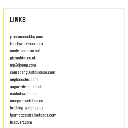
LINKS
jimsfamousbbq.com
libertywalk-usa.com
australiamovie.net
gizmobird.co.uk
mp3djsong.com
coursdanglaistoulouse.com
neptunuslex.com
auguri-di-natale.info
michelewatch.us
omega--watches.us
breitling-watches.us
tgarnettcentrallautoads.com
fixadvert.com