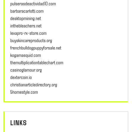
pulserasdeactividad10.com
barbaracarlotti.com
desktopmining.net
inthebleachers.net
lexapro-rx-store.com
buyskincareproducts.org
frenchbulldogpuppyforsale.net
kogamasquid.com
themultiplicationtablechart.com
casinoglamour.org
dextercoin.io
christianarticledirectory.org
5homestyle.com
LINKS