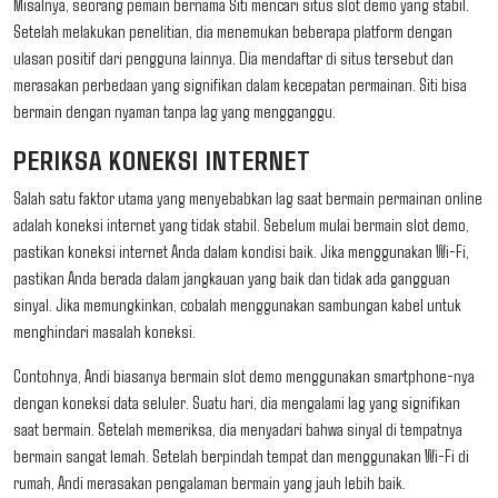
Misalnya, seorang pemain bernama Siti mencari situs slot demo yang stabil.
Setelah melakukan penelitian, dia menemukan beberapa platform dengan
ulasan positif dari pengguna lainnya. Dia mendaftar di situs tersebut dan
merasakan perbedaan yang signifikan dalam kecepatan permainan. Siti bisa
bermain dengan nyaman tanpa lag yang mengganggu.
PERIKSA KONEKSI INTERNET
Salah satu faktor utama yang menyebabkan lag saat bermain permainan online
adalah koneksi internet yang tidak stabil. Sebelum mulai bermain slot demo,
pastikan koneksi internet Anda dalam kondisi baik. Jika menggunakan Wi-Fi,
pastikan Anda berada dalam jangkauan yang baik dan tidak ada gangguan
sinyal. Jika memungkinkan, cobalah menggunakan sambungan kabel untuk
menghindari masalah koneksi.
Contohnya, Andi biasanya bermain slot demo menggunakan smartphone-nya
dengan koneksi data seluler. Suatu hari, dia mengalami lag yang signifikan
saat bermain. Setelah memeriksa, dia menyadari bahwa sinyal di tempatnya
bermain sangat lemah. Setelah berpindah tempat dan menggunakan Wi-Fi di
rumah, Andi merasakan pengalaman bermain yang jauh lebih baik.