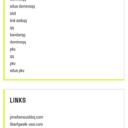
situs dominoqq
slot
link asikqq
qq
bandarqq
dominoqq
pkv
qq
pkv
situs pkv
LINKS
jimsfamousbbq.com
libertywalk-usa.com