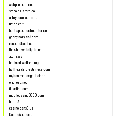
webpromote.net
steroids-store.co
arteydecoracion.net
fithog.com
bestlaptopbestmonitor.com
georginaryland.com
roseandbasil.com
thewhitewhitelights.com
atdhe.ws
heckrodtwetland.org
halfheardinthestillness.com
mybestmassagechair.com
ericreed.net
fluxetine.com
mobilecasino8760.com
betqq3.net
casinoloans5.us
CasinoAuction.us