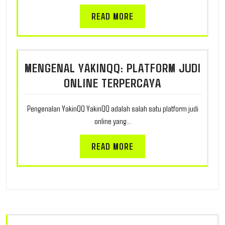
READ MORE
MENGENAL YAKINQQ: PLATFORM JUDI
ONLINE TERPERCAYA
Pengenalan YakinQQ YakinQQ adalah salah satu platform judi
online yang…
READ MORE