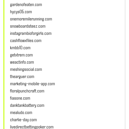
gardenofeaten.com
hycys05.com
onemoremilerunning.com
snowboardsteez.com
instagrambioforgirls.com
cashflowxfiles.com
kmbb10.com
getxtrem.com
weactinfo.com
meshingsocial.com
thearguer.com
marketing-mobile-app.com
floralpunchcraft.com
fiasone.com
danktankbattery.com
mealudo.com
charlie-day.com
livedirectbettingpoker.com