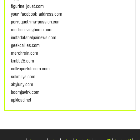
figurine-jouet.com
your-facebook-address.com
perroquet-ma-passion.com
modrenlivinghome.com
instadatahelpainews.com
geekdailies.com
merchrain.com
kmbb28.com
callreportsforum.com
sokmilya.com
abyluny.com
boomjavtrk.com
apklead.net