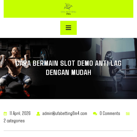
Skip
to
content
Open
Button
CARA BERMAIN SLOT DEMO ANTI LAG
DENGAN MUDAH
11 April, 2026
admin@ufabetting8m4.com
0 Comments
2 categories