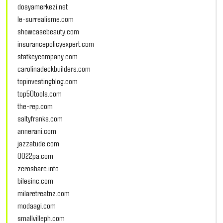
dosyamerkezi.net
le-surrealisme.com
showcasebeauty.com
insurancepolicyexpert.com
statkeycompany.com
carolinadeckbuilders.com
topinvestingblog.com
top50tools.com
the-rep.com
saltyfranks.com
annerani.com
jazzatude.com
0022pa.com
zeroshare.info
bilesinc.com
milaretreatnz.com
modaagi.com
smallvilleph.com