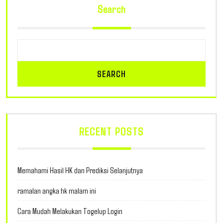
Search
SEARCH
RECENT POSTS
Memahami Hasil HK dan Prediksi Selanjutnya
ramalan angka hk malam ini
Cara Mudah Melakukan Togelup Login