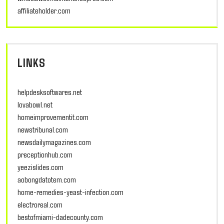
affiliateholder.com
LINKS
helpdesksoftwares.net
lovabowl.net
homeimprovementit.com
newstribunal.com
newsdailymagazines.com
preceptionhub.com
yeezislides.com
aobongdatotem.com
home-remedies-yeast-infection.com
electroreal.com
bestofmiami-dadecounty.com