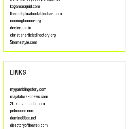
kogamasquid.com
themultiplicationtablechart.com
casinoglamour.org
dextercoin.io
christianarticledirectory.org
5homestyle.com
LINKS
mygamblingstory.com
majalahwekonews.com
2017hoganoutlet.com
pelmanec.com
domino99qq.net
directoryoftheweb.com