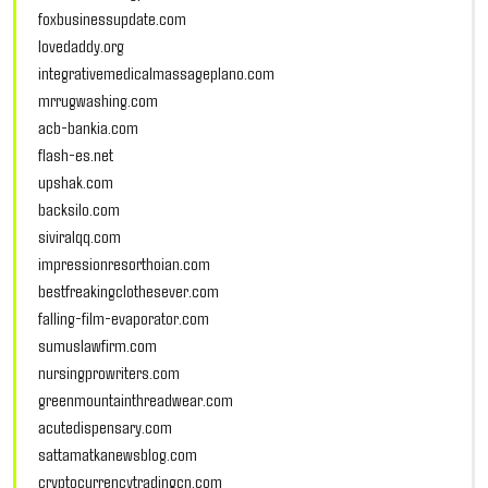
foxbusinessupdate.com
lovedaddy.org
integrativemedicalmassageplano.com
mrrugwashing.com
acb-bankia.com
flash-es.net
upshak.com
backsilo.com
siviralqq.com
impressionresorthoian.com
bestfreakingclothesever.com
falling-film-evaporator.com
sumuslawfirm.com
nursingprowriters.com
greenmountainthreadwear.com
acutedispensary.com
sattamatkanewsblog.com
cryptocurrencytradingcn.com