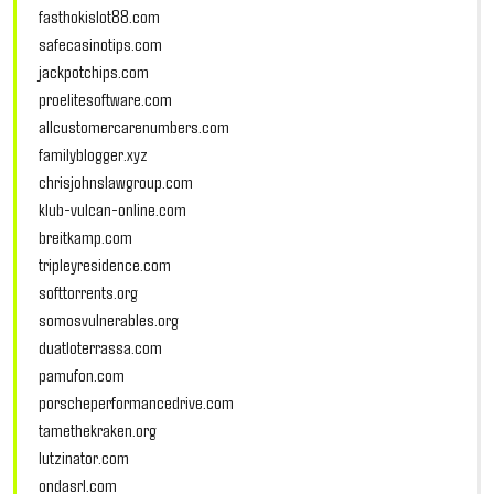
fasthokislot88.com
safecasinotips.com
jackpotchips.com
proelitesoftware.com
allcustomercarenumbers.com
familyblogger.xyz
chrisjohnslawgroup.com
klub-vulcan-online.com
breitkamp.com
tripleyresidence.com
softtorrents.org
somosvulnerables.org
duatloterrassa.com
pamufon.com
porscheperformancedrive.com
tamethekraken.org
lutzinator.com
ondasrl.com