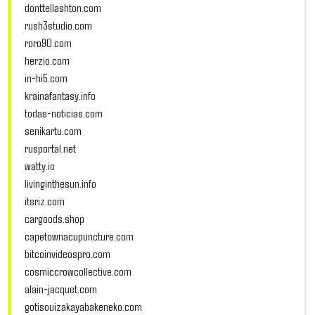
donttellashton.com
rush3studio.com
roro90.com
herzio.com
in-hi5.com
krainafantasy.info
todas-noticias.com
senikartu.com
rusportal.net
watty.io
livinginthesun.info
itsriz.com
cargoods.shop
capetownacupuncture.com
bitcoinvideospro.com
cosmiccrowcollective.com
alain-jacquet.com
gotisouizakayabakeneko.com