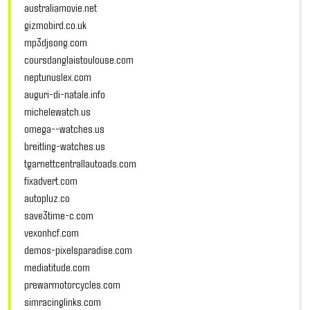
australiamovie.net
gizmobird.co.uk
mp3djsong.com
coursdanglaistoulouse.com
neptunuslex.com
auguri-di-natale.info
michelewatch.us
omega--watches.us
breitling-watches.us
tgarnettcentrallautoads.com
fixadvert.com
autopluz.co
save3time-c.com
vexonhcf.com
demos-pixelsparadise.com
mediatitude.com
prewarmotorcycles.com
simracinglinks.com