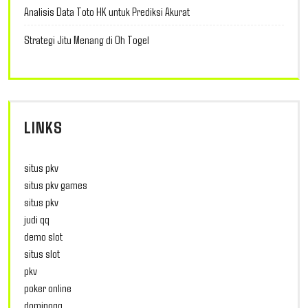
Analisis Data Toto HK untuk Prediksi Akurat
Strategi Jitu Menang di Oh Togel
LINKS
situs pkv
situs pkv games
situs pkv
judi qq
demo slot
situs slot
pkv
poker online
dominoqq